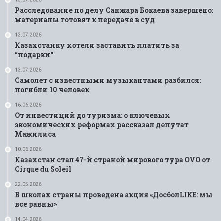
Расследование по делу Санжара Бокаева завершено:
материалы готовят к передаче в суд
13.07.2026
Казахстанку хотели заставить платить за
“подарки“
13.07.2026
Самолет с известными музыкантами разбился:
погибли 10 человек
16.06.2026
От инвестиций до туризма: о ключевых
экономических реформах рассказал депутат
Мажилиса
10.06.2026
Казахстан стал 47-й страной мирового тура OVO от
Cirque du Soleil
22.05.2026
В школах страны проведена акция «ДосболLIKE: мы
все равны»
14.04.2026