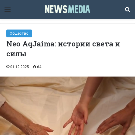
Мәзір
Із
Общество
Neo AqJaima: истории света и
силы
01.12.2025
64