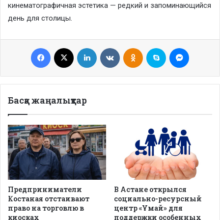
кинематографичная эстетика — редкий и запоминающийся
день для столицы.
Facebook
X
LinkedIn
VKontakte
Odnoklassniki
Skype
Messenge
Басқа жаңалықтар
Предприниматели
В Астане открылся
Костаная отстаивают
социально-ресурсный
право на торговлю в
центр «Ұмай» для
киосках
поддержки особенных