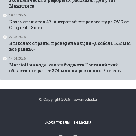
экономических реформах рассказал депутат
Мажилиса
10.06.2026
Казахстан стал 47-й страной мирового тура OVO от
Cirque du Soleil
22.05.2026
В школах страны проведена акция «ДосболLIKE: мы
все равны»
14.04.2026
Marriott на воде: как из бюджета Костанайской
области потратят 274 млн на роскошный отель
© Copyright 2026, newsmedia.kz
Жоба туралы
Редакция