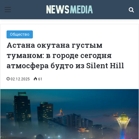
Мәзір
Із
Общество
Астана окутана густым
туманом: в городе сегодня
атмосфера будто из Silent Hill
02.12.2025
61