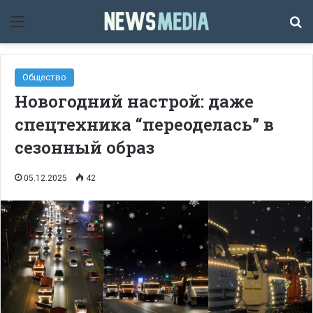
Мәзір
Із
Общество
Новогодний настрой: даже
спецтехника “переоделась” в
сезонный образ
05.12.2025
42