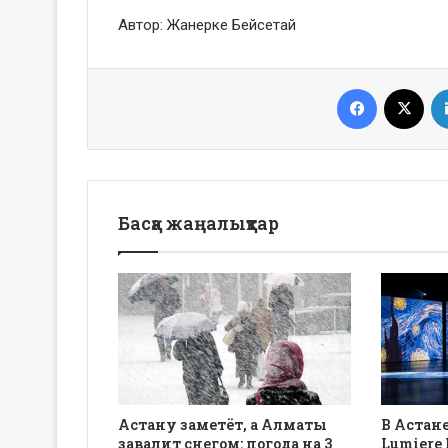
Автор: Жанерке Бейсетай
Facebook
X
Басқа жаңалықтар
Астану заметёт, а Алматы
В Астан
завалит снегом: погода на 3
Lumiere 