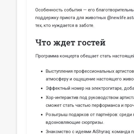
Особенность события — его благотворительный
поддержку приюта для животных @new.life.asta
тех, кто нуждается в заботе.
Что ждет гостей
Программа концерта обещает стать настояще
Выступления профессиональных артистов
атмосферу и ощущение настоящего живог
Эффектный номер на электрогитаре, доб
Хор-интерактив под руководством артиста
сможет стать частью перформанса и проч
Розыгрыш подарков от партнёров: среди 
вдохновляющие сюрпризы.
Знакомство с идеями AiShyraq: команда 