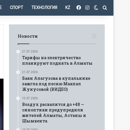
Facebook
Instagram
Switch skin
Іздеу
Е
СПОРТ
ТЕХНОЛОГИЯ
KZ
Новости
21.07.2026
Тарифы на электричество
планируют поднять в Алматы
21.07.2026
Баян Алагузова в купальнике
зажгла под песню Макпал
Жунусовой (ВИДЕО)
15.07.2026
Воздух раскалится до +48 —
синоптики предупредили
жителей Алматы, Астаны и
Шымкента
13.07.2026