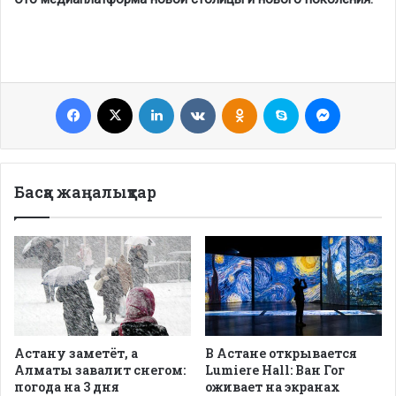
Facebook
X
LinkedIn
VKontakte
Odnoklassniki
Skype
Messenge
Басқа жаңалықтар
Астану заметёт, а
В Астане открывается
Алматы завалит снегом:
Lumiere Hall: Ван Гог
погода на 3 дня
оживает на экранах