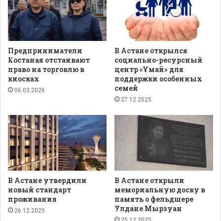
Предприниматели
В Астане открылся
Костаная отстаивают
социально-ресурсный
право на торговлю в
центр «Ұмай» для
киосках
поддержки особенных
семей
06.03.2026
27.12.2025
В Астане утвердили
В Астане открыли
новый стандарт
мемориальную доску в
проживания
память о фельдшере
Улдане Мырзуан
26.12.2025
25.12.2025