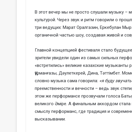
В этот вечер мы не просто слушали музыку –
культурой. Через звук и ритм говорили о про
три ведущих: Марат Оралгазин, Еркебулан Мы
органичной частью шоу, создавая живой и сов
Главной концепцией фестиваля стало будущее 
зрители увидели один из самых сильных перфо
«встретились» великие казахские музыканты 
Құрманғазы, Дәулеткерей, Дина, Тәттімбет. 
словно музыка сама говорила:
«я буду звучать
преемственности и вечности – ведь звук степи
этом же перформансе прозвучали голоса Баты
великого Әміре.
А финальным аккордом стала н
смыслу перформанс, где традиция и современ
высказывании.