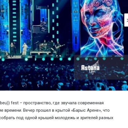
eu)) fest – пространство, где звучала современная
е времени. Вечер прошел в крытой «Барыс Арене», что
собрать под одной крышей молодежь и зрителей разных