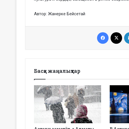
Автор: Жанерке Бейсетай
Facebook
X
Басқа жаңалықтар
Астану заметёт, а Алматы
В Астан