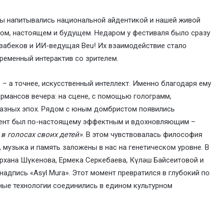
 мы напитывались национальной айдентикой и нашей живой
шлом, настоящем и будущем. Недаром у фестиваля было сразу
рзабеков и ИИ-ведущая Beu! Их взаимодействие стало
ременный интерактив со зрителем.
– а точнее, искусственный интеллект. Именно благодаря ему
рмансов вечера: на сцене, с помощью голограмм,
разных эпох. Рядом с юным домбристом появились
Момент был по-настоящему эффектным и вдохновляющим –
 в голосах своих детей»
. В этом чувствовалась философия
, музыка и память заложены в нас на генетическом уровне. В
рхана Шүкенова, Ермека Серкебаева, Күләш Байсеитовой и
адпись «Asyl Mura». Этот момент превратился в глубокий по
ные технологии соединились в едином культурном