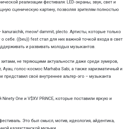
ической реализации фестиваля: LED-экраны, звук, свет и
щную сценическую картину, позволяя зрителям полностью
kanuraichik, meow! dammit, plecto. Артисты, которые только
о себе. ((beu)) fest стал для них важной точкой входа в свет
оддерживать и развивать молодых музыкантов.
и хитами, не теряющими актуальности даже среди зумеров,
ger, Ayau, голос-космос Marhaba Sabi, а также харизматичный и
е представил своё внутреннее альтер-эго – музыканта
Ninety One и V$XV PRiNCE, которые поставили яркую и
 фестиваль. Это был смысл, мотив, идеология, айдентика,
нной казахстанской музыки.