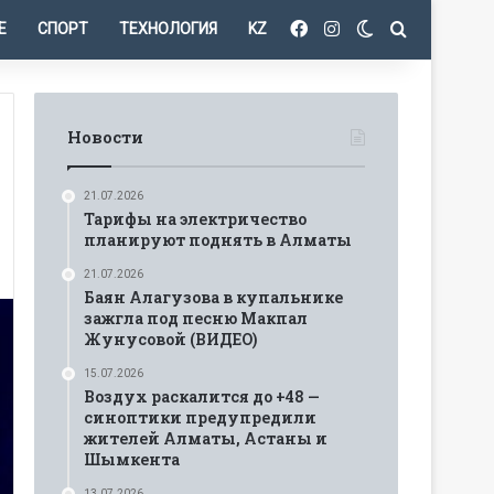
Facebook
Instagram
Switch skin
Іздеу
Е
СПОРТ
ТЕХНОЛОГИЯ
KZ
Новости
21.07.2026
Тарифы на электричество
планируют поднять в Алматы
21.07.2026
Баян Алагузова в купальнике
зажгла под песню Макпал
Жунусовой (ВИДЕО)
15.07.2026
Воздух раскалится до +48 —
синоптики предупредили
жителей Алматы, Астаны и
Шымкента
13.07.2026