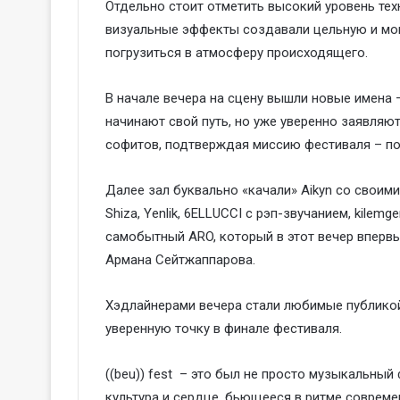
Отдельно стоит отметить высокий уровень техн
визуальные эффекты создавали цельную и мо
погрузиться в атмосферу происходящего.
В начале вечера на сцену вышли новые имена – 
начинают свой путь, но уже уверенно заявляют 
софитов, подтверждая миссию фестиваля – п
Далее зал буквально «качали» Aikyn со своим
Shiza, Yenlik, 6ELLUCCI с рэп-звучанием, kilem
самобытный ARO, который в этот вечер впервы
Армана Сейтжаппарова.
Хэдлайнерами вечера стали любимые публикой 
уверенную точку в финале фестиваля.
((beu)) fest – это был не просто музыкальный
культура и сердце, бьющееся в ритме совреме