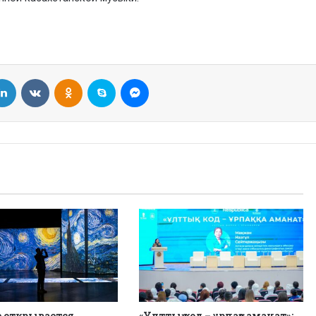
LinkedIn
VKontakte
Odnoklassniki
Skype
Messenger
е открывается
«Ұлттық код – ұрпаққа аманат»: