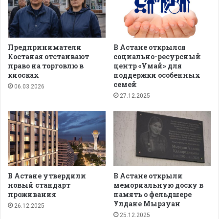
Предприниматели
В Астане открылся
Костаная отстаивают
социально-ресурсный
право на торговлю в
центр «Ұмай» для
киосках
поддержки особенных
семей
06.03.2026
27.12.2025
В Астане утвердили
В Астане открыли
новый стандарт
мемориальную доску в
проживания
память о фельдшере
Улдане Мырзуан
26.12.2025
25.12.2025