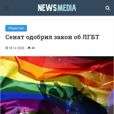
Мәзір
Із
Общество
Сенат одобрил закон об ЛГБТ
18.12.2025
48