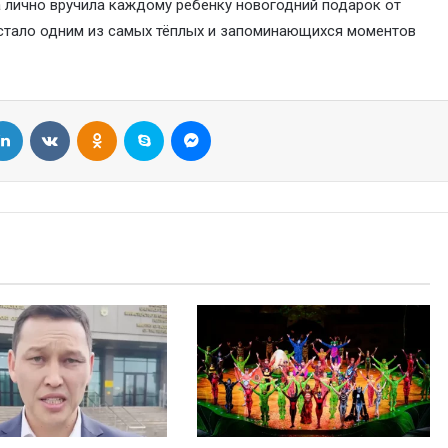
 лично вручила каждому ребенку новогодний подарок от
 стало одним из самых тёплых и запоминающихся моментов
LinkedIn
VKontakte
Odnoklassniki
Skype
Messenger