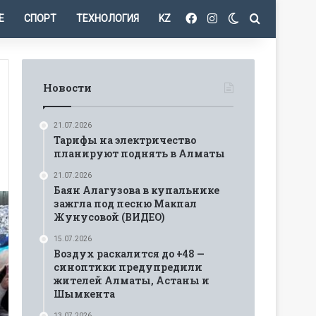
Facebook
Instagram
Switch skin
Іздеу
Е
СПОРТ
ТЕХНОЛОГИЯ
KZ
Новости
21.07.2026
Тарифы на электричество
планируют поднять в Алматы
21.07.2026
Баян Алагузова в купальнике
зажгла под песню Макпал
Жунусовой (ВИДЕО)
15.07.2026
Воздух раскалится до +48 —
синоптики предупредили
жителей Алматы, Астаны и
Шымкента
13.07.2026