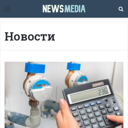
Мәзір
Із
Новости