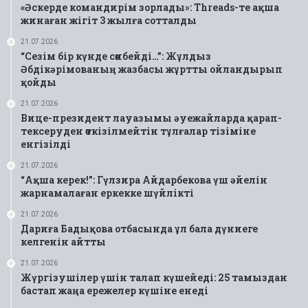
«Әскерде командирім зорлады»: Threads-те ақша
жинаған жігіт 3 жылға сотталды
21.07.2026
“Сезім бір күнде сөнбейді…”: Жұлдыз
Әбдікәрімованың жазбасы жұртты ойландырып
қойды
21.07.2026
Вице-президент лауазымы әуежайларда қарап-
тексеруден өткізілмейтін тұлғалар тізіміне
енгізілді
21.07.2026
“Ақша керек!”: Гүлзира Айдарбекова үш әйелін
жарнамалаған еркекке шүйлікті
21.07.2026
Дариға Бадықова отбасында ұл бала дүниеге
келгенін айтты
21.07.2026
Жүргізушілер үшін талап күшейеді: 25 тамыздан
бастап жаңа ережелер күшіне енеді