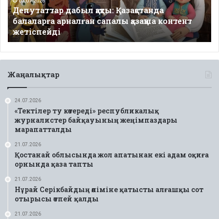
сапалы
07.07.2026
Депутаттар дабыл қақты: Қазақстанда
қазақша
балаларға арналған сапалы қазақша контент
контент
жетіспейді
жетіспейді
Жаңалықтар
24.07.2026
«Тектілер ту көтереді» республикалық
журналистер байқауының жеңімпаздары
марапатталды
21.07.2026
Қостанай облысында жол апатынан екі адам оқиға
орнында қаза тапты
21.07.2026
Нұрай Серікбайдың өліміне қатысты алғашқы сот
отырысы өтпей қалды
21.07.2026