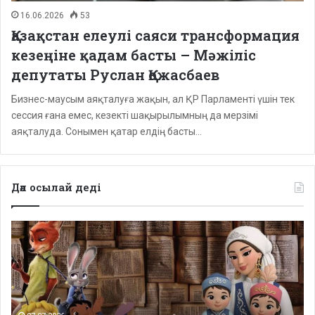
16.06.2026
53
Қазақстан елеулі саяси трансформация
кезеңіне қадам басты – Мәжіліс
депутаты Руслан Қожасбаев
Бизнес-маусым аяқталуға жақын, ал ҚР Парламенті үшін тек
сессия ғана емес, кезекті шақырылымның да мерзімі
аяқталуда. Сонымен қатар елдің басты…
Дәл осылай деді
Депутаттар
дабыл
қақты:
Қазақстанда
балаларға
арналған