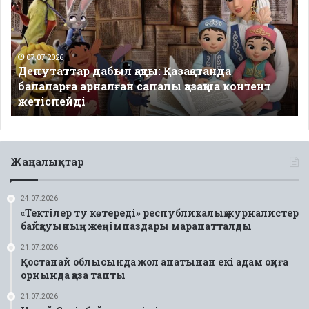
Қазақстанда
балаларға
арналған
сапалы
07.07.2026
Депутаттар дабыл қақты: Қазақстанда
қазақша
балаларға арналған сапалы қазақша контент
контент
жетіспейді
жетіспейді
Жаңалықтар
24.07.2026
«Тектілер ту көтереді» республикалық журналистер
байқауының жеңімпаздары марапатталды
21.07.2026
Қостанай облысында жол апатынан екі адам оқиға
орнында қаза тапты
21.07.2026