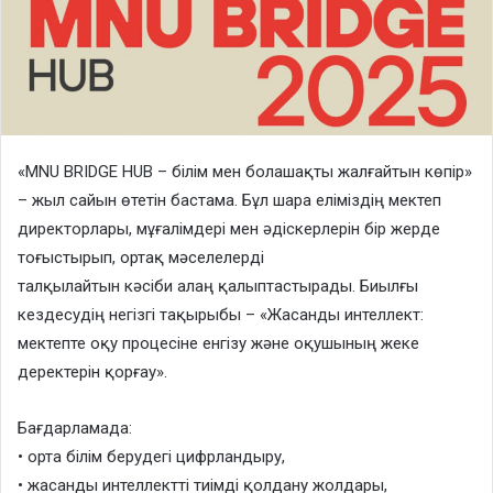
«MNU BRIDGE HUB – білім мен болашақты жалғайтын көпір»
– жыл сайын өтетін бастама. Бұл шара еліміздің мектеп
директорлары, мұғалімдері мен әдіскерлерін бір жерде
тоғыстырып, ортақ мәселелерді
талқылайтын кәсіби алаң қалыптастырады. Биылғы
кездесудің негізгі тақырыбы – «Жасанды интеллект:
мектепте оқу процесіне енгізу және оқушының жеке
деректерін қорғау».
Бағдарламада:
• орта білім берудегі цифрландыру,
• жасанды интеллектті тиімді қолдану жолдары,