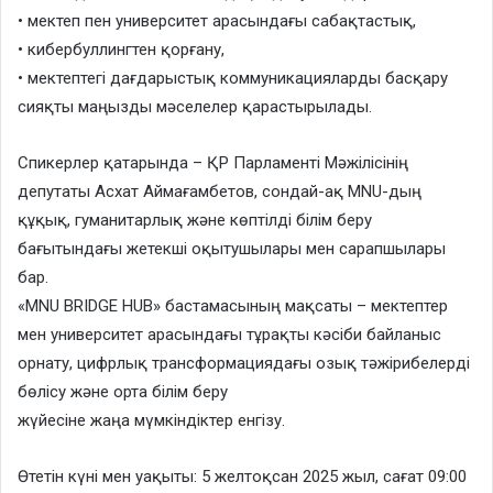
• мектеп пен университет арасындағы сабақтастық,
• кибербуллингтен қорғану,
• мектептегі дағдарыстық коммуникацияларды басқару
сияқты маңызды мәселелер қарастырылады.
Спикерлер қатарында – ҚР Парламенті Мәжілісінің
депутаты Асхат Аймағамбетов, сондай-ақ MNU-дың
құқық, гуманитарлық және көптілді білім беру
бағытындағы жетекші оқытушылары мен сарапшылары
бар.
«MNU BRIDGE HUB» бастамасының мақсаты – мектептер
мен университет арасындағы тұрақты кәсіби байланыс
орнату, цифрлық трансформациядағы озық тәжірибелерді
бөлісу және орта білім беру
жүйесіне жаңа мүмкіндіктер енгізу.
Өтетін күні мен уақыты: 5 желтоқсан 2025 жыл, сағат 09:00