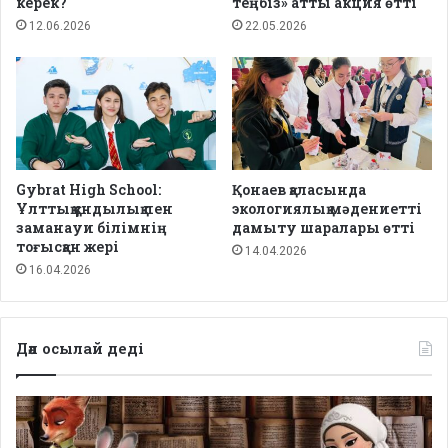
керек?
теңбіз» атты акция өтті
12.06.2026
22.05.2026
Gybrat High School:
Қонаев қаласында
Ұлттық құндылық пен
экологиялық мәдениетті
заманауи білімнің
дамыту шаралары өтті
тоғысқан жері
14.04.2026
16.04.2026
Дәл осылай деді
Депутаттар
дабыл
қақты: