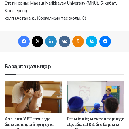
Өтетін орны: Maqsut Narikbayev University (MNU), 5-қабат,
Конференц-
холл (Астана қ., Қорғалжын тас жолы, 8)
Facebook
X
LinkedIn
VKontakte
Odnoklassniki
Skype
Messenge
Басқа жаңалықтар
Ата-ана ҰБТ кезінде
Еліміздің мектептерінде
баласын қалай қолдауы
«ДосболLIKE: біз бәріміз