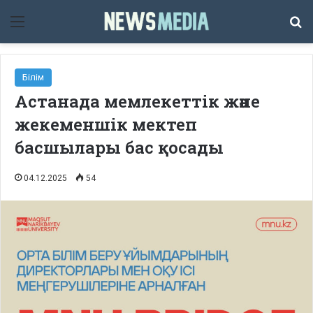
Мәзір
Із
Білім
Астанада мемлекеттік және
жекеменшік мектеп
басшылары бас қосады
04.12.2025
54