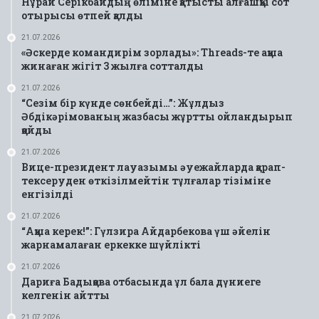
Нұрай Серікбайдың өліміне қатысты алғашқы сот
отырысы өтпей қалды
21.07.2026
«Әскерде командирім зорлады»: Threads-те ақша
жинаған жігіт 3 жылға сотталды
21.07.2026
“Сезім бір күнде сөнбейді…”: Жұлдыз
Әбдікәрімованың жазбасы жұртты ойландырып
қойды
21.07.2026
Вице-президент лауазымы әуежайларда қарап-
тексеруден өткізілмейтін тұлғалар тізіміне
енгізілді
21.07.2026
“Ақша керек!”: Гүлзира Айдарбекова үш әйелін
жарнамалаған еркекке шүйлікті
21.07.2026
Дариға Бадықова отбасында ұл бала дүниеге
келгенін айтты
21.07.2026