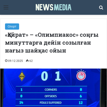
Мәзір
Із
Спорт
«Қайрат» – «Олимпиакос» соңғы
минуттарға дейін созылған
нағыз шайқас ойын
09.12.2025
62