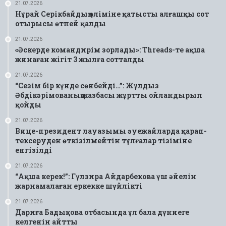
21.07.2026
Нұрай Серікбайдың өліміне қатысты алғашқы сот
отырысы өтпей қалды
21.07.2026
«Әскерде командирім зорлады»: Threads-те ақша
жинаған жігіт 3 жылға сотталды
21.07.2026
“Сезім бір күнде сөнбейді…”: Жұлдыз
Әбдікәрімованың жазбасы жұртты ойландырып
қойды
21.07.2026
Вице-президент лауазымы әуежайларда қарап-
тексеруден өткізілмейтін тұлғалар тізіміне
енгізілді
21.07.2026
“Ақша керек!”: Гүлзира Айдарбекова үш әйелін
жарнамалаған еркекке шүйлікті
21.07.2026
Дариға Бадықова отбасында ұл бала дүниеге
келгенін айтты