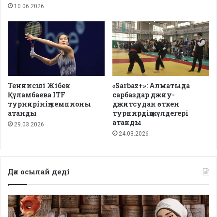
10.06.2026
Теннисші Жібек
«Sarbaz+»: Алматыда
Құламбаева ITF
сарбаздар джиу-
турнирінің чемпионы
джитсудан өткен
атанды
турнирдің жүлдегері
атанды
29.03.2026
24.03.2026
Дәл осылай деді
Депутаттар
дабыл