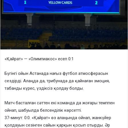
«Қайрат» — «Олимпиакос» есеп 0:1
Бүгінгі ойын Астанада нағыз футбол атмосферасын
сездірді. Алаңда да, трибунада да қайнаған эмоция,
табанды күрес, үздіксіз қолдау болды.
Матч басталған сәттен екі команда да жоғары темппен
ойнап, шабуылда белсенділік көрсетті.
37-минут: 0:0. «Қайрат» өз алаңында ойнап, жанкүйер
қолдауын сезінген сайын қарқын қосып отырды. Әр