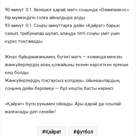
90-минут: 0:1. Өкінішке қарай, матч соңында «Олимпиакос»
бір мүмкіндігін голға айналдыра алды.
93-минут: 0:1. Соңғы минуттарға дейін «Қайрат» барын
салып, трибуналар шулап, алаңда тіпті соңғы үміт үшін
күрес тоқтамады.
Жеңіс бұйырмағанымен, бүгінгі матч — команда мінезін,
жанкүйерлердің алаң қожайыны екенін көрсеткен ерекше
кеш болды.
Жанкүйерлердің тоқтаусыз қолдауы, ойыншылардың
соңына дейін берілмеуі — бұл кештің басты көрінісі.
«Қайрат» бүгін рухымен ойнады. Ары қарай да осылай
жалғасады деп сенейік!
Қайрат
футбол