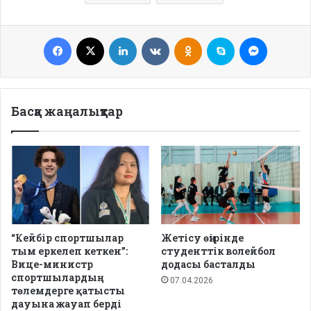
Facebook
X
LinkedIn
VKontakte
Odnoklassniki
Skype
Messenge
Басқа жаңалықтар
“Кейбір спортшылар
Жетісу өңірінде
тым еркелеп кеткен”:
студенттік волейбол
Вице-министр
додасы басталды
спортшылардың
07.04.2026
төлемдерге қатысты
дауына жауап берді