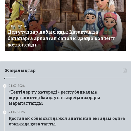
қақты:
Қазақстанда
балаларға
арналған
сапалы
07.07.2026
Депутаттар дабыл қақты: Қазақстанда
қазақша
балаларға арналған сапалы қазақша контент
контент
жетіспейді
жетіспейді
Жаңалықтар
24.07.2026
«Тектілер ту көтереді» республикалық
журналистер байқауының жеңімпаздары
марапатталды
21.07.2026
Қостанай облысында жол апатынан екі адам оқиға
орнында қаза тапты