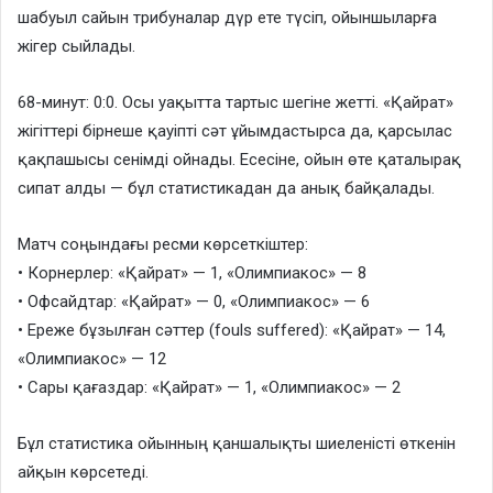
шабуыл сайын трибуналар дүр ете түсіп, ойыншыларға
жігер сыйлады.
68-минут: 0:0. Осы уақытта тартыс шегіне жетті. «Қайрат»
жігіттері бірнеше қауіпті сәт ұйымдастырса да, қарсылас
қақпашысы сенімді ойнады. Есесіне, ойын өте қаталырақ
сипат алды — бұл статистикадан да анық байқалады.
Матч соңындағы ресми көрсеткіштер:
• Корнерлер: «Қайрат» — 1, «Олимпиакос» — 8
• Офсайдтар: «Қайрат» — 0, «Олимпиакос» — 6
• Ереже бұзылған сәттер (fouls suffered): «Қайрат» — 14,
«Олимпиакос» — 12
• Сары қағаздар: «Қайрат» — 1, «Олимпиакос» — 2
Бұл статистика ойынның қаншалықты шиеленісті өткенін
айқын көрсетеді.