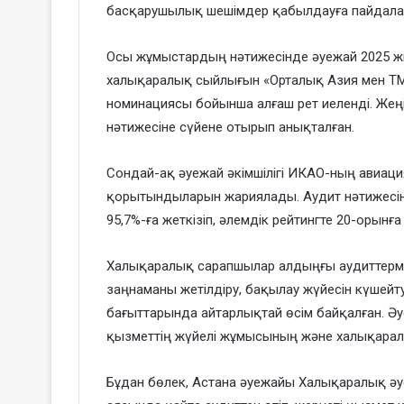
басқарушылық шешімдер қабылдауға пайдал
Осы жұмыстардың нәтижесінде әуежай 2025 ж
халықаралық сыйлығын «Орталық Азия мен ТМ
номинациясы бойынша алғаш рет иеленді. Же
нәтижесіне сүйене отырып анықталған.
Сондай-ақ әуежай әкімшілігі ИКАО-ның авиаци
қорытындыларын жариялады. Аудит нәтижесінд
95,7%-ға жеткізіп, әлемдік рейтингте 20-орынғ
Халықаралық сарапшылар алдыңғы аудиттермен 
заңнаманы жетілдіру, бақылау жүйесін күшей
бағыттарында айтарлықтай өсім байқалған. Әу
қызметтің жүйелі жұмысының және халықаралы
Бұдан бөлек, Астана әуежайы Халықаралық әу