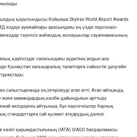
анылады.
ылдың қорытындысы бойынша Skytrax World Airport Awards
Д елдері әуежайлары арасындағы ең үздік персонал»
ңімпаздар тәуелсіз жаһандық жолаушылар сауалнамасының
ялық қауіпсіздік саласындағы аудитінің алдын ала
е Қазақстан халықаралық талаптарға сәйкестік деңгейін
а тұрақтады.
салыстырғанда оң ілгерілеуді атап өтті. Атап айтқанда,
ту және мамандардың кәсіби дайындығын арттыру
ежай өкілдерінің айтуынша, бұл көрсеткіштер барлық
қ стандарттарға сай қызмет атқарудың дәлелі.
е көлігі қауымдастығының (IATA) ISAGO бағдарламасы