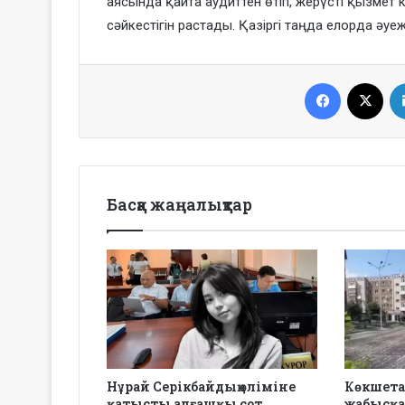
аясында қайта аудиттен өтіп, жерүсті қызмет
сәйкестігін растады. Қазіргі таңда елорда ә
Facebook
X
Басқа жаңалықтар
Нұрай Серікбайдың өліміне
Көкшета
қатысты алғашқы сот
жабысқа