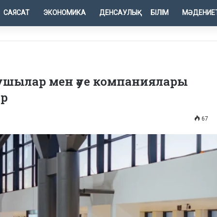
САЯСАТ
ЭКОНОМИКА
ДЕНСАУЛЫҚ
БІЛІМ
МӘДЕНИЕ
ушылар мен әуе компаниялары
ар
67