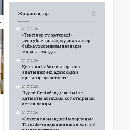
Жаңалықтар
24.07.2026
«Тектілер ту көтереді»
республикалық журналистер
байқауының жеңімпаздары
марапатталды
21.07.2026
Қостанай облысында жол
апатынан екі адам оқиға
орнында қаза тапты
21.07.2026
Нұрай Серікбайдың өліміне
қатысты алғашқы сот отырысы
өтпей қалды
21.07.2026
«Әскерде командирім зорлады»:
Threads-те ақша жинаған жігіт 3
жылға сотталды