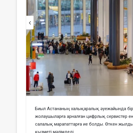
Биыл Астананың халықаралық әуежайында бір
жолаушыларға арналған цифрлық сервистер енг
салалық марапаттарға ие болды. Өткен жылд
қызметі мәлімдеді.