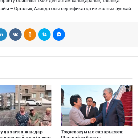
 көрсету бойынша 1300-ден астам халықаралық талапқа
уежайы – Орталық Азияда осы сертификатқа ие жалғыз әуежай.
LinkedIn
VKontakte
Odnoklassniki
Skype
Messenger
уда зағип жандар
Тоқаев жұмыс сапарымен
қ қара май кешіп жүр
Шанхайға барды