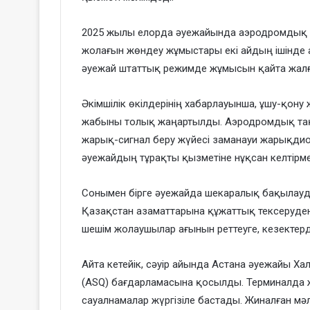
2025 жылы елорда әуежайында аэродромдық 
жолағын жөндеу жұмыстары екі айдың ішінде а
әуежай штаттық режимде жұмысын қайта жал
Әкімшілік өкілдерінің хабарлауынша, ұшу-қону
жабыны толық жаңартылды. Аэродромдық таңба
жарық-сигнал беру жүйесі заманауи жарықд
әуежайдың тұрақты қызметіне нұқсан келтірмей
Сонымен бірге әуежайда шекаралық бақылауд
Қазақстан азаматтарына құжаттық тексеруден н
шешім жолаушылар ағынын реттеуге, кезектерді 
Айта кетейік, сәуір айында Астана әуежайы Халы
(ASQ) бағдарламасына қосылды. Терминалда
сауалнамалар жүргізіле бастады. Жиналған мә