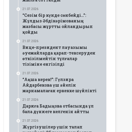
21.07.2026
“Сезім бір күнде сөнбейді…”:
Жұлдыз Әбдікәрімованың
жазбасы жұртты ойландырып
қойды
21.07.2026
Вице-президент лауазымы
әуежайларда қарап-тексеруден
өткізілмейтін тұлғалар
тізіміне енгізілді
21.07.2026
“Ақша керек!”: Гүлзира
Айдарбекова үш әйелін
жарнамалаған еркекке шүйлікті
21.07.2026
Дариға Бадықова отбасында ұл
бала дүниеге келгенін айтты
21.07.2026
Жүргізушілер үшін талап