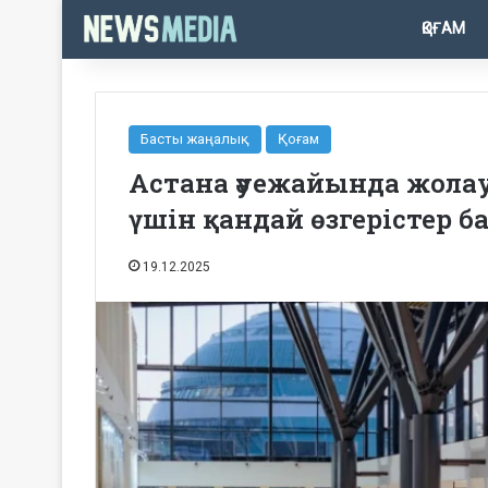
ҚОҒАМ
Басты жаңалық
Қоғам
Астана әуежайында жола
үшін қандай өзгерістер б
19.12.2025