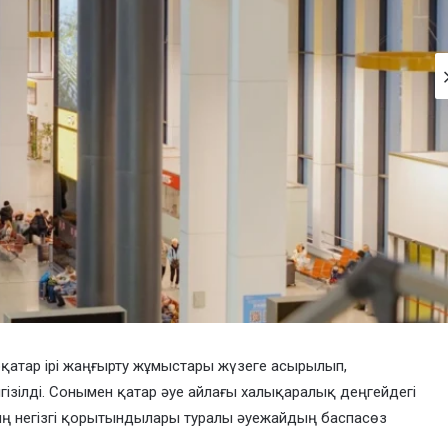
қатар ірі жаңғырту жұмыстары жүзеге асырылып,
ізілді. Сонымен қатар әуе айлағы халықаралық деңгейдегі
ың негізгі қорытындылары туралы әуежайдың баспасөз