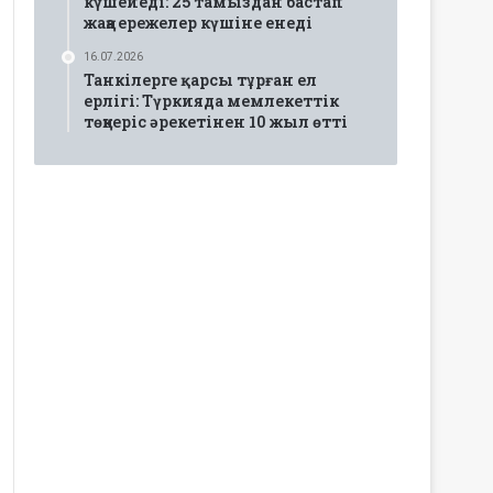
күшейеді: 25 тамыздан бастап
жаңа ережелер күшіне енеді
16.07.2026
Танкілерге қарсы тұрған ел
ерлігі: Түркияда мемлекеттік
төңкеріс әрекетінен 10 жыл өтті