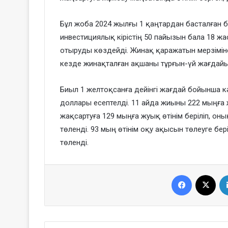
Бұл жоба 2024 жылғы 1 қаңтардан басталған 
инвестициялық кірістің 50 пайызын бала 18 ж
отыруды көздейді. Жинақ қаражатын мерзіміне
кезде жинақталған ақшаны тұрғын-үй жағдайы
Биыл 1 желтоқсанға дейінгі жағдай бойынша к
доллары есептелді. 11 айда жиыны 222 мыңға ж
жақсартуға 129 мыңға жуық өтінім беріліп, о
төленді. 93 мың өтінім оқу ақысын төлеуге бе
төленді.
Facebook
X