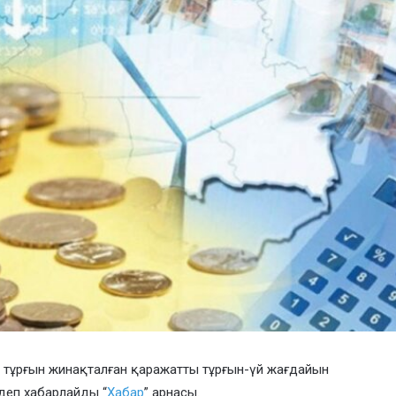
қ тұрғын жинақталған қаражатты тұрғын-үй жағдайын
 деп хабарлайды “
Хабар
” арнасы.