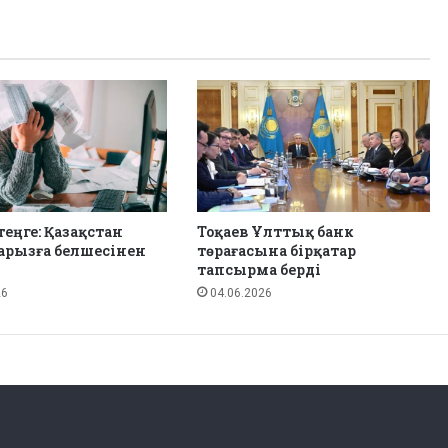
 теңге: Қазақстан
Тоқаев Ұлттық банк
арызға белшесінен
төрағасына бірқатар
тапсырма берді
26
04.06.2026