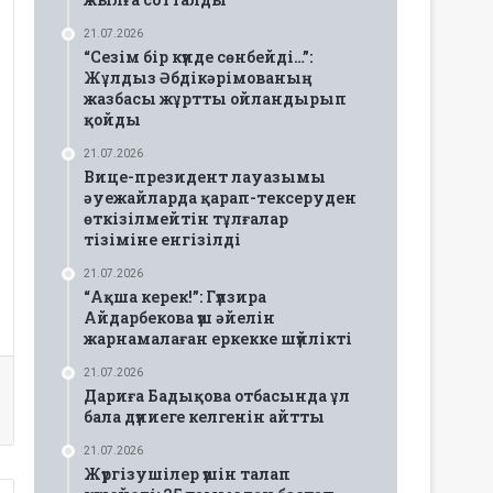
21.07.2026
“Сезім бір күнде сөнбейді…”:
Жұлдыз Әбдікәрімованың
жазбасы жұртты ойландырып
қойды
21.07.2026
Вице-президент лауазымы
әуежайларда қарап-тексеруден
өткізілмейтін тұлғалар
тізіміне енгізілді
21.07.2026
“Ақша керек!”: Гүлзира
Айдарбекова үш әйелін
жарнамалаған еркекке шүйлікті
21.07.2026
Дариға Бадықова отбасында ұл
бала дүниеге келгенін айтты
21.07.2026
Жүргізушілер үшін талап