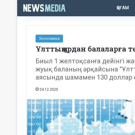
ҚОҒАМ
Экономика
Ұлттық қордан балаларға т
Биыл 1 желтоқсанға дейінгі ж
жуық баланың әрқайсына "Ұлт
аясында шамамен 130 доллар 
24.12.2025