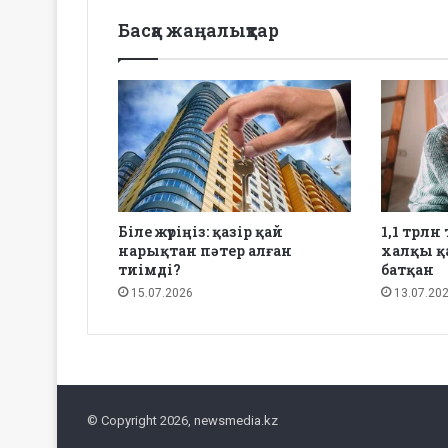
Басқа жаңалықтар
Біле жүріңіз: қазір қай
1,1 трлн
нарықтан пәтер алған
халқы қ
тиімді?
батқан
15.07.2026
13.07.20
© Copyright 2026, newsmedia.kz