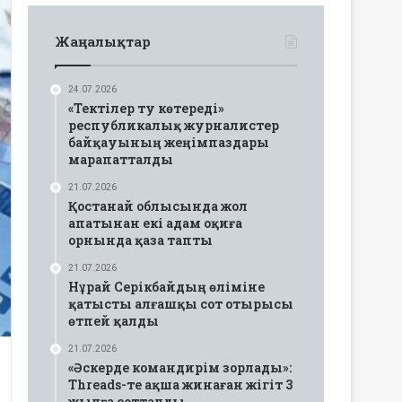
Жаңалықтар
24.07.2026
«Тектілер ту көтереді»
республикалық журналистер
байқауының жеңімпаздары
марапатталды
21.07.2026
Қостанай облысында жол
апатынан екі адам оқиға
орнында қаза тапты
21.07.2026
Нұрай Серікбайдың өліміне
қатысты алғашқы сот отырысы
өтпей қалды
21.07.2026
«Әскерде командирім зорлады»:
Threads-те ақша жинаған жігіт 3
жылға сотталды