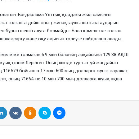
болатын. Бағдарлама Ұлттық қордағы жыл сайынғы
асқа толғанға дейін оның жинақтаушы шотына аударып
н бұрын шешіп алуға болмайды. Бала кәмелетке толған
н жақсарту және оқу ақысын төлеуге пайдалана алады.
әмелетке толмаған 6.9 млн баланың әрқайсына 129.38 АҚШ
уық өтінім берілген. Оның ішінде тұрғын-үй жағдайын
ның 116579 бойынша 17 млн 600 мың долларға жуық қаражат
ріліп, оның 71664-не 10 млн 700 мың долларға жуық ақша
LinkedIn
VKontakte
Odnoklassniki
Skype
Messenger