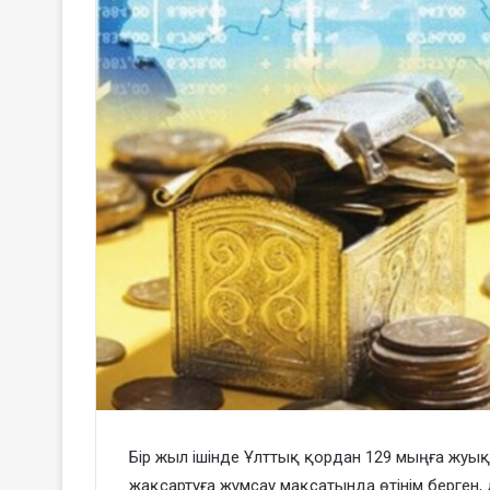
Бір жыл ішінде Ұлттық қордан 129 мыңға жуы
жақсартуға жұмсау мақсатында өтінім берген,