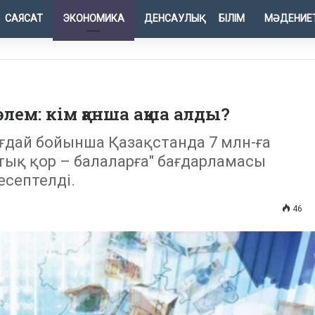
САЯСАТ
ЭКОНОМИКА
ДЕНСАУЛЫҚ
БІЛІМ
МӘДЕНИЕ
өлем: кім қанша ақша алды?
ағдай бойынша Қазақстанда 7 млн-ға
тық қор – балаларға" бағдарламасы
есептелді.
46