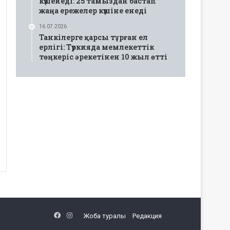
күшейеді: 25 тамыздан бастап
жаңа ережелер күшіне енеді
16.07.2026
Танкілерге қарсы тұрған ел
ерлігі: Түркияда мемлекеттік
төңкеріс әрекетінен 10 жыл өтті
Facebook
Instagram
Жоба туралы
Редакция