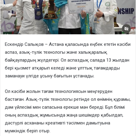
Ескендір Салықов – Астана қаласында еңбек ететін кәсіби
аспаз, азық-түлік технологы және халықаралық
байқаулардың жүлдегері. Ол аспаздық салада 13 жылдан
бері қызмет атқарып келеді және ұлттық тағамдарды
заманауи үлгіде ұсыну бағытын ұстанады.
Ол кәсіби жолын тағам технологиясын меңгеруден
бастаған. Азық-түлік технологы ретінде ол өнімнің құрамы,
дәм үйлесімі мен сапасына ерекше мән береді. Бұл білімі
оның аспаздық жұмысында жаңа шешімдер қабылдап,
дәстүрлі асхананы креативті тәсілмен дамытуына
мүмкіндік беріп отыр.