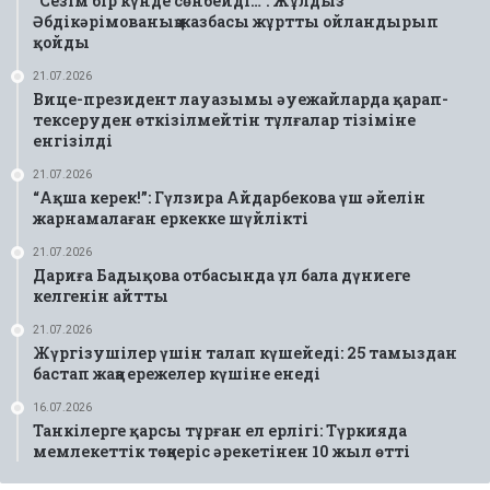
“Сезім бір күнде сөнбейді…”: Жұлдыз
Әбдікәрімованың жазбасы жұртты ойландырып
қойды
21.07.2026
Вице-президент лауазымы әуежайларда қарап-
тексеруден өткізілмейтін тұлғалар тізіміне
енгізілді
21.07.2026
“Ақша керек!”: Гүлзира Айдарбекова үш әйелін
жарнамалаған еркекке шүйлікті
21.07.2026
Дариға Бадықова отбасында ұл бала дүниеге
келгенін айтты
21.07.2026
Жүргізушілер үшін талап күшейеді: 25 тамыздан
бастап жаңа ережелер күшіне енеді
16.07.2026
Танкілерге қарсы тұрған ел ерлігі: Түркияда
мемлекеттік төңкеріс әрекетінен 10 жыл өтті