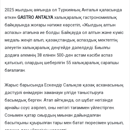
2025 жылдың аяғында ол Түркияның Анталья қаласында
өткен
GASTRO ANTALYA
халықаралық гастрономиялық
байқауында жоғары нәтиже көрсетіп, «Жылдың алтын
аспазы» атағына ие болды. Байқауда ол алтын және күміс
медаль жеңіп алып, қазақстандық аспаздық мектептің
әлеуетін халықаралық деңгейде дәлелдеді. Биылғы
додаға әлемнің 38 елінен 500-ден астам кәсіби аспаз
қатысып, олардың шеберлігін 55 халықаралық сарапшы
бағалаған.
Жарыс барысында Ескендір Салықов қазақ асханасының
дәстүрлі өнімдерін заманауи үлгіде таныстыруға
басымдық берген. Атап айтқанда, ол шұбат негізінде
арнайы соус әзірлеп, оны негізгі тағаммен үйлестірген.
Сонымен қатар сиырдың миынан дайындалған
басытқыны қуырылған тары мен батат пюресімен ұсынып,