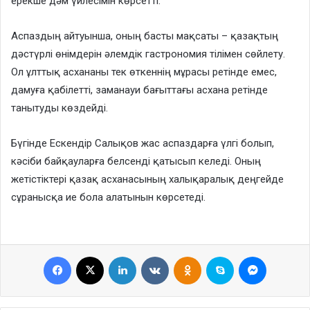
ерекше дәм үйлесімін көрсетті.
Аспаздың айтуынша, оның басты мақсаты – қазақтың
дәстүрлі өнімдерін әлемдік гастрономия тілімен сөйлету.
Ол ұлттық асхананы тек өткеннің мұрасы ретінде емес,
дамуға қабілетті, заманауи бағыттағы асхана ретінде
танытуды көздейді.
Бүгінде Ескендір Салықов жас аспаздарға үлгі болып,
кәсіби байқауларға белсенді қатысып келеді. Оның
жетістіктері қазақ асханасының халықаралық деңгейде
сұранысқа ие бола алатынын көрсетеді.
Facebook
X
LinkedIn
VKontakte
Odnoklassniki
Skype
Messenge