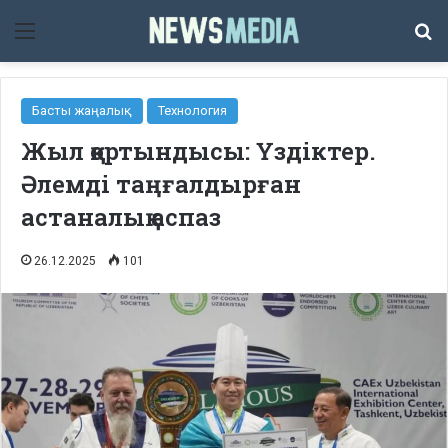
Мәзір
Із
Басты жаңалық
Технология
Жыл қортындысы: Үздіктер.
Әлемді таңғалдырған
астаналық аспаз
26.12.2025
101