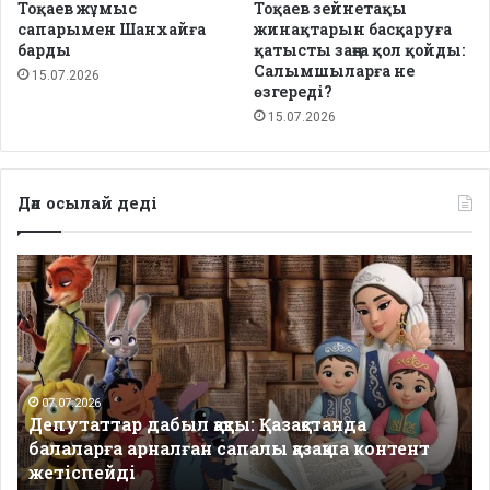
Тоқаев жұмыс
Тоқаев зейнетақы
сапарымен Шанхайға
жинақтарын басқаруға
барды
қатысты заңға қол қойды:
Салымшыларға не
15.07.2026
өзгереді?
15.07.2026
Дәл осылай деді
Депутаттар
дабыл
қақты:
Қазақстанда
балаларға
арналған
сапалы
07.07.2026
Депутаттар дабыл қақты: Қазақстанда
қазақша
балаларға арналған сапалы қазақша контент
контент
жетіспейді
жетіспейді