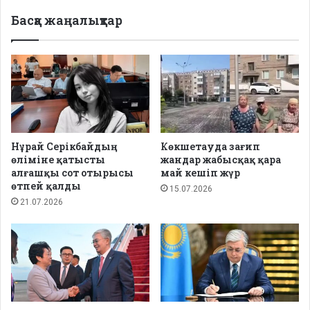
Басқа жаңалықтар
Нұрай Серікбайдың
Көкшетауда зағип
өліміне қатысты
жандар жабысқақ қара
алғашқы сот отырысы
май кешіп жүр
өтпей қалды
15.07.2026
21.07.2026