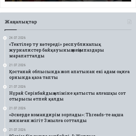
Жаңалықтар
24.07.2026
«Тектілер ту көтереді» республикалық
журналистер байқауының жеңімпаздары
марапатталды
21.07.2026
Қостанай облысында жол апатынан екі адам оқиға
орнында қаза тапты
21.07.2026
Нұрай Серікбайдың өліміне қатысты алғашқы сот
отырысы өтпей қалды
21.07.2026
«Әскерде командирім зорлады»: Threads-те ақша
жинаған жігіт 3 жылға сотталды
21.07.2026