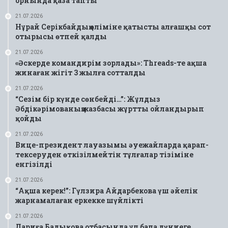
орнында қаза тапты
21.07.2026
Нұрай Серікбайдың өліміне қатысты алғашқы сот
отырысы өтпей қалды
21.07.2026
«Әскерде командирім зорлады»: Threads-те ақша
жинаған жігіт 3 жылға сотталды
21.07.2026
“Сезім бір күнде сөнбейді…”: Жұлдыз
Әбдікәрімованың жазбасы жұртты ойландырып
қойды
21.07.2026
Вице-президент лауазымы әуежайларда қарап-
тексеруден өткізілмейтін тұлғалар тізіміне
енгізілді
21.07.2026
“Ақша керек!”: Гүлзира Айдарбекова үш әйелін
жарнамалаған еркекке шүйлікті
21.07.2026
Дариға Бадықова отбасында ұл бала дүниеге