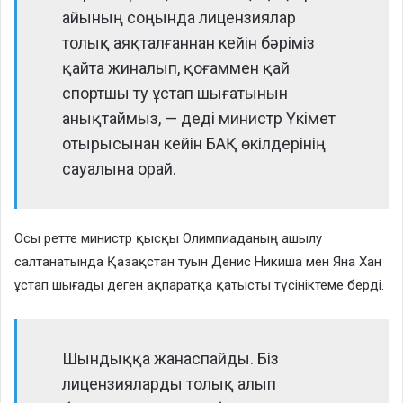
айының соңында лицензиялар
толық аяқталғаннан кейін бәріміз
қайта жиналып, қоғаммен қай
спортшы ту ұстап шығатынын
анықтаймыз, — деді министр Үкімет
отырысынан кейін БАҚ өкілдерінің
сауалына орай.
Осы ретте министр қысқы Олимпиаданың ашылу
салтанатында Қазақстан туын Денис Никиша мен Яна Хан
ұстап шығады деген ақпаратқа қатысты түсініктеме берді.
Шындыққа жанаспайды. Біз
лицензияларды толық алып