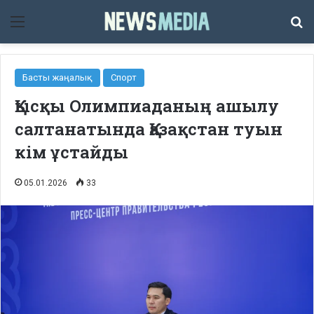
Мәзір
Із
Басты жаңалық
Спорт
Қысқы Олимпиаданың ашылу
салтанатында Қазақстан туын
кім ұстайды
05.01.2026
33