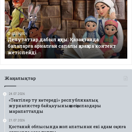
дабыл
қақты:
Қазақстанда
балаларға
арналған
сапалы
07.07.2026
Депутаттар дабыл қақты: Қазақстанда
қазақша
балаларға арналған сапалы қазақша контент
контент
жетіспейді
жетіспейді
Жаңалықтар
24.07.2026
«Тектілер ту көтереді» республикалық
журналистер байқауының жеңімпаздары
марапатталды
21.07.2026
Қостанай облысында жол апатынан екі адам оқиға