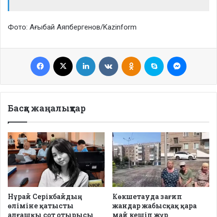
Фото: Ағыбай Аяпбергенов/Kazinform
Facebook
X
LinkedIn
VKontakte
Odnoklassniki
Skype
Messenge
Басқа жаңалықтар
Нұрай Серікбайдың
Көкшетауда зағип
өліміне қатысты
жандар жабысқақ қара
алғашқы сот отырысы
май кешіп жүр