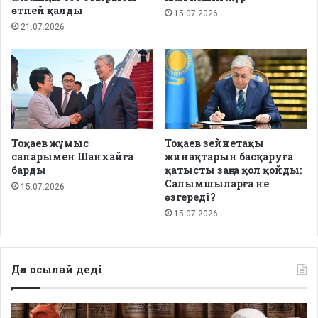
өтпей қалды
15.07.2026
21.07.2026
Тоқаев жұмыс
Тоқаев зейнетақы
сапарымен Шанхайға
жинақтарын басқаруға
барды
қатысты заңға қол қойды:
Салымшыларға не
15.07.2026
өзгереді?
15.07.2026
Дәл осылай деді
Депутаттар