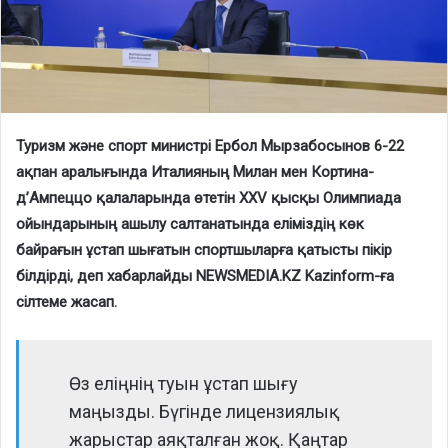
Туризм және спорт министрі Ербол Мырзабосынов 6-22
ақпан аралығында Италияның Милан мен Кортина-
д’Ампеццо қалаларында өтетін XXV қысқы Олимпиада
ойындарының ашылу салтанатында еліміздің көк
байрағын ұстап шығатын спортшыларға қатысты пікір
білдірді, деп хабарлайды NEWSMEDIA.KZ Kazinform-ға
сілтеме жасап.
Өз еліңнің туын ұстап шығу
маңызды. Бүгінде лицензиялық
жарыстар аяқталған жоқ. Қаңтар