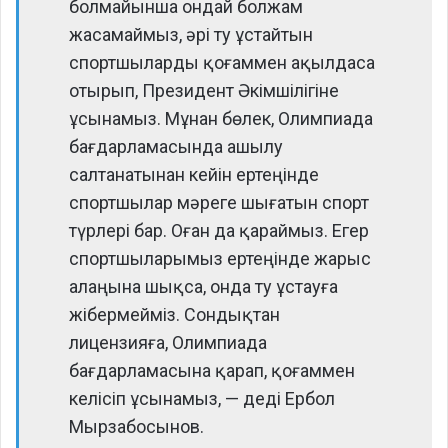
болмайынша ондай болжам
жасамаймыз, әрі ту ұстайтын
спортшыларды қоғаммен ақылдаса
отырып, Президент Әкімшілігіне
ұсынамыз. Мұнан бөлек, Олимпиада
бағдарламасында ашылу
салтанатынан кейін ертеңінде
спортшылар мәреге шығатын спорт
түрлері бар. Оған да қараймыз. Егер
спортшыларымыз ертеңінде жарыс
алаңына шықса, онда ту ұстауға
жібермейміз. Сондықтан
лицензияға, Олимпиада
бағдарламасына қарап, қоғаммен
келісіп ұсынамыз, — деді Ербол
Мырзабосынов.