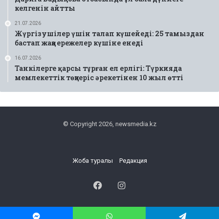
келгенін айтты
21.07.2026
Жүргізушілер үшін талап күшейеді: 25 тамыздан
бастап жаңа ережелер күшіне енеді
16.07.2026
Танкілерге қарсы тұрған ел ерлігі: Түркияда
мемлекеттік төңкеріс әрекетінен 10 жыл өтті
© Copyright 2026, newsmedia.kz
Жоба туралы
Редакция
Facebook
Instagram