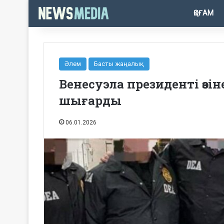
ҚОҒАМ
Әлем
Басты жаңалық
Венесуэла президенті өз
шығарды
06.01.2026