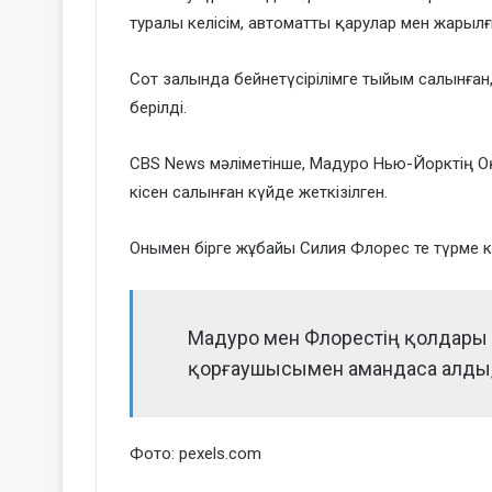
туралы келісім, автоматты қарулар мен жарыл
Сот залында бейнетүсірілімге тыйым салынған,
берілді.
CBS News мәліметінше, Мадуро Нью-Йорктің Оңт
кісен салынған күйде жеткізілген.
Онымен бірге жұбайы Силия Флорес те түрме ки
Мадуро мен Флорестің қолдары 
қорғаушысымен амандаса алды,
Фото: pexels.com