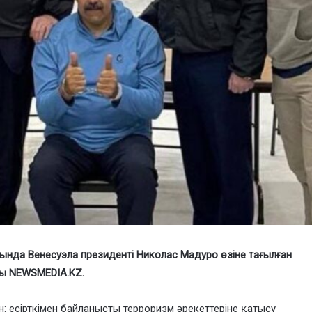
да Венесуэла президенті Николас Мадуро өзіне тағылған
ы NEWSMEDIA.KZ.
н: есірткімен байланысты терроризм әрекеттеріне қатысу