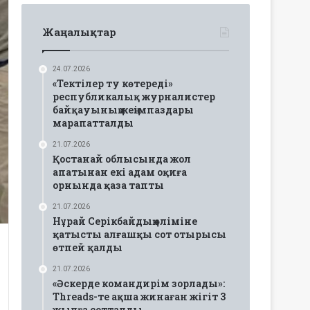
Жаңалықтар
24.07.2026
«Тектілер ту көтереді»
республикалық журналистер
байқауының жеңімпаздары
марапатталды
21.07.2026
Қостанай облысында жол
апатынан екі адам оқиға
орнында қаза тапты
21.07.2026
Нұрай Серікбайдың өліміне
қатысты алғашқы сот отырысы
өтпей қалды
21.07.2026
«Әскерде командирім зорлады»:
Threads-те ақша жинаған жігіт 3
жылға сотталды