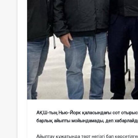
АҚШ-тың Нью-Йорк қаласындағы сот отырысын
барлық айыпты мойындамады, деп хабарлайд
Айыптау құжатында төрт негізгі бап көрсетілге