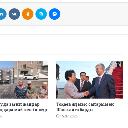
LinkedIn
VKontakte
Odnoklassniki
Skype
Messenger
уда зағип жандар
Тоқаев жұмыс сапарымен
қ қара май кешіп жүр
Шанхайға барды
26
15.07.2026