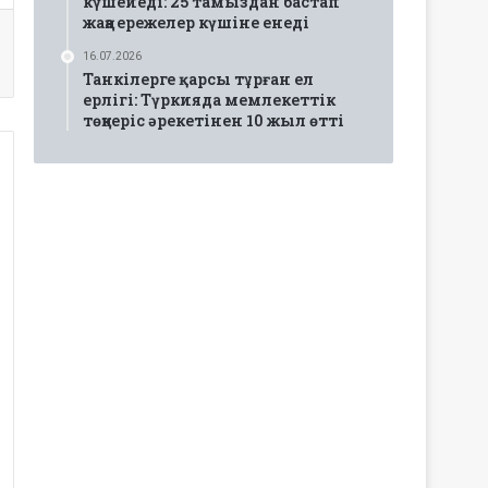
күшейеді: 25 тамыздан бастап
жаңа ережелер күшіне енеді
16.07.2026
Танкілерге қарсы тұрған ел
ерлігі: Түркияда мемлекеттік
төңкеріс әрекетінен 10 жыл өтті