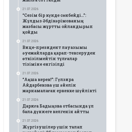
21.07.2026
“Сезім бір күнде сөнбейді…”:
Жұлдыз Әбдікәрімованың
жазбасы жұртты ойландырып
қойды
21.07.2026
Вице-президент лауазымы
әуежайларда қарап-тексеруден
өткізілмейтін тұлғалар
тізіміне енгізілді
21.07.2026
“Ақша керек!”: Гүлзира
Айдарбекова үш әйелін
жарнамалаған еркекке шүйлікті
21.07.2026
Дариға Бадықова отбасында ұл
бала дүниеге келгенін айтты
21.07.2026
Жүргізушілер үшін талап