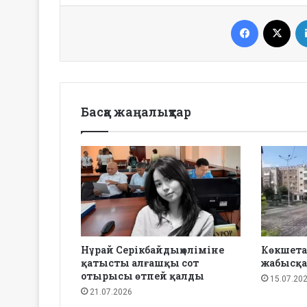
Facebook
X
Басқа жаңалықтар
Нұрай Серікбайдың өліміне
Көкшета
қатысты алғашқы сот
жабысқа
отырысы өтпей қалды
15.07.20
21.07.2026