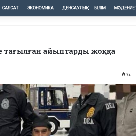
САЯСАТ
ЭКОНОМИКА
ДЕНСАУЛЫҚ
БІЛІМ
МӘДЕНИЕ
іне тағылған айыптарды жоққа
92