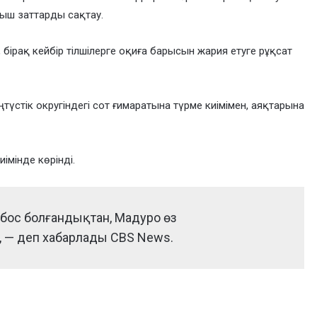
ғыш заттарды сақтау.
 бірақ кейбір тілшілерге оқиға барысын жария етуге рұқсат
үстік округіндегі сот ғимаратына түрме киімімен, аяқтарына
імінде көрінді.
бос болғандықтан, Мадуро өз
 — деп хабарлады CBS News.