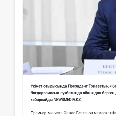
Үкімет отырысында Президент Тоқаевтың «Қа
бағдарламалық сұхбатында айқындап берген 
хабарлайды NEWSMEDIA.KZ.
Премьер-министр Олжас Бектенов мемлекетті