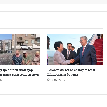
уда зағип жандар
Тоқаев жұмыс сапарымен
қ қара май кешіп жүр
Шанхайға барды
26
15.07.2026