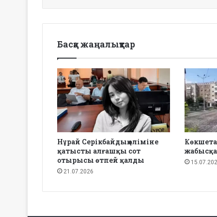
Басқа жаңалықтар
Нұрай Серікбайдың өліміне
Көкшета
қатысты алғашқы сот
жабысқа
отырысы өтпей қалды
15.07.20
21.07.2026