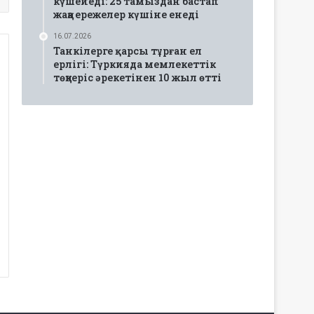
күшейеді: 25 тамыздан бастап
жаңа ережелер күшіне енеді
16.07.2026
Танкілерге қарсы тұрған ел
ерлігі: Түркияда мемлекеттік
төңкеріс әрекетінен 10 жыл өтті