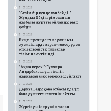
21.07.2026
“Сезім бір күнде сөнбейді…”:
Жұлдыз Әбдікәрімованың
жазбасы жұртты ойландырып
қойды
21.07.2026
Вице-президент лауазымы
әуежайларда қарап-тексеруден
өткізілмейтін тұлғалар
тізіміне енгізілді
21.07.2026
“Ақша керек!”: Гүлзира
Айдарбекова үш әйелін
жарнамалаған еркекке шүйлікті
21.07.2026
Дариға Бадықова отбасында ұл
бала дүниеге келгенін айтты
21.07.2026
Жүргізушілер үшін талап