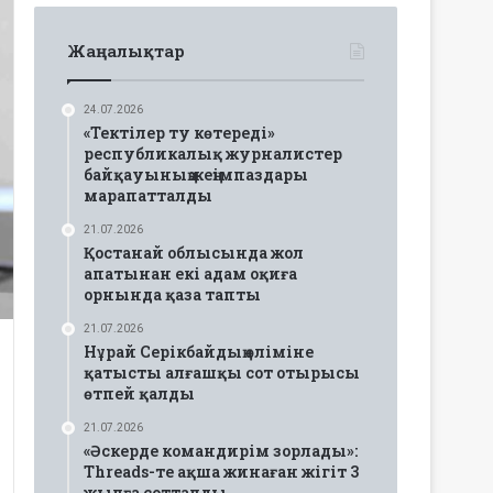
Жаңалықтар
24.07.2026
«Тектілер ту көтереді»
республикалық журналистер
байқауының жеңімпаздары
марапатталды
21.07.2026
Қостанай облысында жол
апатынан екі адам оқиға
орнында қаза тапты
21.07.2026
Нұрай Серікбайдың өліміне
қатысты алғашқы сот отырысы
өтпей қалды
21.07.2026
«Әскерде командирім зорлады»:
Threads-те ақша жинаған жігіт 3
жылға сотталды