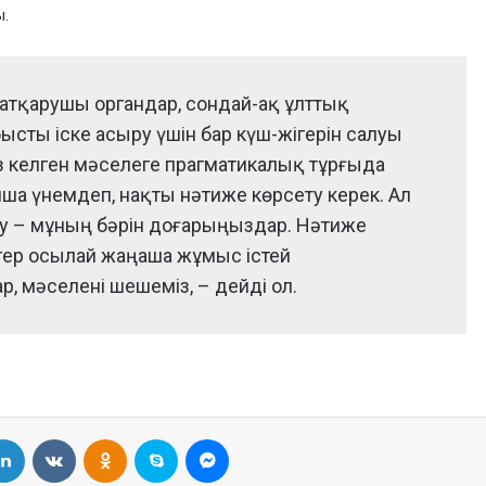
ы.
 атқарушы органдар, сондай-ақ ұлттық
ысты іске асыру үшін бар күш-жігерін салуы
ез келген мәселеге прагматикалық тұрғыда
ша үнемдеп, нақты нәтиже көрсету керек. Ал
ау – мұның бәрін доғарыңыздар. Нәтиже
Егер осылай жаңаша жұмыс істей
 мәселені шешеміз, – дейді ол.
LinkedIn
VKontakte
Odnoklassniki
Skype
Messenger