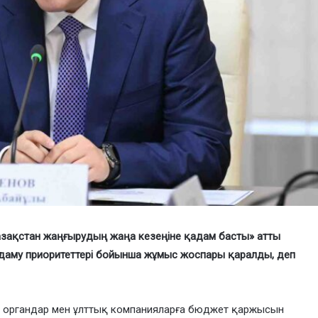
зақстан жаңғырудың жаңа кезеңіне қадам басты» атты
даму приоритеттері бойынша жұмыс жоспары қаралды, деп
к органдар мен ұлттық компанияларға бюджет қаржысын