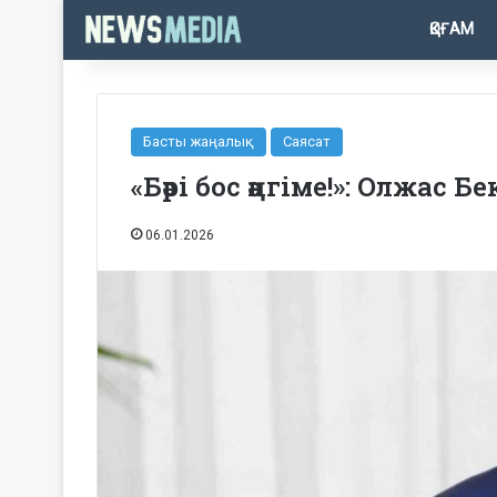
ҚОҒАМ
Басты жаңалық
Саясат
«Бәрі бос әңгіме!»: Олжас
06.01.2026