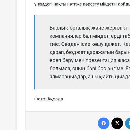
үнемдеп, нақты нәтиже көрсету міндетін қойд
Барлық орталық және жергілікті
компаниялар бұл міндеттерді таб
тиіс. Сөзден іске көшу қажет. К
қарап, бюджет қаражатын барын
есеп беру мен презентация жас
болмаса, оның бәрі бос әңгіме. 
алмасаңыздар, ашық айтыңыздар,
Фото: Ақорда
Facebook
X