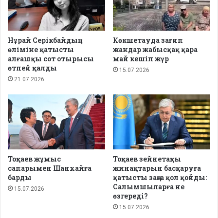
Нұрай Серікбайдың
Көкшетауда зағип
өліміне қатысты
жандар жабысқақ қара
алғашқы сот отырысы
май кешіп жүр
өтпей қалды
15.07.2026
21.07.2026
Тоқаев жұмыс
Тоқаев зейнетақы
сапарымен Шанхайға
жинақтарын басқаруға
барды
қатысты заңға қол қойды:
Салымшыларға не
15.07.2026
өзгереді?
15.07.2026