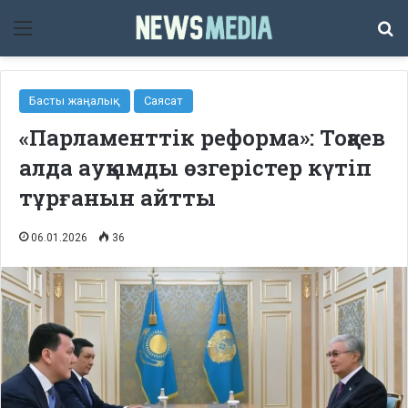
Мәзір
Із
Басты жаңалық
Саясат
«Парламенттік реформа»: Тоқаев
алда ауқымды өзгерістер күтіп
тұрғанын айтты
06.01.2026
36