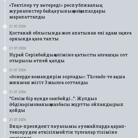
«Тектілер ту көтереді» республикалық
журналистер байқауының жеңімпаздары
марапатталды
21.07.2026
Қостанай облысында жол апатынан екі адам оқиға
орнында қаза тапты
21.07.2026
Нұрай Серікбайдың өліміне қатысты алғашқы сот
отырысы өтпей қалды
21.07.2026
«Әскерде командирім зорлады»: Threads-те ақша
жинаған жігіт 3 жылға сотталды
21.07.2026
“Сезім бір күнде сөнбейді…”: Жұлдыз
Әбдікәрімованың жазбасы жұртты ойландырып
қойды
21.07.2026
Вице-президент лауазымы әуежайларда қарап-
тексеруден өткізілмейтін тұлғалар тізіміне
енгізілді