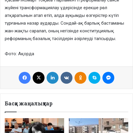
Қасым-Жомарт Тоқаев Парламентті реформалау саяси
жүйені трансформациялау үдерісінде ерекше рөл
атқаратынын атап өтіп, алда ауқымды өзгерістер күтіп
тұрғанына назар аударды. Сондай-ақ барлық бастаманы
жан-жақты саралап, оның негізінде конституциялық
реформаның базалық тәсілдерін әзірлеуді тапсырды.
Фото: Ақорда
Facebook
X
LinkedIn
VKontakte
Odnoklassniki
Skype
Messenge
Басқа жаңалықтар