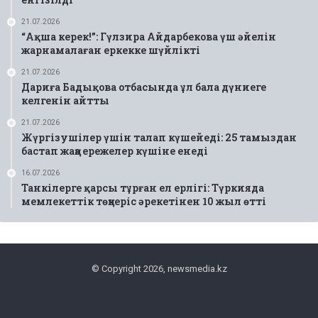
21.07.2026
“Ақша керек!”: Гүлзира Айдарбекова үш әйелін
жарнамалаған еркекке шүйлікті
21.07.2026
Дариға Бадықова отбасында ұл бала дүниеге
келгенін айтты
21.07.2026
Жүргізушілер үшін талап күшейеді: 25 тамыздан
бастап жаңа ережелер күшіне енеді
16.07.2026
Танкілерге қарсы тұрған ел ерлігі: Түркияда
мемлекеттік төңкеріс әрекетінен 10 жыл өтті
© Copyright 2026, newsmedia.kz