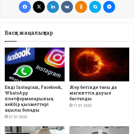
Facebook
X
LinkedIn
VKontakte
Odnoklassniki
Skype
Messenge
Басқа жаңалықтар
Енді Instagram, Facebook,
Жер бетінде тағы да
WhatsApp
магниттік дауыл
платформаларының
басталды
кейбір қызметтері
17.01.2026
ақылы болады
27.01.2026