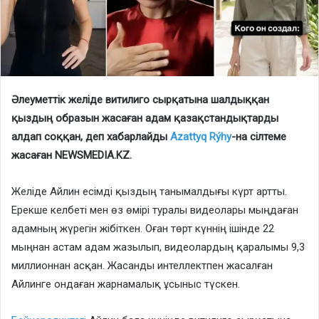
Әлеуметтік желіде витилиго сырқатына шалдыққан
қыздың образын жасаған адам қазақстандықтарды
алдап соққан, деп хабарлайды
Azattyq Rýhy
-на сілтеме
жасаған NEWSMEDIA.KZ.
Желіде Айлин есімді қыздың танымалдығы күрт артты.
Ерекше келбеті мен өз өмірі туралы видеолары мыңдаған
адамның жүрегін жібіткен. Оған төрт күннің ішінде 22
мыңнан астам адам жазылып, видеолардың қаралымы 9,3
миллионнан асқан. Жасанды интеллектпен жасалған
Айлинге ондаған жарнамалық ұсыныс түскен.