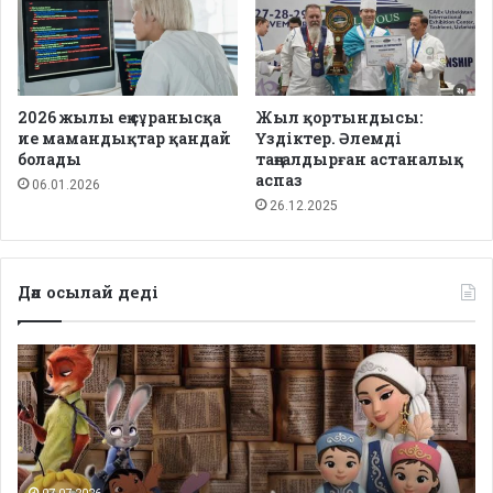
2026 жылы ең сұранысқа
Жыл қортындысы:
ие мамандықтар қандай
Үздіктер. Әлемді
болады
таңғалдырған астаналық
аспаз
06.01.2026
26.12.2025
Дәл осылай деді
Депутаттар
дабыл
қақты:
Қазақстанда
балаларға
арналған