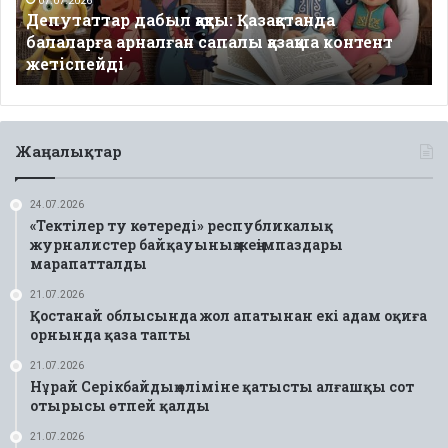
сапалы
07.07.2026
Депутаттар дабыл қақты: Қазақстанда
қазақша
балаларға арналған сапалы қазақша контент
контент
жетіспейді
жетіспейді
Жаңалықтар
24.07.2026
«Тектілер ту көтереді» республикалық
журналистер байқауының жеңімпаздары
марапатталды
21.07.2026
Қостанай облысында жол апатынан екі адам оқиға
орнында қаза тапты
21.07.2026
Нұрай Серікбайдың өліміне қатысты алғашқы сот
отырысы өтпей қалды
21.07.2026