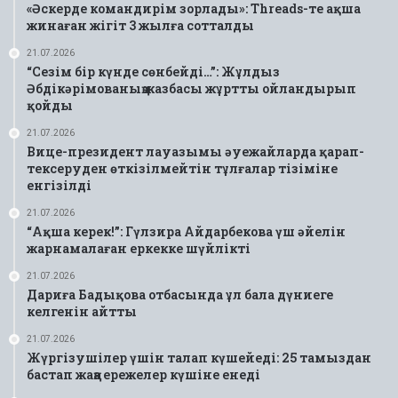
«Әскерде командирім зорлады»: Threads-те ақша
жинаған жігіт 3 жылға сотталды
21.07.2026
“Сезім бір күнде сөнбейді…”: Жұлдыз
Әбдікәрімованың жазбасы жұртты ойландырып
қойды
21.07.2026
Вице-президент лауазымы әуежайларда қарап-
тексеруден өткізілмейтін тұлғалар тізіміне
енгізілді
21.07.2026
“Ақша керек!”: Гүлзира Айдарбекова үш әйелін
жарнамалаған еркекке шүйлікті
21.07.2026
Дариға Бадықова отбасында ұл бала дүниеге
келгенін айтты
21.07.2026
Жүргізушілер үшін талап күшейеді: 25 тамыздан
бастап жаңа ережелер күшіне енеді