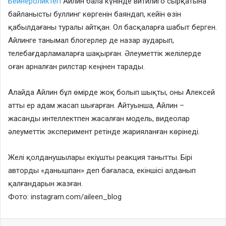
Бейнероликтегі
Айлин бала күнінде витилиго сырқатына
байланысты буллинг көргенін баяндап, кейін өзін
қабылдағаны туралы айтқан. Ол басқаларға шабыт берген.
Айлинге танымал блогерлер де назар аударып,
телебағдарламаларға шақырған. Әлеуметтік желілерде
оған арналған рилстар кеңінен тарады.
Алайда Айлин бұл өмірде жоқ болып шықты, оны Алексей
атты ер адам жасап шығарған. Айтуынша, Айлин –
жасанды интеллектпен жасалған модель, видеолар
әлеуметтік эксперимент ретінде жарияланған көрінеді.
Желі қолданушылары екіұшты реакция танытты. Бірі
авторды «данышпан» деп бағаласа, екіншісі алданып
қалғандарын жазған.
Фото: instagram.com/aileen_blog