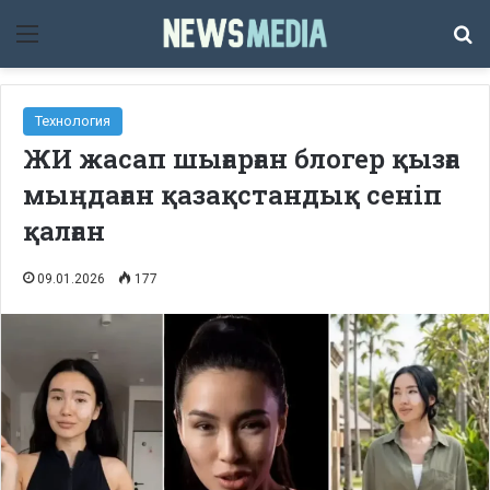
Мәзір
Із
Технология
ЖИ жасап шығарған блогер қызға
мыңдаған қазақстандық сеніп
қалған
09.01.2026
177