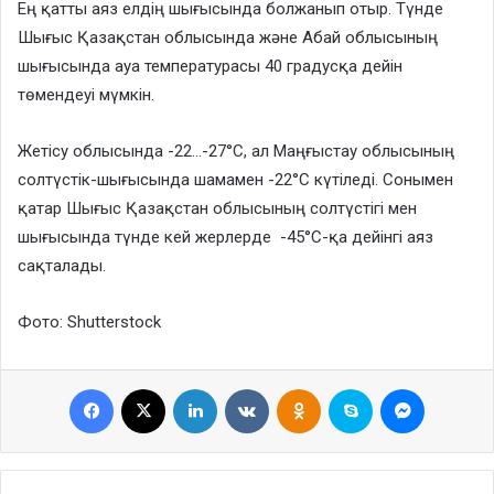
Ең қатты аяз елдің шығысында болжанып отыр. Түнде
Шығыс Қазақстан облысында және Абай облысының
шығысында ауа температурасы 40 градусқа дейін
төмендеуі мүмкін.
Жетісу облысында -22…-27°C, ал Маңғыстау облысының
солтүстік-шығысында шамамен -22°C күтіледі. Сонымен
қатар Шығыс Қазақстан облысының солтүстігі мен
шығысында түнде кей жерлерде -45°C-қа дейінгі аяз
сақталады.
Фото: Shutterstock
Facebook
X
LinkedIn
VKontakte
Odnoklassniki
Skype
Messenge