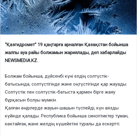
“Қазгидромет” 19 қаңтарға арналған Қазақстан бойынша
жалпы ауа райы болжамын жариялады, деп хабарлайды
NEWSMEDIA.KZ.
Болжам бойынша, дүйсенбі күні елдің солтүстік-
батысында, солтүстігінде және оңтүстігінде қар жауады.
Солтүстік пен солтүстік-батыста қармен бірге жаяу
бұрқасын болуы мүмкін.
Қалған өңірлерде жауын-шашын түспейді, күн аязды
күйінде қалады. Республика бойынша синоптиктер тұман,
көктайғақ және желдің күшейетіні туралы да ескертті.