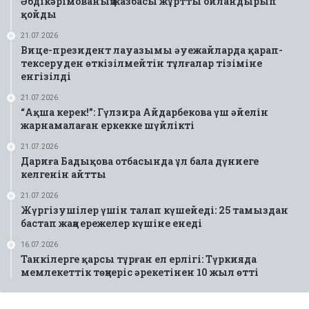
Әбдікәрімованың жазбасы жұртты ойландырып
қойды
21.07.2026
Вице-президент лауазымы әуежайларда қарап-
тексеруден өткізілмейтін тұлғалар тізіміне
енгізілді
21.07.2026
“Ақша керек!”: Гүлзира Айдарбекова үш әйелін
жарнамалаған еркекке шүйлікті
21.07.2026
Дариға Бадықова отбасында ұл бала дүниеге
келгенін айтты
21.07.2026
Жүргізушілер үшін талап күшейеді: 25 тамыздан
бастап жаңа ережелер күшіне енеді
16.07.2026
Танкілерге қарсы тұрған ел ерлігі: Түркияда
мемлекеттік төңкеріс әрекетінен 10 жыл өтті