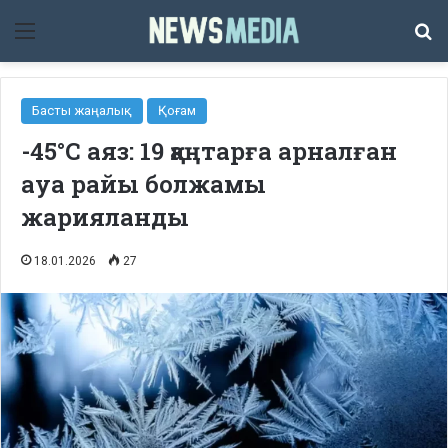
Мәзір
Із
Басты жаңалық
Қоғам
-45°C аяз: 19 қаңтарға арналған
ауа райы болжамы
жарияланды
18.01.2026
27