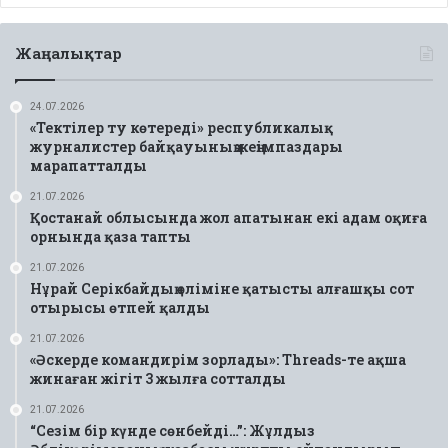
Жаңалықтар
24.07.2026
«Тектілер ту көтереді» республикалық
журналистер байқауының жеңімпаздары
марапатталды
21.07.2026
Қостанай облысында жол апатынан екі адам оқиға
орнында қаза тапты
21.07.2026
Нұрай Серікбайдың өліміне қатысты алғашқы сот
отырысы өтпей қалды
21.07.2026
«Әскерде командирім зорлады»: Threads-те ақша
жинаған жігіт 3 жылға сотталды
21.07.2026
“Сезім бір күнде сөнбейді…”: Жұлдыз