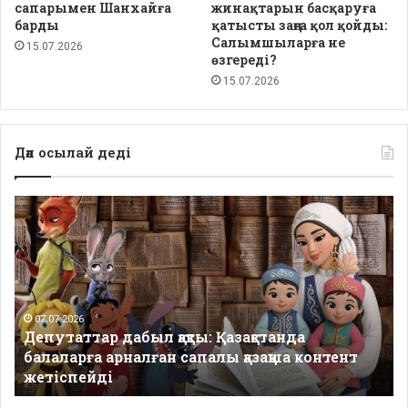
сапарымен Шанхайға
жинақтарын басқаруға
барды
қатысты заңға қол қойды:
Салымшыларға не
15.07.2026
өзгереді?
15.07.2026
Дәл осылай деді
Депутаттар
дабыл
қақты:
Қазақстанда
балаларға
арналған
сапалы
07.07.2026
Депутаттар дабыл қақты: Қазақстанда
қазақша
балаларға арналған сапалы қазақша контент
контент
жетіспейді
жетіспейді