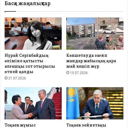
Басқа жаңалықтар
Нұрай Серікбайдың
Көкшетауда зағип
өліміне қатысты
жандар жабысқақ қара
алғашқы сот отырысы
май кешіп жүр
өтпей қалды
15.07.2026
21.07.2026
Тоқаев жұмыс
Тоқаев зейнетақы