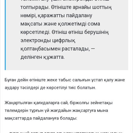
толтырады. Өтініште арнайы шоттың
нөмірі, қаражатты пайдалану
мақсаты және қолжетімді сома
көрсетіледі. Өтініш өтініш берушінің
электронды цифрлық
қолтаңбасымен расталады, —
делінген құжатта.
Бұған дейін өтініште жеке табыс салығын ұстап қалу және
аудару тәсілдері де көрсетілуі тиіс болатын.
Жаңартылған қағидаларға сай, біржолғы зейнетақы
төлемдерін тұрғын үй жағдайын жақсартуға мына
мақсаттарда пайдалануға болады: