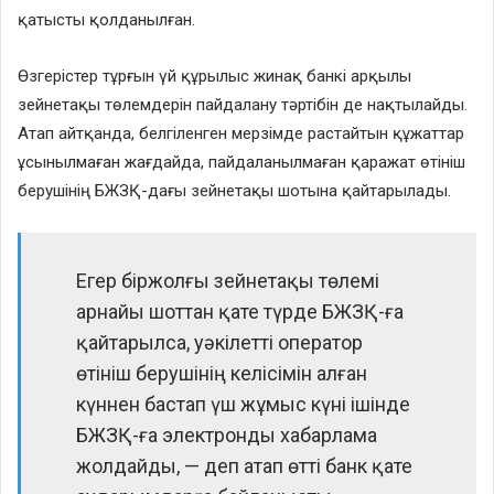
қатысты қолданылған.
Өзгерістер тұрғын үй құрылыс жинақ банкі арқылы
зейнетақы төлемдерін пайдалану тәртібін де нақтылайды.
Атап айтқанда, белгіленген мерзімде растайтын құжаттар
ұсынылмаған жағдайда, пайдаланылмаған қаражат өтініш
берушінің БЖЗҚ-дағы зейнетақы шотына қайтарылады.
Егер біржолғы зейнетақы төлемі
арнайы шоттан қате түрде БЖЗҚ-ға
қайтарылса, уәкілетті оператор
өтініш берушінің келісімін алған
күннен бастап үш жұмыс күні ішінде
БЖЗҚ-ға электронды хабарлама
жолдайды, — деп атап өтті банк қате