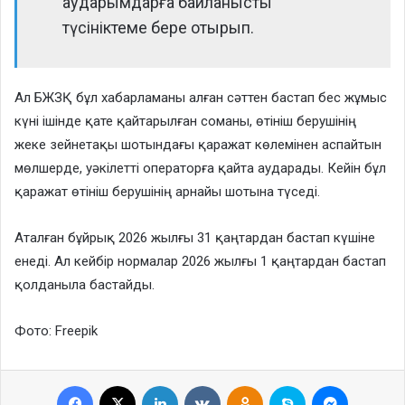
аударымдарға байланысты
түсініктеме бере отырып.
Ал БЖЗҚ бұл хабарламаны алған сәттен бастап бес жұмыс
күні ішінде қате қайтарылған соманы, өтініш берушінің
жеке зейнетақы шотындағы қаражат көлемінен аспайтын
мөлшерде, уәкілетті операторға қайта аударады. Кейін бұл
қаражат өтініш берушінің арнайы шотына түседі.
Аталған бұйрық 2026 жылғы 31 қаңтардан бастап күшіне
енеді. Ал кейбір нормалар 2026 жылғы 1 қаңтардан бастап
қолданыла бастайды.
Фото: Freepik
Facebook
X
LinkedIn
VKontakte
Odnoklassniki
Skype
Messenge