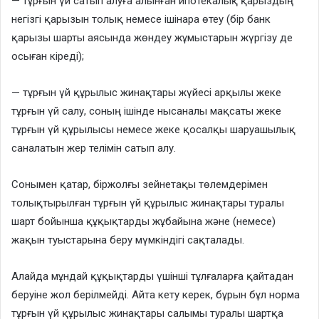
— тұрғын үй сатып алуға алынған ипотекалық қарыздың
негізгі қарызын толық немесе ішінара өтеу (бір банк
қарызы шарты аясында жөндеу жұмыстарын жүргізу де
осыған кіреді);
— тұрғын үй құрылыс жинақтары жүйесі арқылы жеке
тұрғын үй салу, соның ішінде нысаналы мақсаты жеке
тұрғын үй құрылысы немесе жеке қосалқы шаруашылық
саналатын жер телімін сатып алу.
Сонымен қатар, біржолғы зейнетақы төлемдерімен
толықтырылған тұрғын үй құрылыс жинақтары туралы
шарт бойынша құқықтарды жұбайына және (немесе)
жақын туыстарына беру мүмкіндігі сақталады.
Алайда мұндай құқықтарды үшінші тұлғаларға қайтадан
беруіне жол берілмейді. Айта кету керек, бұрын бұл норма
тұрғын үй құрылыс жинақтары салымы туралы шартқа