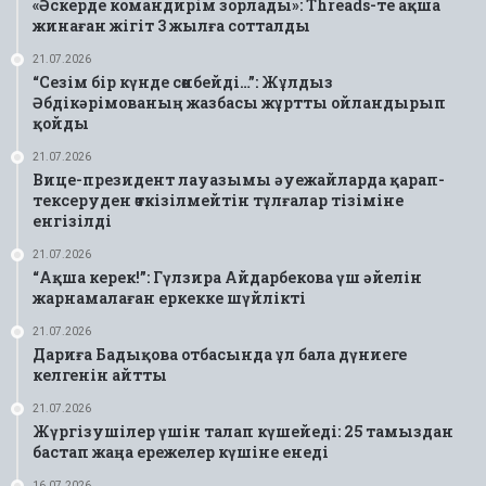
«Әскерде командирім зорлады»: Threads-те ақша
жинаған жігіт 3 жылға сотталды
21.07.2026
“Сезім бір күнде сөнбейді…”: Жұлдыз
Әбдікәрімованың жазбасы жұртты ойландырып
қойды
21.07.2026
Вице-президент лауазымы әуежайларда қарап-
тексеруден өткізілмейтін тұлғалар тізіміне
енгізілді
21.07.2026
“Ақша керек!”: Гүлзира Айдарбекова үш әйелін
жарнамалаған еркекке шүйлікті
21.07.2026
Дариға Бадықова отбасында ұл бала дүниеге
келгенін айтты
21.07.2026
Жүргізушілер үшін талап күшейеді: 25 тамыздан
бастап жаңа ережелер күшіне енеді
16.07.2026