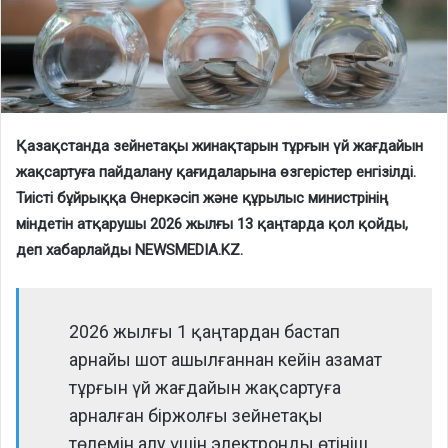
Қазақстанда зейнетақы жинақтарын тұрғын үй жағдайын
жақсартуға пайдалану қағидаларына өзгерістер енгізілді.
Тиісті бұйрыққа Өнеркәсіп және құрылыс министрінің
міндетін атқарушы 2026 жылғы 13 қаңтарда қол қойды,
деп хабарлайды NEWSMEDIA.KZ.
2026 жылғы 1 қаңтардан бастап
арнайы шот ашылғаннан кейін азамат
тұрғын үй жағдайын жақсартуға
арналған біржолғы зейнетақы
төлемін алу үшін электронды өтініш