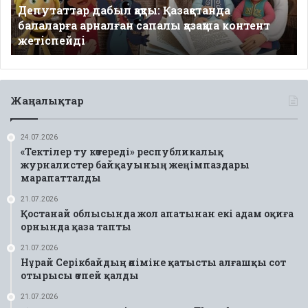
Депутаттар дабыл қақты: Қазақстанда
қазақша
балаларға арналған сапалы қазақша контент
контент
жетіспейді
жетіспейді
Жаңалықтар
24.07.2026
«Тектілер ту көтереді» республикалық
журналистер байқауының жеңімпаздары
марапатталды
21.07.2026
Қостанай облысында жол апатынан екі адам оқиға
орнында қаза тапты
21.07.2026
Нұрай Серікбайдың өліміне қатысты алғашқы сот
отырысы өтпей қалды
21.07.2026