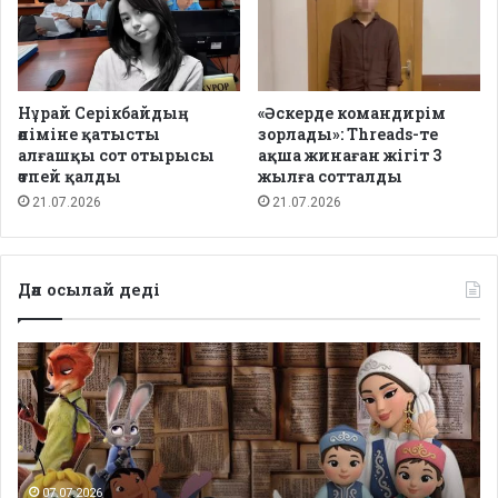
Нұрай Серікбайдың
«Әскерде командирім
өліміне қатысты
зорлады»: Threads-те
алғашқы сот отырысы
ақша жинаған жігіт 3
өтпей қалды
жылға сотталды
21.07.2026
21.07.2026
Дәл осылай деді
Депутаттар
дабыл
қақты:
Қазақстанда
балаларға
арналған
сапалы
07.07.2026