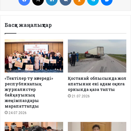
Басқа жаңалықтар
«Тектілер ту көтереді»
Қостанай облысында жол
республикалық
апатынан екі адам оқиға
журналистер
орнында қаза тапты
байқауының
21.07.2026
жеңімпаздары
марапатталды
24.07.2026