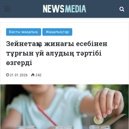
Мәзір
Із
Басты жаңалық
Жаңалықтар
Зейнетақы жинағы есебінен
тұрғын үй алудың тәртібі
өзгерді
21.01.2026
242