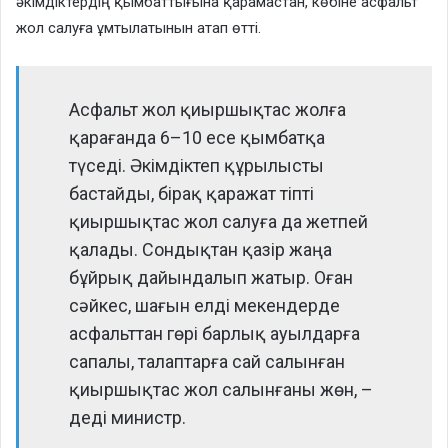
әкімдіктердің қымбаттығына қарамастан, көбіне асфальт
жол салуға ұмтылатынын атап өтті.
Асфальт жол қиыршықтас жолға
қарағанда 6–10 есе қымбатқа
түседі. Әкімдіктеп құрылысты
бастайды, бірақ қаражат тіпті
қиыршықтас жол салуға да жетпей
қалады. Сондықтан қазір жаңа
бұйрық дайындалып жатыр. Оған
сәйкес, шағын елді мекендерде
асфальттан гөрі барлық ауылдарға
сапалы, талаптарға сай салынған
қиыршықтас жол салынғаны жөн, –
деді министр.