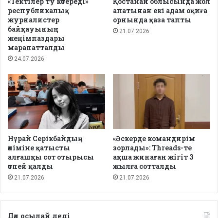
«Тектілер ту көтереді»
Қостанай облысында жол
республикалық
апатынан екі адам оқиға
журналистер
орнында қаза тапты
байқауының
21.07.2026
жеңімпаздары
марапатталды
24.07.2026
Нұрай Серікбайдың
«Әскерде командирім
өліміне қатысты
зорлады»: Threads-те
алғашқы сот отырысы
ақша жинаған жігіт 3
өтпей қалды
жылға сотталды
21.07.2026
21.07.2026
Дәл осылай деді