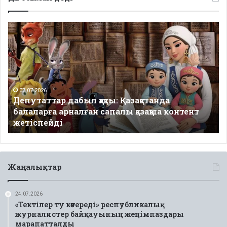
Депутаттар
дабыл
қақты:
Қазақстанда
балаларға
арналған
сапалы
07.07.2026
Депутаттар дабыл қақты: Қазақстанда
қазақша
балаларға арналған сапалы қазақша контент
контент
жетіспейді
жетіспейді
Жаңалықтар
24.07.2026
«Тектілер ту көтереді» республикалық
журналистер байқауының жеңімпаздары
марапатталды