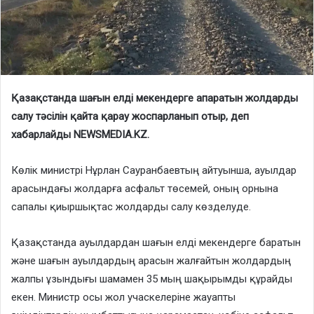
Қазақстанда шағын елді мекендерге апаратын жолдарды
салу тәсілін қайта қарау жоспарланып отыр, деп
хабарлайды NEWSMEDIA.KZ.
Көлік министрі Нұрлан Сауранбаевтың айтуынша, ауылдар
арасындағы жолдарға асфальт төсемей, оның орнына
сапалы қиыршықтас жолдарды салу көзделуде.
Қазақстанда ауылдардан шағын елді мекендерге баратын
және шағын ауылдардың арасын жалғайтын жолдардың
жалпы ұзындығы шамамен 35 мың шақырымды құрайды
екен. Министр осы жол учаскелеріне жауапты