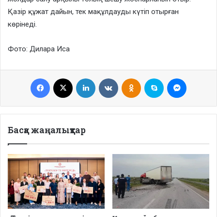
Қазір құжат дайын, тек мақұлдауды күтіп отырған
көрінеді.
Фото: Дилара Иса
Facebook
X
LinkedIn
VKontakte
Odnoklassniki
Skype
Messenge
Басқа жаңалықтар