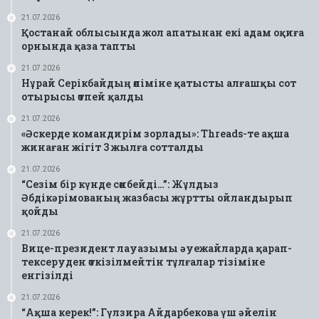
21.07.2026
Қостанай облысында жол апатынан екі адам оқиға
орнында қаза тапты
21.07.2026
Нұрай Серікбайдың өліміне қатысты алғашқы сот
отырысы өтпей қалды
21.07.2026
«Әскерде командирім зорлады»: Threads-те ақша
жинаған жігіт 3 жылға сотталды
21.07.2026
“Сезім бір күнде сөнбейді…”: Жұлдыз
Әбдікәрімованың жазбасы жұртты ойландырып
қойды
21.07.2026
Вице-президент лауазымы әуежайларда қарап-
тексеруден өткізілмейтін тұлғалар тізіміне
енгізілді
21.07.2026
“Ақша керек!”: Гүлзира Айдарбекова үш әйелін