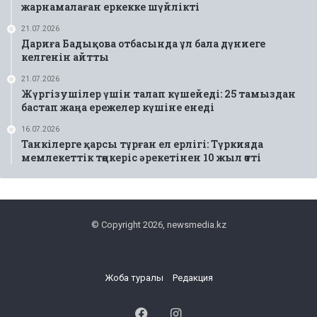
жарнамалаған еркекке шүйлікті
21.07.2026
Дариға Бадықова отбасында ұл бала дүниеге
келгенін айтты
21.07.2026
Жүргізушілер үшін талап күшейеді: 25 тамыздан
бастап жаңа ережелер күшіне енеді
16.07.2026
Танкілерге қарсы тұрған ел ерлігі: Түркияда
мемлекеттік төңкеріс әрекетінен 10 жыл өтті
© Copyright 2026, newsmedia.kz
Жоба туралы
Редакция
Facebook
Instagram