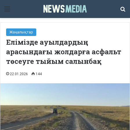
Мәзір
Із
Жаңалықтар
Елімізде ауылдардың
арасындағы жолдарға асфальт
төсеуге тыйым салынбақ
22.01.2026
144