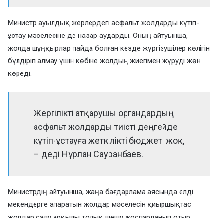
Министр ауылдық жерлердегі асфальт жолдарды күтіп-
ұстау мәселесіне де назар аударды. Оның айтуынша,
жолда шұңқырлар пайда болған кезде жүргізушілер көлігін
бүлдіріп алмау үшін көбіне жолдың жиегімен жүруді жөн
көреді.
Жергілікті атқарушы органдардың
асфальт жолдарды тиісті деңгейде
күтіп-ұстауға жеткілікті бюджеті жоқ,
– деді Нұрлан Сауранбаев.
Министрдің айтуынша, жаңа бағдарлама аясында елді
мекендерге апаратын жолдар мәселесін қиыршықтас
жолдар салу арқылы толық шешу жоспарланып отыр.