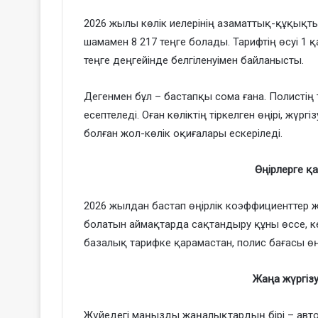
2026 жылы көлік иелерінің азаматтық-құқықты
шамамен 8 217 теңге болады. Тарифтің өсуі 1 қ
теңге деңгейінде белгіленуімен байланысты.
Дегенмен бұл – бастапқы сома ғана. Полистің 
есептеледі. Оған көліктің тіркелген өңірі, жүрг
болған жол-көлік оқиғалары ескеріледі.
Өңірлерге 
2026 жылдан бастап өңірлік коэффициенттер ж
болатын аймақтарда сақтандыру құны өссе, ке
базалық тарифке қарамастан, полис бағасы өң
Жаңа жүргізу
Жүйедегі маңызды жаңалықтардың бірі – авто