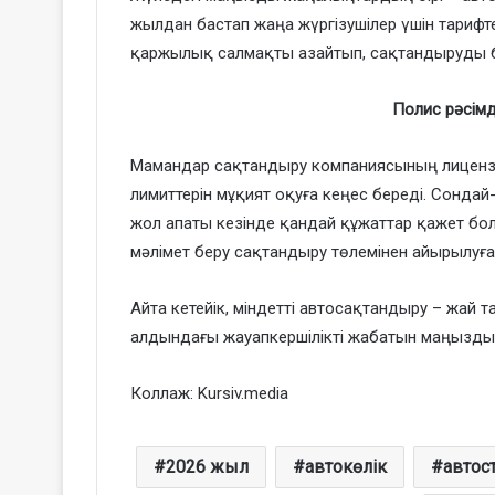
жылдан бастап жаңа жүргізушілер үшін тарифте
қаржылық салмақты азайтып, сақтандыруды ба
Полис рәсімд
Мамандар сақтандыру компаниясының лицензи
лимиттерін мұқият оқуға кеңес береді. Сондай
жол апаты кезінде қандай құжаттар қажет бол
мәлімет беру сақтандыру төлемінен айырылуға 
Айта кетейік, міндетті автосақтандыру – жай т
алдындағы жауапкершілікті жабатын маңызды
Коллаж: Kursiv.media
2026 жыл
автокөлік
автос