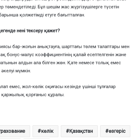
р төмендетіледі. Бұл шешім жас жүргізушілерге түсетін
рынша қолжетімді етуге бағытталған.
егенде нені тексеру қажет?
ясы бар-жоғын анықтауға, шарттағы төлем талаптары мен
-ақ бонус-малус коэффициентінің қалай есептелгенін және
атынын алдын ала білген жөн. Қате немесе толық емес
әкелуі мүмкін.
алап емес, жол-көлік оқиғасы кезінде үшінші тұлғалар
 қаржылық қорғаныс құралы.
трахование
көлік
Қазақстан
өзгеріс