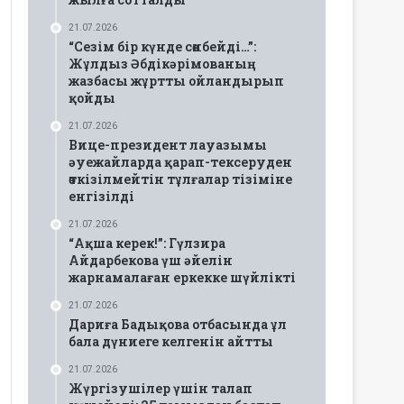
21.07.2026
“Сезім бір күнде сөнбейді…”:
Жұлдыз Әбдікәрімованың
жазбасы жұртты ойландырып
қойды
21.07.2026
Вице-президент лауазымы
әуежайларда қарап-тексеруден
өткізілмейтін тұлғалар тізіміне
енгізілді
21.07.2026
“Ақша керек!”: Гүлзира
Айдарбекова үш әйелін
жарнамалаған еркекке шүйлікті
21.07.2026
Дариға Бадықова отбасында ұл
бала дүниеге келгенін айтты
21.07.2026
Жүргізушілер үшін талап