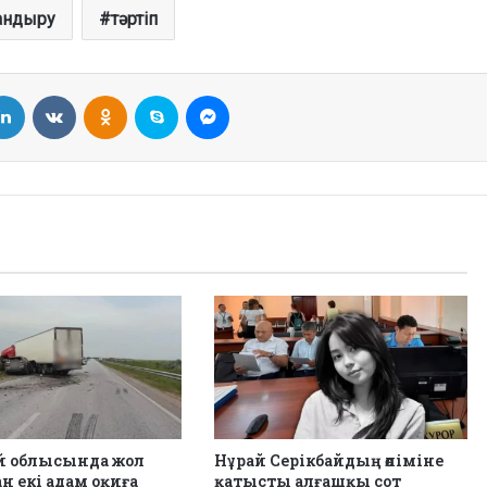
андыру
тәртіп
LinkedIn
VKontakte
Odnoklassniki
Skype
Messenger
й облысында жол
Нұрай Серікбайдың өліміне
н екі адам оқиға
қатысты алғашқы сот