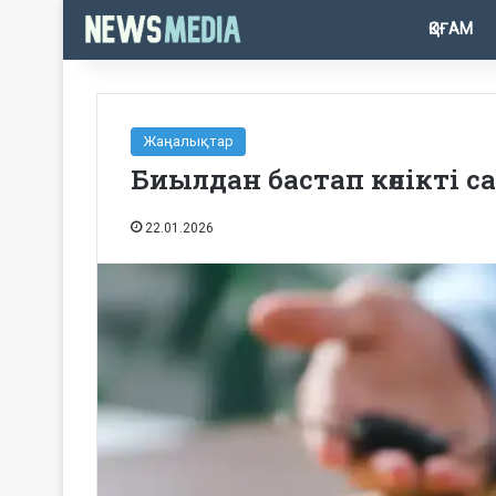
ҚОҒАМ
Жаңалықтар
Биылдан бастап көлікті са
22.01.2026