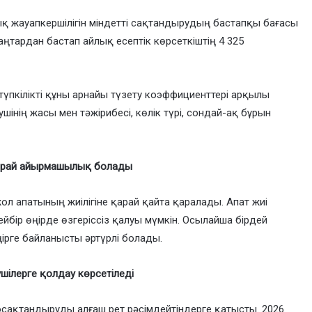
қ жауапкершілігін міндетті сақтандырудың бастапқы бағасы
аңтардан бастап айлық есептік көрсеткіштің 4 325
түпкілікті құны арнайы түзету коэффициенттері арқылы
ізушінің жасы мен тәжірибесі, көлік түрі, сондай-ақ бұрын
қарай айырмашылық болады
ол апатының жиілігіне қарай қайта қаралады. Апат жиі
йбір өңірде өзгеріссіз қалуы мүмкін. Осылайша бірдей
ірге байланысты әртүрлі болады.
шілерге қолдау көрсетіледі
сақтандыруды алғаш рет рәсімдейтіндерге қатысты. 2026