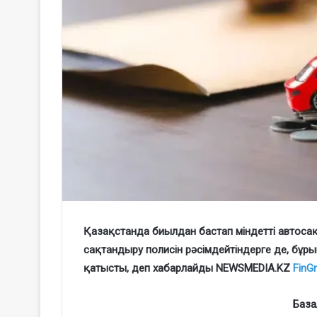
Қазақстанда биылдан бастап міндетті автосақт
сақтандыру полисін рәсімдейтіндерге де, бұрын
қатысты, деп хабарлайды NEWSMEDIA.KZ
FinG
База