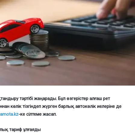
андыру тәртібі жаңарады. Бұл өзгерістер алғаш рет
нан көлік тізгіндеп жүрген барлық автокөлік иелеріне де
ramota.kz
-ке сілтеме жасап.
лық тариф ұлғаяды