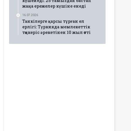
күшейеді: 25 тамыздан бастап
жаңа ережелер күшіне енеді
16.07.2026
Танкілерге қарсы тұрған ел
ерлігі: Түркияда мемлекеттік
төңкеріс әрекетінен 10 жыл өтті