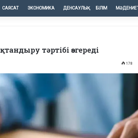
САЯСАТ
ЭКОНОМИКА
ДЕНСАУЛЫҚ
БІЛІМ
МӘДЕНИЕ
қтандыру тәртібі өзгереді
178