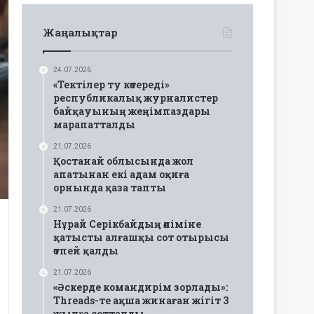
Жаңалықтар
24.07.2026
«Тектілер ту көтереді»
республикалық журналистер
байқауының жеңімпаздары
марапатталды
21.07.2026
Қостанай облысында жол
апатынан екі адам оқиға
орнында қаза тапты
21.07.2026
Нұрай Серікбайдың өліміне
қатысты алғашқы сот отырысы
өтпей қалды
21.07.2026
«Әскерде командирім зорлады»:
Threads-те ақша жинаған жігіт 3
жылға сотталды