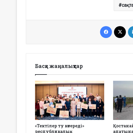
сақт
Facebook
X
Басқа жаңалықтар
«Тектілер ту көтереді»
Қостана
республикалық
апатына