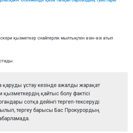
арласқан»: Өскеменде қаза тапқан сарбаздың туыстары
әскери қызметкер снайперлік мылтықпен өзін-өзі атып
стады.
 қаруды ұстау кезінде ажалды жарақат
и қызметкердің қайтыс болу фактісі
ргандары сотқа дейінгі тергеп-тексеруді
рылып, тергеу барысы Бас Прокурордың
абарламада.