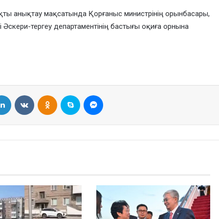
қты анықтау мақсатында Қорғаныс министрінің орынбасары,
гі Әскери-тергеу департаментінің бастығы оқиға орнына
LinkedIn
VKontakte
Odnoklassniki
Skype
Messenger