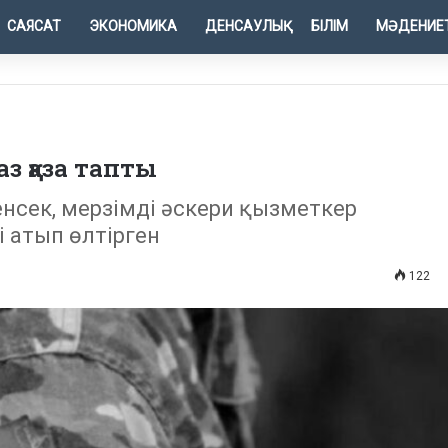
САЯСАТ
ЭКОНОМИКА
ДЕНСАУЛЫҚ
БІЛІМ
МӘДЕНИЕ
 қаза тапты
енсек, мерзімді әскери қызметкер
і атып өлтірген
122