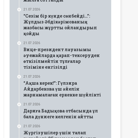
21.07.2026
“Сезім бір күнде сөнбейді…”:
Жұлдыз Әбдікәрімованың
жазбасы жұртты ойландырып
қойды
21.07.2026
Вице-президент лауазымы
әуежайларда қарап-тексеруден
өткізілмейтін тұлғалар
тізіміне енгізілді
21.07.2026
“Ақша керек!”: Гүлзира
Айдарбекова үш әйелін
жарнамалаған еркекке шүйлікті
21.07.2026
Дариға Бадықова отбасында ұл
бала дүниеге келгенін айтты
21.07.2026
Жүргізушілер үшін талап