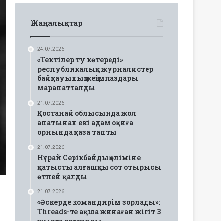
Жаңалықтар
24.07.2026
«Тектілер ту көтереді»
республикалық журналистер
байқауының жеңімпаздары
марапатталды
21.07.2026
Қостанай облысында жол
апатынан екі адам оқиға
орнында қаза тапты
21.07.2026
Нұрай Серікбайдың өліміне
қатысты алғашқы сот отырысы
өтпей қалды
21.07.2026
«Әскерде командирім зорлады»:
Threads-те ақша жинаған жігіт 3
жылға сотталды