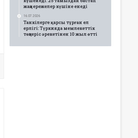
күшейеді: 25 тамыздан бастап
жаңа ережелер күшіне енеді
16.07.2026
Танкілерге қарсы тұрған ел
ерлігі: Түркияда мемлекеттік
төңкеріс әрекетінен 10 жыл өтті