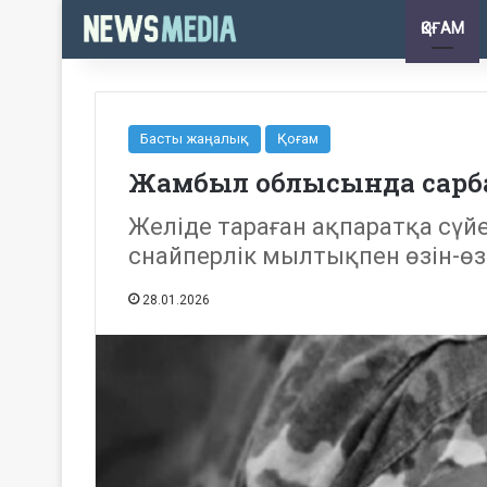
ҚОҒАМ
Басты жаңалық
Қоғам
Жамбыл облысында сарбаз
Желіде тараған ақпаратқа сүй
снайперлік мылтықпен өзін-өз
28.01.2026