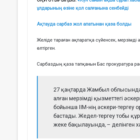
ОҚИ ОТЫРЫҢЫЗ:
«Күн сайын ақша сұрап хаб
ұлдарының өзіне қол салғанына сенбейді
Ақтауда сарбаз жол апатынан қаза болды
Желіде тараған ақпаратқа сүйенсек, мерзімді 
өлтірген.
Сарбаздың қаза тапқанын Бас прокуратура ра
27 қаңтарда Жамбыл облысында
алған мерзімді қызметтегі әскер
бойынша ІІМ-нің әскери-тергеу о
бастады. Жедел-тергеу тобы құ
жеке бақылауында, – делінген х