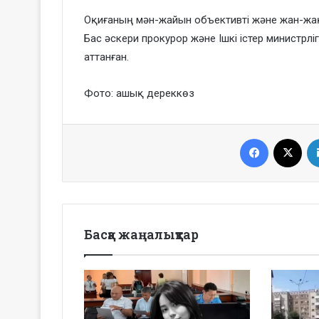
Оқиғаның мән-жайын объективті және жан-жа
Бас әскери прокурор және Ішкі істер министрлі
аттанған.
Фото: ашық дереккөз
Facebook
X
Басқа жаңалықтар