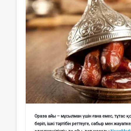
Ораза айы – мұсылман үшін ғана емес, тұтас қ
беріп, ішкі тәртібін реттеуге, сабыр мен жауапк