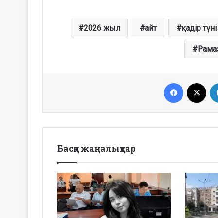
2026 жыл
айт
қадір түні
Рама
Facebook
X
Басқа жаңалықтар