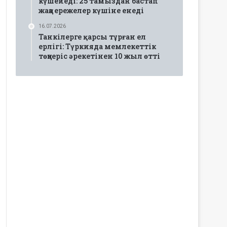
күшейеді: 25 тамыздан бастап
жаңа ережелер күшіне енеді
16.07.2026
Танкілерге қарсы тұрған ел
ерлігі: Түркияда мемлекеттік
төңкеріс әрекетінен 10 жыл өтті