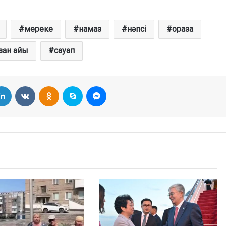
мереке
намаз
нәпсі
ораза
зан айы
сауап
LinkedIn
VKontakte
Odnoklassniki
Skype
Messenger