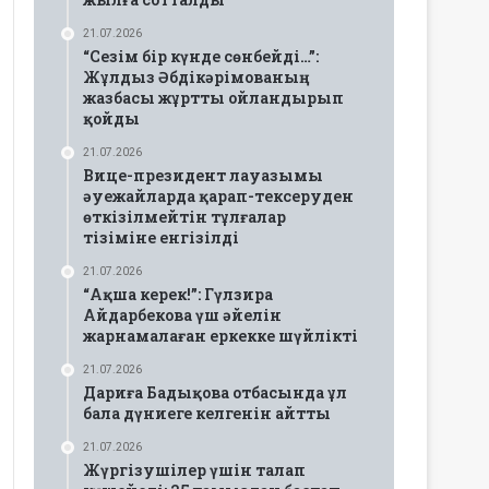
21.07.2026
“Сезім бір күнде сөнбейді…”:
Жұлдыз Әбдікәрімованың
жазбасы жұртты ойландырып
қойды
21.07.2026
Вице-президент лауазымы
әуежайларда қарап-тексеруден
өткізілмейтін тұлғалар
тізіміне енгізілді
21.07.2026
“Ақша керек!”: Гүлзира
Айдарбекова үш әйелін
жарнамалаған еркекке шүйлікті
21.07.2026
Дариға Бадықова отбасында ұл
бала дүниеге келгенін айтты
21.07.2026
Жүргізушілер үшін талап