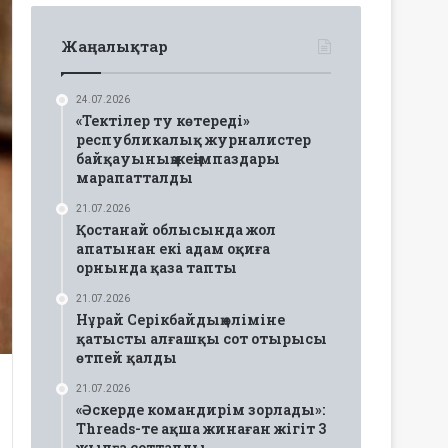
Жаңалықтар
24.07.2026
«Тектілер ту көтереді»
республикалық журналистер
байқауының жеңімпаздары
марапатталды
21.07.2026
Қостанай облысында жол
апатынан екі адам оқиға
орнында қаза тапты
21.07.2026
Нұрай Серікбайдың өліміне
қатысты алғашқы сот отырысы
өтпей қалды
21.07.2026
«Әскерде командирім зорлады»:
Threads-те ақша жинаған жігіт 3
жылға сотталды