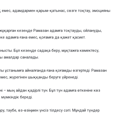
 емес, адамдармен қарым-қатынас, сөзге тоқтау, эмоцияны
е жұқарған кезеңде Рамазан адамға тоқтауды, ойлануды,
ке адамға ғана емес, қоғамға да қажет қасиет.
ысты. Бұл кезеңде садақа беру, мұқтажға көмектесу,
ты амалдар саналады.
ты ұстанымға айналғанда ғана қоғамды өзгертеді. Рамазан
мес, жүрегінен шыққанды беруге үйренеді.
і – мың айдан қадірлі түн. Бұл түн адамға өткеніне көз
 мүмкіндік береді.
ару, тәубе, өз-өзіңмен үнсіз тілдесу сәті. Мұндай түндер