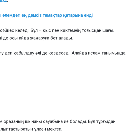
a.kz
.
әлемдегі ең дәмсіз тамақтар қатарына енді
әйкес келеді. Бұл – қыс пен көктемнің тоғысқан шағы.
мі де осы айда жаңаруға бет алады.
лу деп қабылдау әлі де кездеседі. Алайда ислам танымында
дам оразаның шынайы сауабына ие болады. Бұл тұрғыдан
алыптастыратын үлкен мектеп.