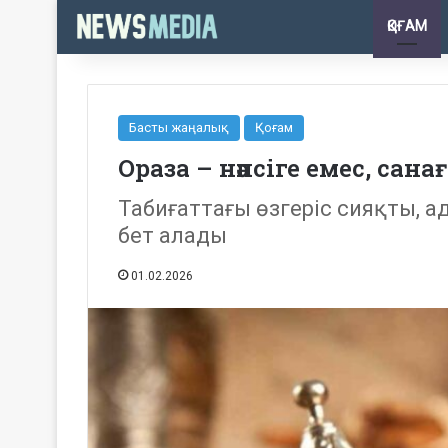
ҚОҒАМ
Басты жаңалық
Қоғам
Ораза – нәпсіге емес, сан
Табиғаттағы өзгеріс сияқты, а
бет алады
01.02.2026