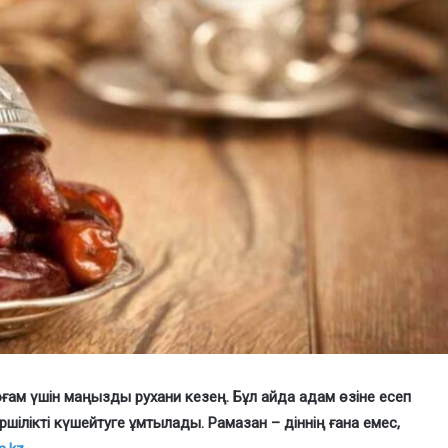
оғам үшін маңызды рухани кезең. Бұл айда адам өзіне есеп
ершілікті күшейтуге ұмтылады. Рамазан – діннің ғана емес,