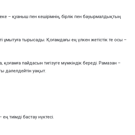
еке – қуаныш пен кешірімнің, бірлік пен бауырмалдықтың
ішті ұмытуға тырысады. Қоғамдағы ең үлкен жетістік те осы –
, қоғамға пайдасын тигізуге мүмкіндік береді. Рамазан –
ы дәлелдейтін уақыт.
ең тиімді бастау нүктесі.