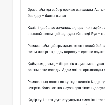
Ораза айында сабыр ерекше сыналады. Аштық
басқару – басты сынақ.
Қазіргі қарбалас заманда, ақпарат көп, жүйк
асықпай шешім қабылдауды үйретеді. Бұл – же
Рамазан айы қайырымдылықпен тікелей байлан
жетім-жесірге қолдау көрсету – ерекше сауап
Қайырымдылық – бір реттік акция емес, тұрақ
осыны еске салады. Адам өзінен артылғанды е
Рамазанның соңғы он күнінде келетін Қадір түн
жүгіртіп, болашағына жауапкершілікпен қарауға
Қадір түні – тек дұға ету уақыты емес, ішкі таз