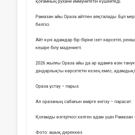
қоғамның рухани иммунитетін күшейтеді.
Рамазан айы Ораза айтпен аяқталады. Бұл мер
белгісі.
Айт күні адамдар бір-біріне ізет көрсетіп, рен
кешіре білу мәдениеті.
2026 жылғы Ораза айы да әр адамға өзін тануға
діндарлықты көрсететін кезең емес, адамдықт
Ораза ұстау – парыз.
Ал оразаның сабағын өмірге енгізу – парасат.
Қоғамды өзгерткісі келген адам үшін Рамазан – 
Фото: ашық дереккөз