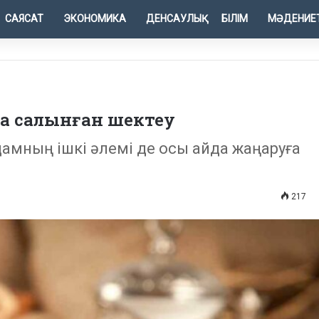
САЯСАТ
ЭКОНОМИКА
ДЕНСАУЛЫҚ
БІЛІМ
МӘДЕНИЕ
аға салынған шектеу
дамның ішкі әлемі де осы айда жаңаруға
217