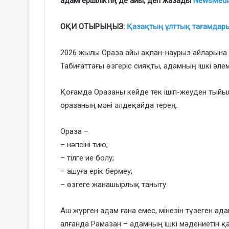
адамгершіліктің де айы, деп жазады
NewsMedi
ОҚИ ОТЫРЫҢЫЗ:
Қазақтың ұлттық тағамдары 
2026 жылы Ораза айы ақпан-наурыз айларына с
Табиғаттағы өзгеріс сияқты, адамның ішкі әле
Қоғамда Оразаны кейде тек ішіп-жеуден тыйы
оразаның мәні әлдеқайда терең.
Ораза –
– нәпсіні тию;
– тілге ие болу;
– ашуға ерік бермеу;
– өзгеге жанашырлық таныту.
Аш жүрген адам ғана емес, мінезін түзеген а
алғанда Рамазан – адамның ішкі мәдениетін қ