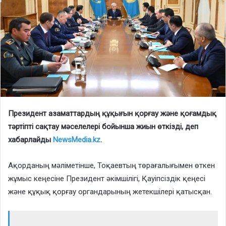
Президент азаматтардың құқығын қорғау және қоғамдық
тәртіпті сақтау мәселелері бойынша жиын өткізді, деп
хабарлайды
NewsMedia.kz
.
Ақорданың мәліметінше, Тоқаевтың төрағалығымен өткен
жұмыс кеңесіне Президент әкімшілігі, Қауіпсіздік қеңесі
және құқық қорғау органдарының жетекшілері қатысқан.