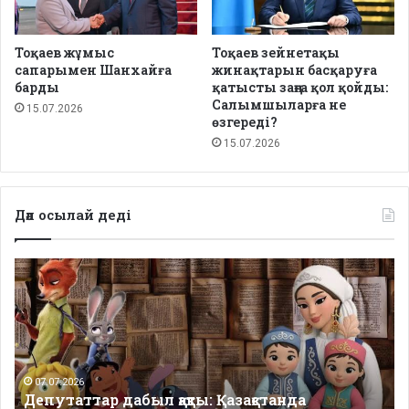
Тоқаев жұмыс
Тоқаев зейнетақы
сапарымен Шанхайға
жинақтарын басқаруға
барды
қатысты заңға қол қойды:
Салымшыларға не
15.07.2026
өзгереді?
15.07.2026
Дәл осылай деді
Депутаттар
дабыл
қақты:
Қазақстанда
балаларға
арналған
сапалы
07.07.2026
Депутаттар дабыл қақты: Қазақстанда
қазақша