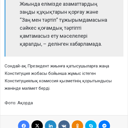
Жиында елімізде азаматтардың
заңды құқықтарын қорғау және
“Заң мен тәртіп” тұжырымдамасына
сәйкес қоғамдық тәртіпті
қамтамасыз ету мәселелері
қаралды, – делінген хабарламада.
Сондай-ақ Президент жиынға қатысушыларға жаңа
Конституция жобасы бойынша жұмыс істеген
Конституциялық комиссия қызметінің қорытындысы
жөнінде мәлімет берді.
Фото: Ақорда
Facebook
X
LinkedIn
VKontakte
Odnoklassniki
Skype
Messenge