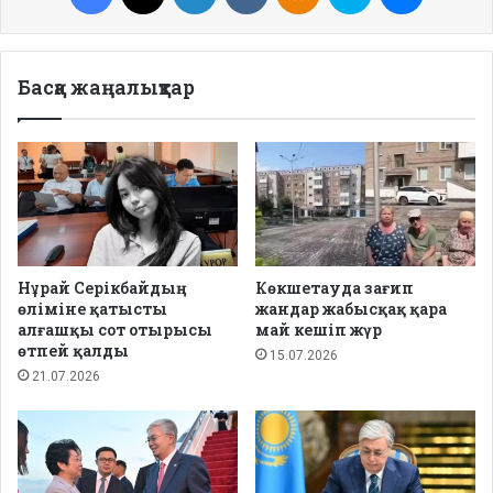
Басқа жаңалықтар
Нұрай Серікбайдың
Көкшетауда зағип
өліміне қатысты
жандар жабысқақ қара
алғашқы сот отырысы
май кешіп жүр
өтпей қалды
15.07.2026
21.07.2026