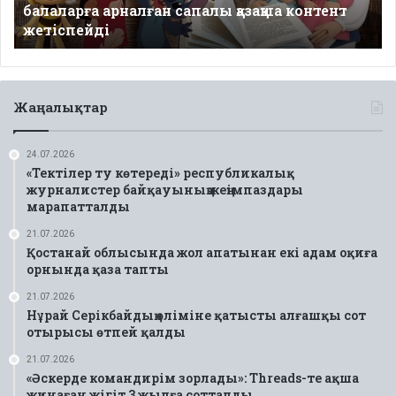
балаларға арналған сапалы қазақша контент
контент
жетіспейді
жетіспейді
Жаңалықтар
24.07.2026
«Тектілер ту көтереді» республикалық
журналистер байқауының жеңімпаздары
марапатталды
21.07.2026
Қостанай облысында жол апатынан екі адам оқиға
орнында қаза тапты
21.07.2026
Нұрай Серікбайдың өліміне қатысты алғашқы сот
отырысы өтпей қалды
21.07.2026
«Әскерде командирім зорлады»: Threads-те ақша
жинаған жігіт 3 жылға сотталды