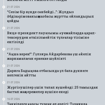
21.07.2026
“Сезім бір күнде сөнбейді…”: Жұлдыз
Әбдікәрімованың жазбасы жұртты ойландырып
қойды
21.07.2026
Вице-президент лауазымы әуежайларда қарап-
тексеруден өткізілмейтін тұлғалар тізіміне
енгізілді
21.07.2026
“Ақша керек!”: Гүлзира Айдарбекова үш әйелін
жарнамалаған еркекке шүйлікті
21.07.2026
Дариға Бадықова отбасында ұл бала дүниеге
келгенін айтты
21.07.2026
Жүргізушілер үшін талап күшейеді: 25 тамыздан
бастап жаңа ережелер күшіне енеді
16.07.2026
Танкілерге қарсы тұрған ел ерлігі: Түркияда