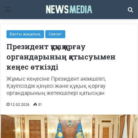
Мәзір
Із
Басты жаңалық
Саясат
Президент құқық қорғау
органдарының қатысуымен
кеңес өткізді
Жұмыс кеңесіне Президент әкімшілігі,
Қауіпсіздік қеңесі және құқық қорғау
органдарының жетекшілері қатысқан
12.02.2026
31