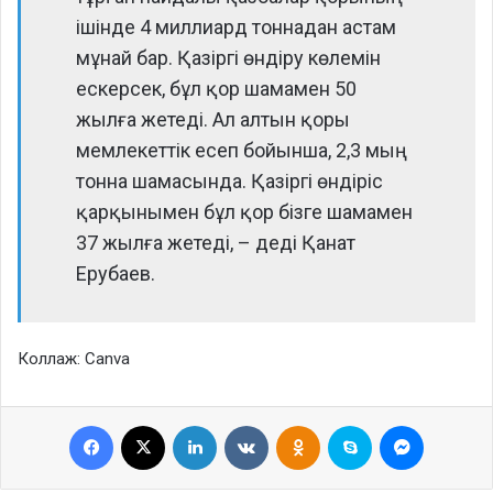
ішінде 4 миллиард тоннадан астам
мұнай бар. Қазіргі өндіру көлемін
ескерсек, бұл қор шамамен 50
жылға жетеді. Ал алтын қоры
мемлекеттік есеп бойынша, 2,3 мың
тонна шамасында. Қазіргі өндіріс
қарқынымен бұл қор бізге шамамен
37 жылға жетеді, – деді Қанат
Ерубаев.
Коллаж: Canva
Facebook
X
LinkedIn
VKontakte
Odnoklassniki
Skype
Messenge