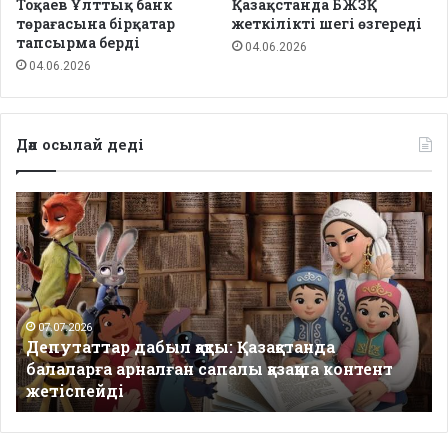
Тоқаев Ұлттық банк
Қазақстанда БЖЗҚ
төрағасына бірқатар
жеткілікті шегі өзгереді
тапсырма берді
04.06.2026
04.06.2026
Дәл осылай деді
Депутаттар
дабыл
қақты:
Қазақстанда
балаларға
арналған
сапалы
07.07.2026
Депутаттар дабыл қақты: Қазақстанда
қазақша
балаларға арналған сапалы қазақша контент
контент
жетіспейді
жетіспейді