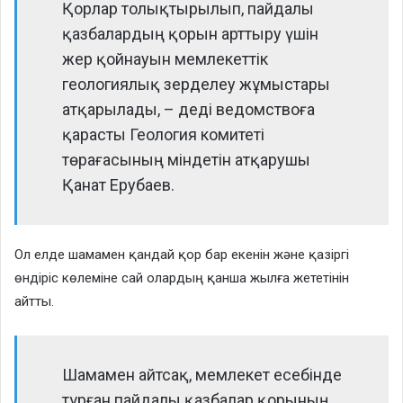
Қорлар толықтырылып, пайдалы
қазбалардың қорын арттыру үшін
жер қойнауын мемлекеттік
геологиялық зерделеу жұмыстары
атқарылады, – деді ведомствоға
қарасты Геология комитеті
төрағасының міндетін атқарушы
Қанат Ерубаев.
Ол елде шамамен қандай қор бар екенін және қазіргі
өндіріс көлеміне сай олардың қанша жылға жететінін
айтты.
Шамамен айтсақ, мемлекет есебінде
тұрған пайдалы қазбалар қорының