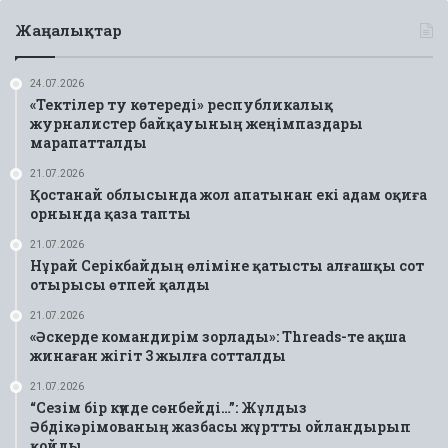
Жаңалықтар
24.07.2026
«Тектілер ту көтереді» республикалық
журналистер байқауының жеңімпаздары
марапатталды
21.07.2026
Қостанай облысында жол апатынан екі адам оқиға
орнында қаза тапты
21.07.2026
Нұрай Серікбайдың өліміне қатысты алғашқы сот
отырысы өтпей қалды
21.07.2026
«Әскерде командирім зорлады»: Threads-те ақша
жинаған жігіт 3 жылға сотталды
21.07.2026
“Сезім бір күнде сөнбейді…”: Жұлдыз
Әбдікәрімованың жазбасы жұртты ойландырып
қойды