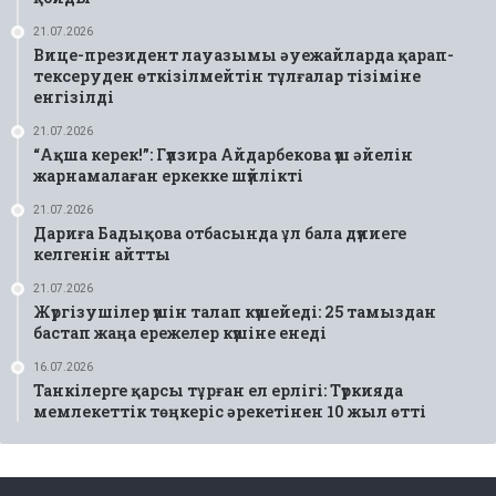
21.07.2026
Вице-президент лауазымы әуежайларда қарап-
тексеруден өткізілмейтін тұлғалар тізіміне
енгізілді
21.07.2026
“Ақша керек!”: Гүлзира Айдарбекова үш әйелін
жарнамалаған еркекке шүйлікті
21.07.2026
Дариға Бадықова отбасында ұл бала дүниеге
келгенін айтты
21.07.2026
Жүргізушілер үшін талап күшейеді: 25 тамыздан
бастап жаңа ережелер күшіне енеді
16.07.2026
Танкілерге қарсы тұрған ел ерлігі: Түркияда
мемлекеттік төңкеріс әрекетінен 10 жыл өтті