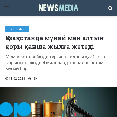
Мәзір
Із
Экономика
Қазақстанда мұнай мен алтын
қоры қанша жылға жетеді
Мемлекет есебінде тұрған пайдалы қазбалар
қорының ішінде 4 миллиард тоннадан астам
мұнай бар
13.02.2026
134