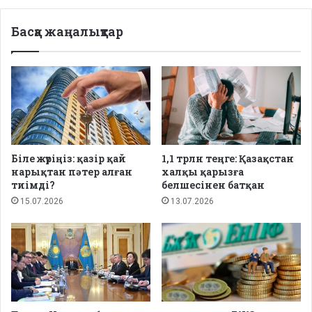
Басқа жаңалықтар
Біле жүріңіз: қазір қай
1,1 трлн теңге: Қазақстан
нарықтан пәтер алған
халқы қарызға
тиімді?
белшесінен батқан
15.07.2026
13.07.2026