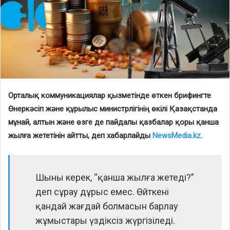
Орталық коммуникациялар қызметінде өткен брифингте
Өнеркәсіп және құрылыс министрлігінің өкілі Қазақстанда
мұнай, алтын және өзге де пайдалы қазбалар қоры қанша
жылға жететінін айтты, деп хабарлайды
NewsMedia.kz
.
Шыны керек, “қанша жылға жетеді?”
деп сұрау дұрыс емес. Өйткені
қандай жағдай болмасын барлау
жұмыстары үздіксіз жүргізіледі.