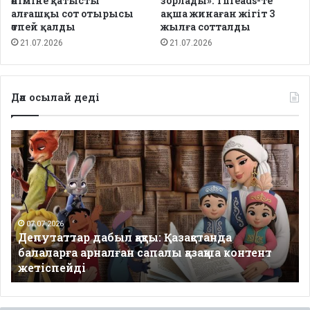
өліміне қатысты
зорлады»: Threads-те
алғашқы сот отырысы
ақша жинаған жігіт 3
өтпей қалды
жылға сотталды
21.07.2026
21.07.2026
Дәл осылай деді
Депутаттар
дабыл
қақты:
Қазақстанда
балаларға
арналған
сапалы
07.07.2026
Депутаттар дабыл қақты: Қазақстанда
қазақша
балаларға арналған сапалы қазақша контент
контент
жетіспейді
жетіспейді