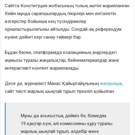
Сайтта Конституция жобасының толық мәтіні жарияланған.
Кейін мұнда сарапшылардың пікірлері мен енгізілетін
өзгерістер бойынша кең түсіндірмелер
орналастырылатыны айтылды. Сондай-ақ референдум
күніне дейінгі кері санау таймері бар.
Бұдан бөлек, платформада коалицияның өңірлердегі
жұмысы туралы жаңалықтар, бейнематериалдар және
интерактивті контент жарияланады.
Десе де, журналист Манас Қайыртайұлының
жазуынша
,
сайт тиісті жарлық шықпай тұрып тіркеліп қойылған.
Мұны да асығыстық дейміз бе, білмедім.
19 қаңтар күні, әлі комиссияны құру туралы
жарлық шықпай тұрып, әлдебір жеке