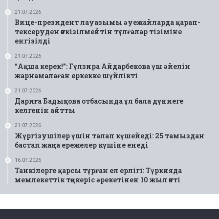
21.07.2026
Вице-президент лауазымы әуежайларда қарап-
тексеруден өткізілмейтін тұлғалар тізіміне
енгізілді
21.07.2026
“Ақша керек!”: Гүлзира Айдарбекова үш әйелін
жарнамалаған еркекке шүйлікті
21.07.2026
Дариға Бадықова отбасында ұл бала дүниеге
келгенін айтты
21.07.2026
Жүргізушілер үшін талап күшейеді: 25 тамыздан
бастап жаңа ережелер күшіне енеді
16.07.2026
Танкілерге қарсы тұрған ел ерлігі: Түркияда
мемлекеттік төңкеріс әрекетінен 10 жыл өтті