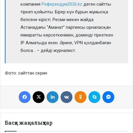
компания
Референдум2026.kz
деген сайтты
тіркеп қойыпты. Бірер күн бұрын жұмысқа
белсене кірісті. Ресми мекен жайда
Астанадағы “Аманат” партиясы орналасқан
ғимаратты көрсеткенімен, доменді тіркеткен
IP Алматыда екен. Әрине, VPN қолданбаған
болса… – дейді журналист.
Фото: сайттан скрин
Facebook
X
LinkedIn
VKontakte
Odnoklassniki
Skype
Messenge
Басқа жаңалықтар