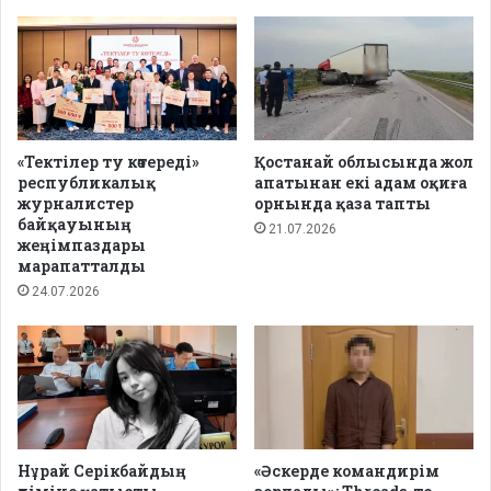
«Тектілер ту көтереді»
Қостанай облысында жол
республикалық
апатынан екі адам оқиға
журналистер
орнында қаза тапты
байқауының
21.07.2026
жеңімпаздары
марапатталды
24.07.2026
Нұрай Серікбайдың
«Әскерде командирім