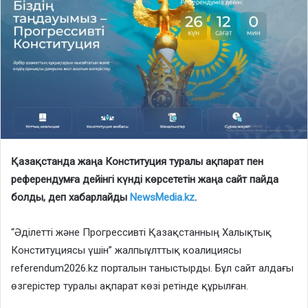
Қазақстанда жаңа Конституция туралы ақпарат пен
референдумға дейінгі күнді көрсететін жаңа сайт пайда
болды, деп хабарлайды
NewsMedia.kz
.
“Әділетті және Прогрессивті Қазақстанның Халықтық
Конституциясы үшін” жалпыұлттық коалициясы
referendum2026.kz порталын таныстырды. Бұл сайт алдағы
өзгерістер туралы ақпарат көзі ретінде құрылған.