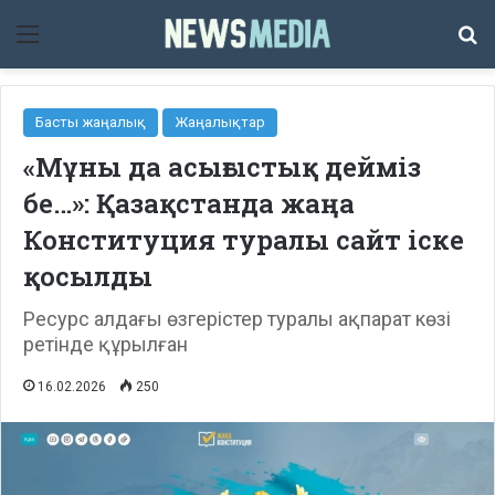
Мәзір
Із
Басты жаңалық
Жаңалықтар
«Мұны да асығыстық дейміз
бе…»: Қазақстанда жаңа
Конституция туралы сайт іске
қосылды
Ресурс алдағы өзгерістер туралы ақпарат көзі
ретінде құрылған
16.02.2026
250