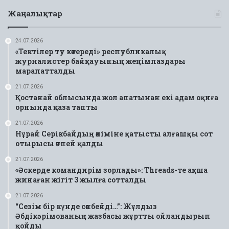
Жаңалықтар
24.07.2026
«Тектілер ту көтереді» республикалық
журналистер байқауының жеңімпаздары
марапатталды
21.07.2026
Қостанай облысында жол апатынан екі адам оқиға
орнында қаза тапты
21.07.2026
Нұрай Серікбайдың өліміне қатысты алғашқы сот
отырысы өтпей қалды
21.07.2026
«Әскерде командирім зорлады»: Threads-те ақша
жинаған жігіт 3 жылға сотталды
21.07.2026
“Сезім бір күнде сөнбейді…”: Жұлдыз
Әбдікәрімованың жазбасы жұртты ойландырып
қойды