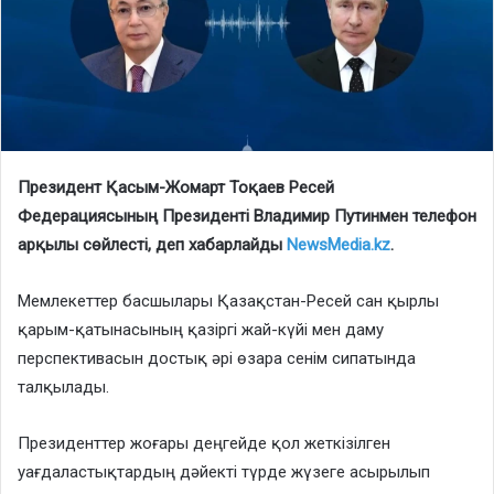
Президент Қасым-Жомарт Тоқаев Ресей
Федерациясының Президенті Владимир Путинмен телефон
арқылы сөйлесті, деп хабарлайды
NewsMedia.kz
.
Мемлекеттер басшылары Қазақстан-Ресей сан қырлы
қарым-қатынасының қазіргі жай-күйі мен даму
перспективасын достық әрі өзара сенім сипатында
талқылады.
Президенттер жоғары деңгейде қол жеткізілген
уағдаластықтардың дәйекті түрде жүзеге асырылып