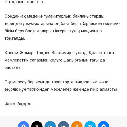
жатқанын атап өтті.
Сондай-ақ мәдени-гуманитарлық байланыстарды
тереңдету жұмыстарына оң баға беріп, бірлескен ғылыми-
білім беру бастамаларын ілгерілетудің маңызына
тоқталды.
Қасым-Жомарт Тоқаев Владимир Путинді Қазақстанға
мемлекеттік сапармен келуге шақырғанын тағы да
растады.
Әңгімелесу барысында тараптар халықаралық және
өңірлік күн тәртібіндегі мәселелер жөнінде пікір алмасты.
Фото: Ақорда
Facebook
X
LinkedIn
VKontakte
Odnoklassniki
Skype
Messenge