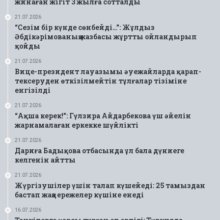
жинаған жігіт 3 жылға сотталды
21.07.2026
“Сезім бір күнде сөнбейді…”: Жұлдыз
Әбдікәрімованың жазбасы жұртты ойландырып
қойды
21.07.2026
Вице-президент лауазымы әуежайларда қарап-
тексеруден өткізілмейтін тұлғалар тізіміне
енгізілді
21.07.2026
“Ақша керек!”: Гүлзира Айдарбекова үш әйелін
жарнамалаған еркекке шүйлікті
21.07.2026
Дариға Бадықова отбасында ұл бала дүниеге
келгенін айтты
21.07.2026
Жүргізушілер үшін талап күшейеді: 25 тамыздан
бастап жаңа ережелер күшіне енеді
16.07.2026