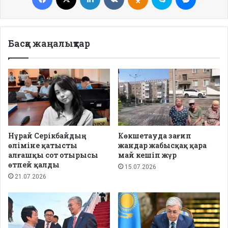
Басқа жаңалықтар
Нұрай Серікбайдың
Көкшетауда зағип
өліміне қатысты
жандар жабысқақ қара
алғашқы сот отырысы
май кешіп жүр
өтпей қалды
15.07.2026
21.07.2026