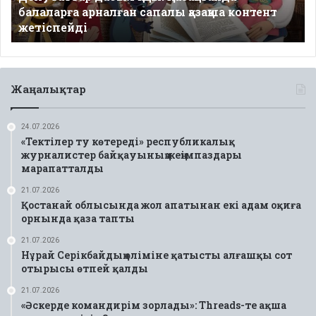
балаларға арналған сапалы қазақша контент
контент
жетіспейді
жетіспейді
Жаңалықтар
24.07.2026
«Тектілер ту көтереді» республикалық
журналистер байқауының жеңімпаздары
марапатталды
21.07.2026
Қостанай облысында жол апатынан екі адам оқиға
орнында қаза тапты
21.07.2026
Нұрай Серікбайдың өліміне қатысты алғашқы сот
отырысы өтпей қалды
21.07.2026
«Әскерде командирім зорлады»: Threads-те ақша