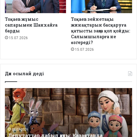
Тоқаев жұмыс
Тоқаев зейнетақы
сапарымен Шанхайға
жинақтарын басқаруға
барды
қатысты заңға қол қойды:
Салымшыларға не
15.07.2026
өзгереді?
15.07.2026
Дәл осылай деді
Депутаттар
дабыл
қақты:
Қазақстанда
балаларға
арналған
сапалы
07.07.2026
Депутаттар дабыл қақты: Қазақстанда
қазақша