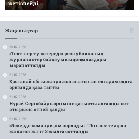
жетіспейді
жетіспейді
Жаңалықтар
24.07.2026
«Тектілер ту көтереді» республикалық
журналистер байқауының жеңімпаздары
марапатталды
21.07.2026
Қостанай облысында жол апатынан екі адам оқиға
орнында қаза тапты
21.07.2026
Нұрай Серікбайдың өліміне қатысты алғашқы сот
отырысы өтпей қалды
21.07.2026
«Әскерде командирім зорлады»: Threads-те ақша
жинаған жігіт 3 жылға сотталды