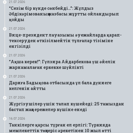
21.07.2026
“Сезім бір күнде сөнбейді…”: Жұлдыз
Әбдікәрімованың жазбасы жұртты ойландырып
қойды
21.07.2026
Вице-президент лауазымы әуежайларда қарап-
тексеруден өткізілмейтін тұлғалар тізіміне
енгізілді
21.07.2026
“Ақша керек!”: Гүлзира Айдарбекова үш әйелін
жарнамалаған еркекке шүйлікті
21.07.2026
Дариға Бадықова отбасында ұл бала дүниеге
келгенін айтты
21.07.2026
Жүргізушілер үшін талап күшейеді: 25 тамыздан
бастап жаңа ережелер күшіне енеді
16.07.2026
Танкілерге қарсы тұрған ел ерлігі: Түркияда
мемлекеттік төңкеріс әрекетінен 10 жыл өтті