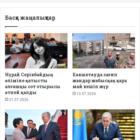
Басқа жаңалықтар
Нұрай Серікбайдың
Көкшетауда зағип
өліміне қатысты
жандар жабысқақ қара
алғашқы сот отырысы
май кешіп жүр
өтпей қалды
15.07.2026
21.07.2026