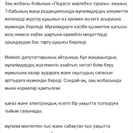
Заң жобасы бойынша «Педагог мәртебесі туралы» заңның
7‑бабының жаңа редакциясында мұғалімдердің әлеуметтік
желілерді жүргізу құқығын өз еркімен жүзеге асыруына
мүмкіндік беріледі. Мұғалімдерге кәсіби қызметіне қатысы
жоқ немесе еңбек шартына кірмейтін міндеттерді
орындаудан бас тарту құқығы беріледі.
Мәжіліс депутаттарының айтуынша, бұл жаңашылдық
мұғалімдердің жүктемесін азайтып, негізгі білім беру
жұмысына назар аударуға және оқытудың сапасын
арттыруға мүмкіндік береді. Сондай-ақ, заң жобасында
мына нормалар қамтылған:
қағаз және электрондық есепті бір уақытта толтыруға
тыйым салынады;
мұғалім мектептен тыс және сабақтан тыс уақытта