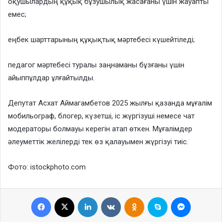
оқушылардың құқық бұзушылық жасағаны үшін жауапты
емес;
еңбек шарттарының құқықтық мәртебесі күшейтіледі;
педагог мәртебесі туралы заңнаманы бұзғаны үшін
айыппұлдар ұлғайтылды.
Депутат Асхат Аймагамбетов 2025 жылғы қазанда мұғалім
мобильограф, блогер, күзетші, іс жүргізуші немесе чат
модераторы болмауы керегін атап өткен. Мұғалімдер
әлеуметтік желілерді тек өз қалауымен жүргізуі тиіс.
Фото: istockphoto.com
Facebook
X
LinkedIn
VKontakte
Odnoklassniki
Skype
Messenge