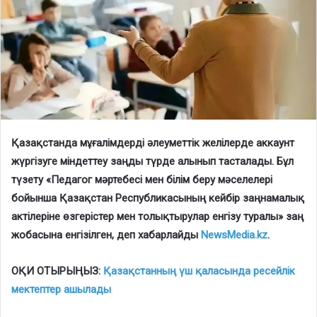
Қазақстанда мұғалімдерді әлеуметтік желілерде аккаунт
жүргізуге міндеттеу заңды түрде алынып тасталады. Бұл
түзету «Педагог мәртебесі мен білім беру мәселелері
бойынша Қазақстан Республикасының кейбір заңнамалық
актілеріне өзгерістер мен толықтырулар енгізу туралы» заң
жобасына енгізілген, деп хабарлайды
NewsMedia.kz
.
ОҚИ ОТЫРЫҢЫЗ:
Қазақстанның үш қаласында ресейлік
мектептер ашылады