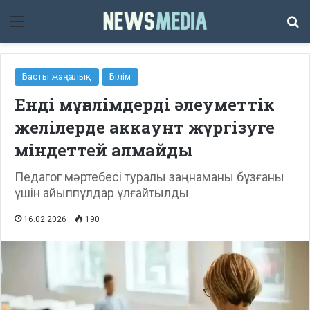
Мәзір
Із
Басты жаңалық
Білім
Енді мұғалімдерді әлеуметтік
желілерде аккаунт жүргізуге
міндеттей алмайды
Педагог мәртебесі туралы заңнаманы бұзғаны
үшін айыппұлдар ұлғайтылды
16.02.2026
190