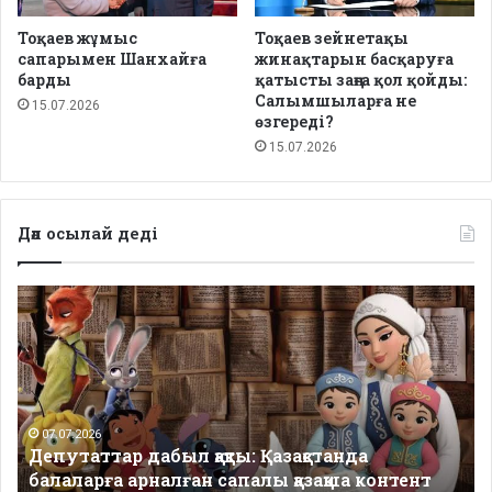
Тоқаев жұмыс
Тоқаев зейнетақы
сапарымен Шанхайға
жинақтарын басқаруға
барды
қатысты заңға қол қойды:
Салымшыларға не
15.07.2026
өзгереді?
15.07.2026
Дәл осылай деді
Депутаттар
дабыл
қақты:
Қазақстанда
балаларға
арналған
сапалы
07.07.2026
Депутаттар дабыл қақты: Қазақстанда
қазақша
балаларға арналған сапалы қазақша контент
контент