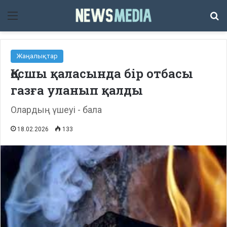
Мәзір
Із
Жаңалықтар
Қосшы қаласында бір отбасы
газға уланып қалды
Олардың үшеуі - бала
18.02.2026
133