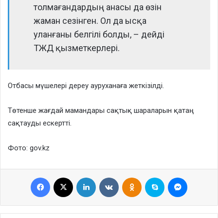
толмағандардың анасы да өзін
жаман сезінген. Ол да ысқа
уланғаны белгілі болды, – дейді
ТЖД қызметкерлері.
Отбасы мүшелері дереу ауруханаға жеткізілді.
Төтенше жағдай мамандары сақтық шараларын қатаң
сақтауды ескертті.
Фото: gov.kz
Facebook
X
LinkedIn
VKontakte
Odnoklassniki
Skype
Messenge