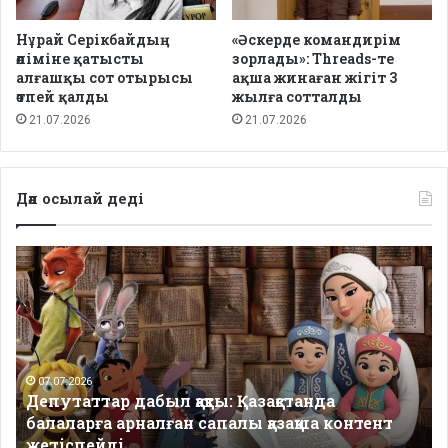
Нұрай Серікбайдың
«Әскерде командирім
өліміне қатысты
зорлады»: Threads-те
алғашқы сот отырысы
ақша жинаған жігіт 3
өтпей қалды
жылға сотталды
21.07.2026
21.07.2026
Дәл осылай деді
Депутаттар
дабыл
қақты:
Қазақстанда
балаларға
арналған
сапалы
07.07.2026
Депутаттар дабыл қақты: Қазақстанда
қазақша
балаларға арналған сапалы қазақша контент
контент
жетіспейді
жетіспейді