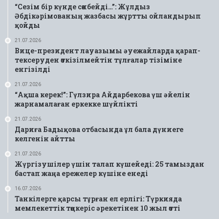
“Сезім бір күнде сөнбейді…”: Жұлдыз
Әбдікәрімованың жазбасы жұртты ойландырып
қойды
21.07.2026
Вице-президент лауазымы әуежайларда қарап-
тексеруден өткізілмейтін тұлғалар тізіміне
енгізілді
21.07.2026
“Ақша керек!”: Гүлзира Айдарбекова үш әйелін
жарнамалаған еркекке шүйлікті
21.07.2026
Дариға Бадықова отбасында ұл бала дүниеге
келгенін айтты
21.07.2026
Жүргізушілер үшін талап күшейеді: 25 тамыздан
бастап жаңа ережелер күшіне енеді
16.07.2026
Танкілерге қарсы тұрған ел ерлігі: Түркияда
мемлекеттік төңкеріс әрекетінен 10 жыл өтті