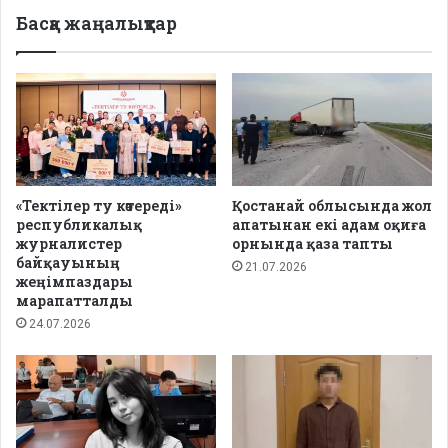
Басқа жаңалықтар
«Тектілер ту көтереді»
Қостанай облысында жол
республикалық
апатынан екі адам оқиға
журналистер
орнында қаза тапты
байқауының
21.07.2026
жеңімпаздары
марапатталды
24.07.2026