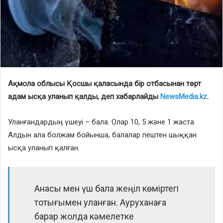
Ақмола облысы Қосшы қаласында бір отбасынан төрт
адам ысқа уланып қалды, деп хабарлайды
NewsMedia.kz
.
Уланғандардың үшеуі – бала. Олар 10, 5 және 1 жаста.
Алдын ала болжам бойынша, балалар пештен шыққан
ысқа уланып қалған.
Анасы мен үш бала жеңіл көміртегі
тотығымен уланған. Ауруханаға
барар жолда кәмелетке