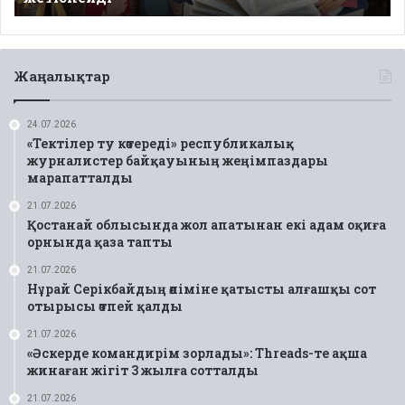
Жаңалықтар
24.07.2026
«Тектілер ту көтереді» республикалық
журналистер байқауының жеңімпаздары
марапатталды
21.07.2026
Қостанай облысында жол апатынан екі адам оқиға
орнында қаза тапты
21.07.2026
Нұрай Серікбайдың өліміне қатысты алғашқы сот
отырысы өтпей қалды
21.07.2026
«Әскерде командирім зорлады»: Threads-те ақша
жинаған жігіт 3 жылға сотталды
21.07.2026