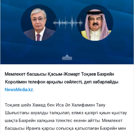
Мемлекет басшысы Қасым-Жомарт Тоқаев Бахрейн
Королімен телефон арқылы сөйлесті, деп хабарлайды
NewsMedia.kz
.
Тоқаев шейх Хамад бен Иса Әл Халифамен Таяу
Шығыстағы ахуалды талқылап, еліміз қазіргі қиын-қыстау
шақта Бахрейн халқына тілектес екенін айтты. Мемлекет
басшысы Иранға қарсы соғысқа қатыспаған Бахрейн мен