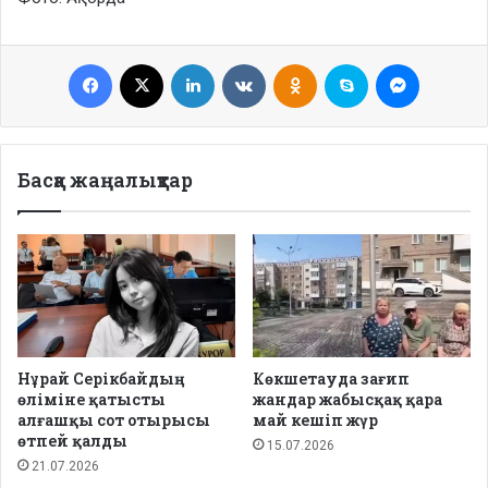
Facebook
X
LinkedIn
VKontakte
Odnoklassniki
Skype
Messenge
Басқа жаңалықтар
Нұрай Серікбайдың
Көкшетауда зағип
өліміне қатысты
жандар жабысқақ қара
алғашқы сот отырысы
май кешіп жүр
өтпей қалды
15.07.2026
21.07.2026