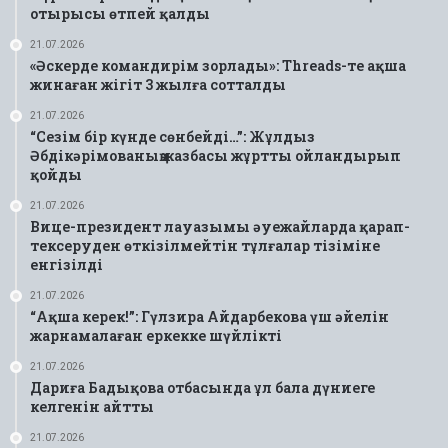
отырысы өтпей қалды
21.07.2026
«Әскерде командирім зорлады»: Threads-те ақша
жинаған жігіт 3 жылға сотталды
21.07.2026
“Сезім бір күнде сөнбейді…”: Жұлдыз
Әбдікәрімованың жазбасы жұртты ойландырып
қойды
21.07.2026
Вице-президент лауазымы әуежайларда қарап-
тексеруден өткізілмейтін тұлғалар тізіміне
енгізілді
21.07.2026
“Ақша керек!”: Гүлзира Айдарбекова үш әйелін
жарнамалаған еркекке шүйлікті
21.07.2026
Дариға Бадықова отбасында ұл бала дүниеге
келгенін айтты
21.07.2026