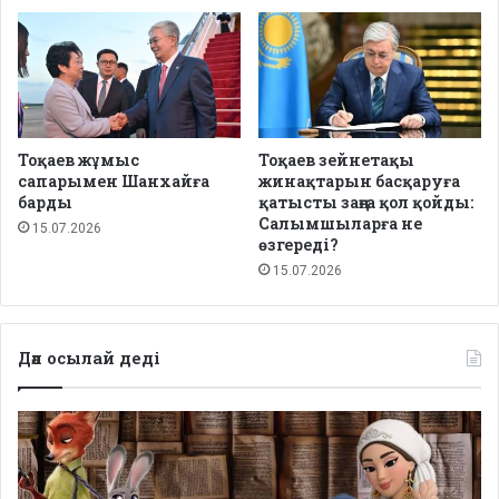
Тоқаев жұмыс
Тоқаев зейнетақы
сапарымен Шанхайға
жинақтарын басқаруға
барды
қатысты заңға қол қойды:
Салымшыларға не
15.07.2026
өзгереді?
15.07.2026
Дәл осылай деді
Депутаттар
дабыл
қақты:
Қазақстанда