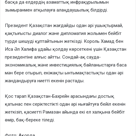
басқа да елдердің азаматтық инфрақұрылымын
зымыранмен атқылауға алаңдаушылық білдірді.
Президент Қазақстан жағдайды одан әрі ушықтырмай,
қақтығысты диалог және дипломатия жолымен бейбіт
түрде шешуді құптайтынын жеткізді. Король Хамад бен
Иса Әл Халифа ұдайы қолдау көрсеткені үшін Қазақстан
президентіне алғыс айтты. Сондай-ақ сауда-
экономикалық және инвестициялық байланыстарға баса
мән бере отырып, екіжақты ынтымақтастықты одан әрі
жандандыруға ниетті екенін растады.
Қос тарап Қазақстан-Бахрейн арасындағы достық
қатынас пен серіктестікті одан әрі нығайтуға бейіл екенін
жеткізіп, қасиетті Рамазан айында екі ел халқына бейбіт
өмір, бақ-береке тіледі.
Фото: Ақорда