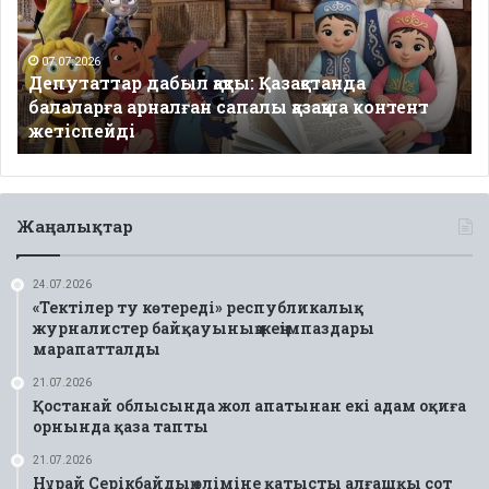
балаларға
арналған
сапалы
07.07.2026
Депутаттар дабыл қақты: Қазақстанда
қазақша
балаларға арналған сапалы қазақша контент
контент
жетіспейді
жетіспейді
Жаңалықтар
24.07.2026
«Тектілер ту көтереді» республикалық
журналистер байқауының жеңімпаздары
марапатталды
21.07.2026
Қостанай облысында жол апатынан екі адам оқиға
орнында қаза тапты
21.07.2026
Нұрай Серікбайдың өліміне қатысты алғашқы сот