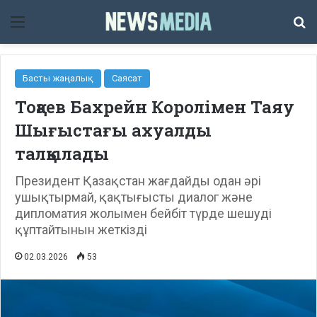
Мәзір
Із
Басты жаңалық
Саясат
Тоқаев Бахрейн Королімен Таяу
Шығыстағы ахуалды
талқылады
Президент Қазақстан жағдайды одан әрі
ушықтырмай, қақтығысты диалог және
дипломатия жолымен бейбіт түрде шешуді
құптайтынын жеткізді
02.03.2026
53