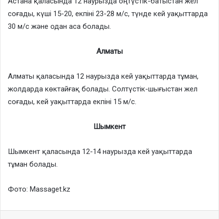
Астана қаласында 12 наурызда оңтүстік-батыстан жел
соғады, күші 15-20, екпіні 23-28 м/с, түнде кей уақыттарда
30 м/с және одан аса болады.
Алматы
Алматы қаласында 12 наурызда кей уақыттарда тұман,
жолдарда көктайғақ болады. Солтүстік-шығыстан жел
соғады, кей уақыттарда екпіні 15 м/с.
Шымкент
Шымкент қаласында 12-14 наурызда кей уақыттарда
тұман болады.
Фото: Мassaget.kz
Facebook
X
LinkedIn
VKontakte
Odnoklassniki
Skype
Messenge