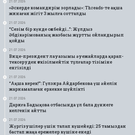
21.07.2026
«Әскерде командирім зорлады»: Threads-те ақша
жинаған жігіт 3 жылға сотталды
21.07.2026
“Сезім бір күнде сөнбейді…”: Жұлдыз
Әбдікәрімованың жазбасы жұртты ойландырып
қойды
21.07.2026
Вице-президент лауазымы әуежайларда қарап-
тексеруден өткізілмейтін тұлғалар тізіміне
енгізілді
21.07.2026
“Ақша керек!”: Гүлзира Айдарбекова үш әйелін
жарнамалаған еркекке шүйлікті
21.07.2026
Дариға Бадықова отбасында ұл бала дүниеге
келгенін айтты
21.07.2026
Жүргізушілер үшін талап күшейеді: 25 тамыздан
бастап жаңа ережелер күшіне енеді