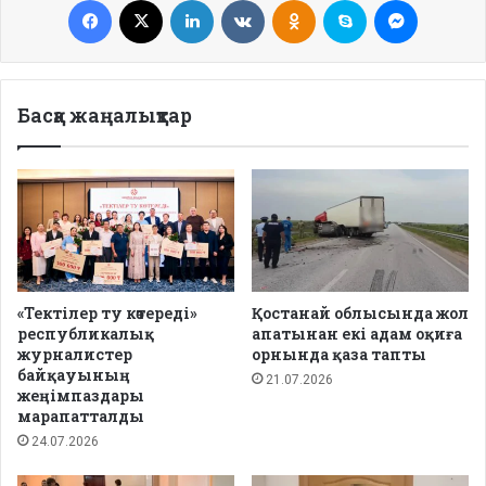
Басқа жаңалықтар
«Тектілер ту көтереді»
Қостанай облысында жол
республикалық
апатынан екі адам оқиға
журналистер
орнында қаза тапты
байқауының
21.07.2026
жеңімпаздары
марапатталды
24.07.2026