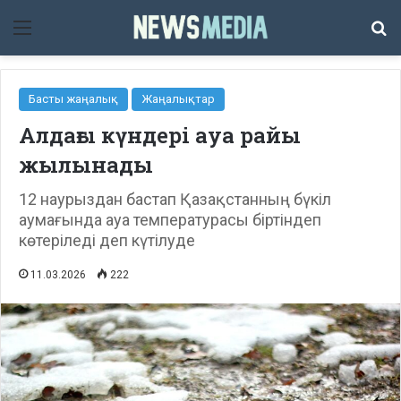
Мәзір
Із
Басты жаңалық
Жаңалықтар
Алдағы күндері ауа райы
жылынады
12 наурыздан бастап Қазақстанның бүкіл
аумағында ауа температурасы біртіндеп
көтеріледі деп күтілуде
11.03.2026
222