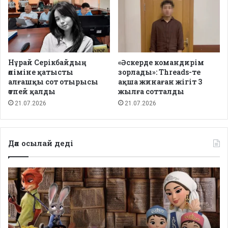
Нұрай Серікбайдың
«Әскерде командирім
өліміне қатысты
зорлады»: Threads-те
алғашқы сот отырысы
ақша жинаған жігіт 3
өтпей қалды
жылға сотталды
21.07.2026
21.07.2026
Дәл осылай деді
Депутаттар
дабыл
қақты:
Қазақстанда
балаларға
арналған