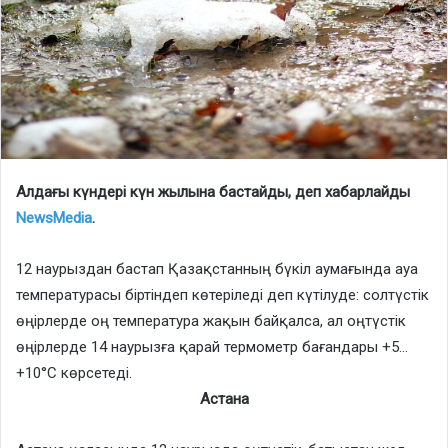
Алдағы күндері күн жылына бастайды, деп хабарлайды
NewsMedia
.
12 наурыздан бастап Қазақстанның бүкіл аумағында ауа
температурасы біртіндеп көтеріледі деп күтілуде: солтүстік
өңірлерде оң температура жақын байқалса, ал оңтүстік
өңірлерде 14 наурызға қарай термометр бағандары +5…
+10°С көрсетеді.
Астана