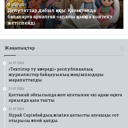
сапалы
07.07.2026
Депутаттар дабыл қақты: Қазақстанда
қазақша
балаларға арналған сапалы қазақша контент
контент
жетіспейді
жетіспейді
Жаңалықтар
24.07.2026
«Тектілер ту көтереді» республикалық
журналистер байқауының жеңімпаздары
марапатталды
21.07.2026
Қостанай облысында жол апатынан екі адам оқиға
орнында қаза тапты
21.07.2026
Нұрай Серікбайдың өліміне қатысты алғашқы сот
отырысы өтпей қалды