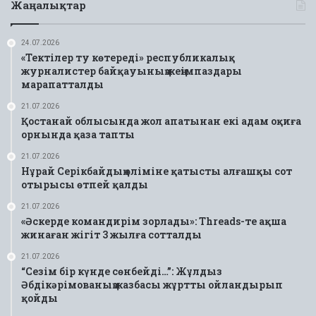
Жаңалықтар
24.07.2026
«Тектілер ту көтереді» республикалық
журналистер байқауының жеңімпаздары
марапатталды
21.07.2026
Қостанай облысында жол апатынан екі адам оқиға
орнында қаза тапты
21.07.2026
Нұрай Серікбайдың өліміне қатысты алғашқы сот
отырысы өтпей қалды
21.07.2026
«Әскерде командирім зорлады»: Threads-те ақша
жинаған жігіт 3 жылға сотталды
21.07.2026
“Сезім бір күнде сөнбейді…”: Жұлдыз
Әбдікәрімованың жазбасы жұртты ойландырып
қойды