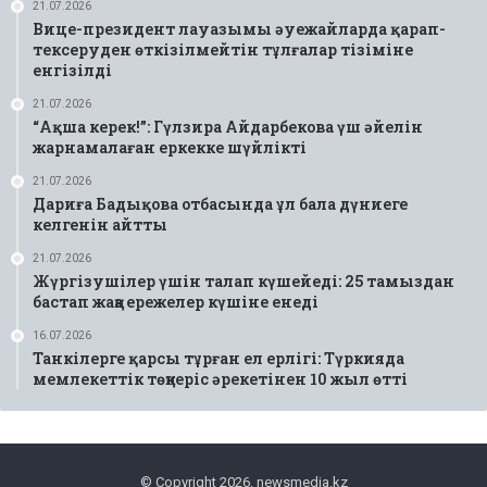
21.07.2026
Вице-президент лауазымы әуежайларда қарап-
тексеруден өткізілмейтін тұлғалар тізіміне
енгізілді
21.07.2026
“Ақша керек!”: Гүлзира Айдарбекова үш әйелін
жарнамалаған еркекке шүйлікті
21.07.2026
Дариға Бадықова отбасында ұл бала дүниеге
келгенін айтты
21.07.2026
Жүргізушілер үшін талап күшейеді: 25 тамыздан
бастап жаңа ережелер күшіне енеді
16.07.2026
Танкілерге қарсы тұрған ел ерлігі: Түркияда
мемлекеттік төңкеріс әрекетінен 10 жыл өтті
© Copyright 2026, newsmedia.kz