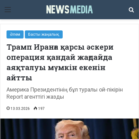
Мәзір
Із
Әлем
Басты жаңалық
Трамп Иранға қарсы әскери
операция қандай жағдайда
аяқталуы мүмкін екенін
айтты
Америка Президентінің бұл туралы ой-пікірін
Report агенттігі жазды
13.03.2026
197