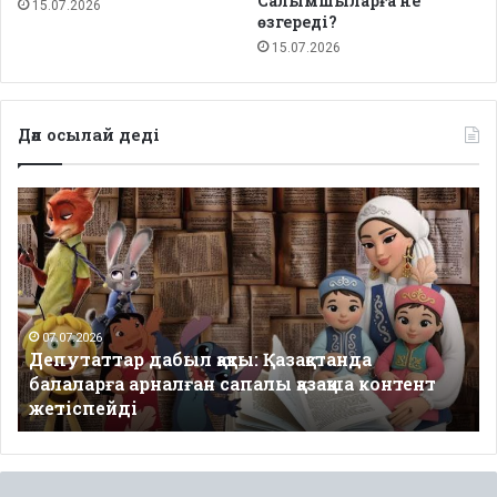
Салымшыларға не
15.07.2026
өзгереді?
15.07.2026
Дәл осылай деді
Депутаттар
дабыл
қақты:
Қазақстанда
балаларға
арналған
сапалы
07.07.2026
Депутаттар дабыл қақты: Қазақстанда
қазақша
балаларға арналған сапалы қазақша контент
контент
жетіспейді
жетіспейді