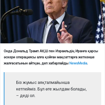
Онда Дональд Трамп АҚШ пен Израильдің Иранға қарсы
әскери операциясы алға қойған мақсаттарға жеткенше
жалғасатынын айтқан, деп хабарлайды
NewsMedia
.
Біз жұмыс аяқталмайынша
кетпейміз. Бұл өте жылдам болады,
– деді ол.