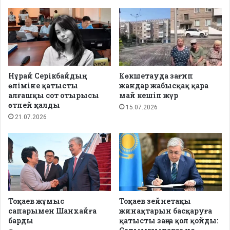
Нұрай Серікбайдың
Көкшетауда зағип
өліміне қатысты
жандар жабысқақ қара
алғашқы сот отырысы
май кешіп жүр
өтпей қалды
15.07.2026
21.07.2026
Тоқаев жұмыс
Тоқаев зейнетақы
сапарымен Шанхайға
жинақтарын басқаруға
барды
қатысты заңға қол қойды: