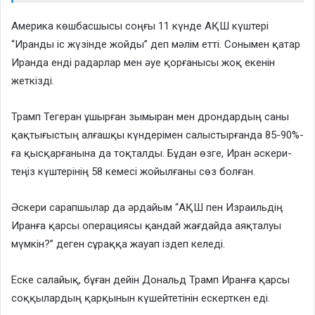
Америка көшбасшысы соңғы 11 күнде АҚШ күштері
“Иранды іс жүзінде жойды” деп мәлім етті. Сонымен қатар
Иранда енді радарлар мен әуе қорғанысы жоқ екенін
жеткізді.
Трамп Тегеран ұшырған зымыран мен дрондардың саны
қақтығыстың алғашқы күндерімен салыстырғанда 85-90%-
ға қысқарғанына да тоқталды. Бұдан өзге, Иран әскери-
теңіз күштерінің 58 кемесі жойылғаны сөз болған.
Әскери сарапшылар да әрдайым “АҚШ пен Израильдің
Иранға қарсы операциясы қандай жағдайда аяқталуы
мүмкін?” деген сұраққа жауап іздеп келеді.
Еске салайық, бұған дейін Дональд Трамп Иранға қарсы
соққылардың қарқынын күшейтетінін ескерткен еді.