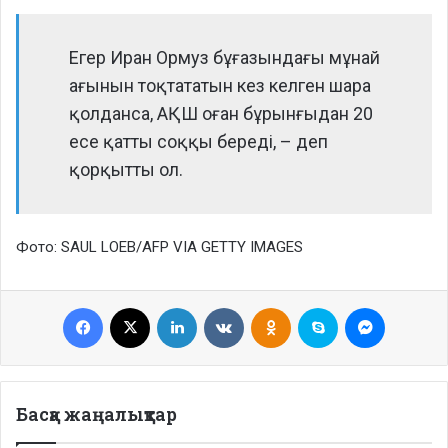
Егер Иран Ормуз бұғазындағы мұнай
ағынын тоқтататын кез келген шара
қолданса, АҚШ оған бұрынғыдан 20
есе қатты соққы береді, – деп
қорқытты ол.
Фото: SAUL LOEB/AFP VIA GETTY IMAGES
Facebook
X
LinkedIn
VKontakte
Odnoklassniki
Skype
Messenge
Басқа жаңалықтар