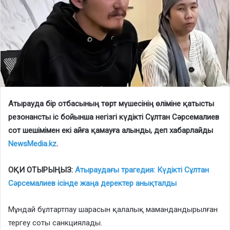
Атырауда бір отбасының төрт мүшесінің өліміне қатысты
резонансты іс бойынша негізгі күдікті Сұлтан Сәрсемалиев
сот шешімімен екі айға қамауға алынды, деп хабарлайды
NewsMedia.kz
.
ОҚИ ОТЫРЫҢЫЗ:
Атыраудағы трагедия: Күдікті Сұлтан
Сәрсемалиев ісінде жаңа деректер анықталды
Мұндай бұлтартпау шарасын қалалық мамандандырылған
тергеу соты санкциялады.