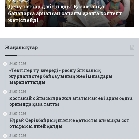
сапалы
07.07.2026
Депутаттар дабыл қақты: Қазақстанда
қазақша
балаларға арналған сапалы қазақша контент
контент
жетіспейді
жетіспейді
Жаңалықтар
24.07.2026
«Тектілер ту көтереді» республикалық
журналистер байқауының жеңімпаздары
марапатталды
21.07.2026
Қостанай облысында жол апатынан екі адам оқиға
орнында қаза тапты
21.07.2026
Нұрай Серікбайдың өліміне қатысты алғашқы сот
отырысы өтпей қалды
21.07.2026