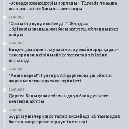
«Әскерде командирім зорлады»: Threads-те ақша
жинаған жігіт 3 жылға сотталды
21.07.2026
“Сезім бір күнде сөнбейді…”: Жұлдыз
Әбдікәрімованың жазбасы жұртты ойландырып
қойды
21.07.2026
Вице-президент лауазымы әуежайларда қарап-
тексеруден өткізілмейтін тұлғалар тізіміне
енгізілді
21.07.2026
“Ақша керек!”: Гүлзира Айдарбекова үш әйелін
жарнамалаған еркекке шүйлікті
21.07.2026
Дариға Бадықова отбасында ұл бала дүниеге
келгенін айтты
21.07.2026
Жүргізушілер үшін талап күшейеді: 25 тамыздан
бастап жаңа ережелер күшіне енеді