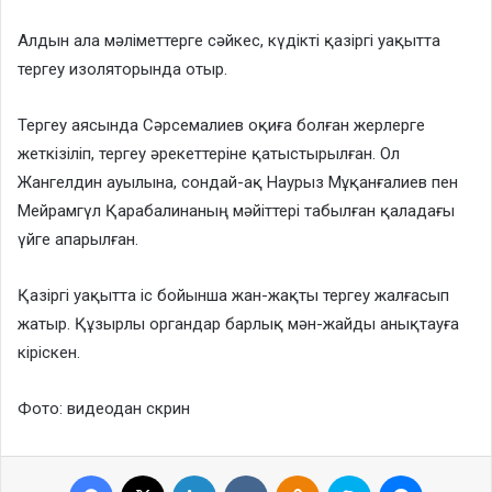
Алдын ала мәліметтерге сәйкес, күдікті қазіргі уақытта
тергеу изоляторында отыр.
Тергеу аясында Сәрсемалиев оқиға болған жерлерге
жеткізіліп, тергеу әрекеттеріне қатыстырылған. Ол
Жангелдин ауылына, сондай-ақ Наурыз Мұқанғалиев пен
Мейрамгүл Қарабалинаның мәйіттері табылған қаладағы
үйге апарылған.
Қазіргі уақытта іс бойынша жан-жақты тергеу жалғасып
жатыр. Құзырлы органдар барлық мән-жайды анықтауға
кіріскен.
Фото: видеодан скрин
Facebook
X
LinkedIn
VKontakte
Odnoklassniki
Skype
Messenge