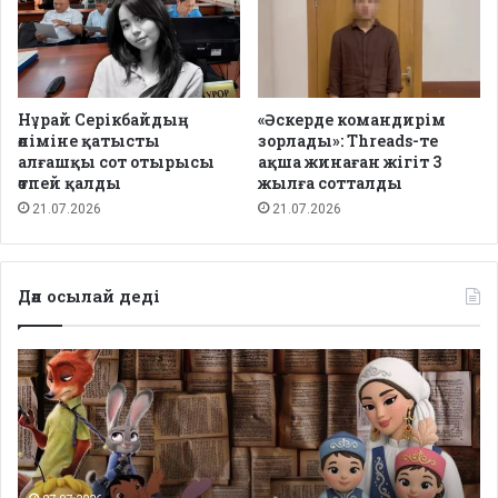
Нұрай Серікбайдың
«Әскерде командирім
өліміне қатысты
зорлады»: Threads-те
алғашқы сот отырысы
ақша жинаған жігіт 3
өтпей қалды
жылға сотталды
21.07.2026
21.07.2026
Дәл осылай деді
Депутаттар
дабыл
қақты:
Қазақстанда
балаларға
арналған