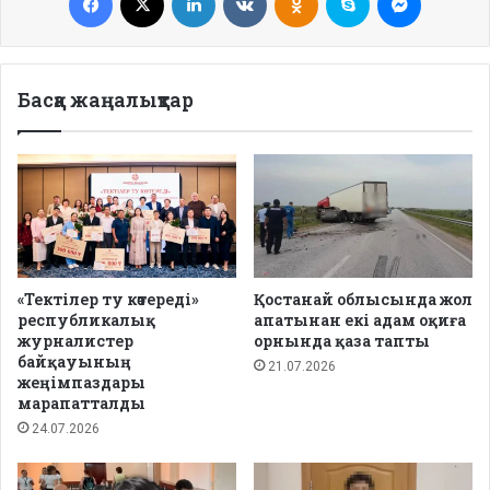
Басқа жаңалықтар
«Тектілер ту көтереді»
Қостанай облысында жол
республикалық
апатынан екі адам оқиға
журналистер
орнында қаза тапты
байқауының
21.07.2026
жеңімпаздары
марапатталды
24.07.2026