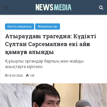
Мәзір
Із
Басты жаңалық
Жаңалықтар
Атыраудағы трагедия: Күдікті
Сұлтан Сәрсемалиев екі айға
қамауға алынды
Құзырлы органдар барлық мән-жайды
анықтауға кіріскен
18.03.2026
130