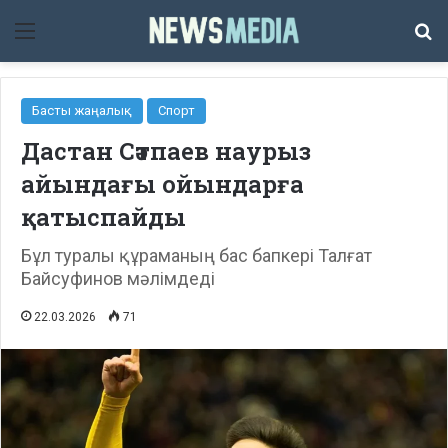
Мәзір
Із
Басты жаңалық
Спорт
Дастан Сәтпаев наурыз
айындағы ойындарға
қатыспайды
Бұл туралы құраманың бас бапкері Талғат
Байсуфинов мәлімдеді
22.03.2026
71