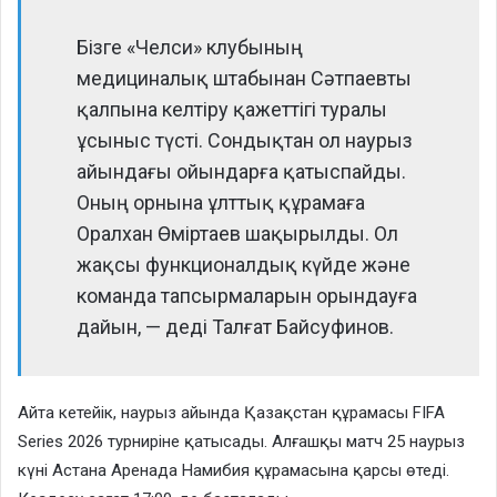
Бізге «Челси» клубының
медициналық штабынан Сәтпаевты
қалпына келтіру қажеттігі туралы
ұсыныс түсті. Сондықтан ол наурыз
айындағы ойындарға қатыспайды.
Оның орнына ұлттық құрамаға
Оралхан Өміртаев шақырылды. Ол
жақсы функционалдық күйде және
команда тапсырмаларын орындауға
дайын, — деді Талғат Байсуфинов.
Айта кетейік, наурыз айында Қазақстан құрамасы FIFA
Series 2026 турниріне қатысады. Алғашқы матч 25 наурыз
күні Астана Аренада Намибия құрамасына қарсы өтеді.