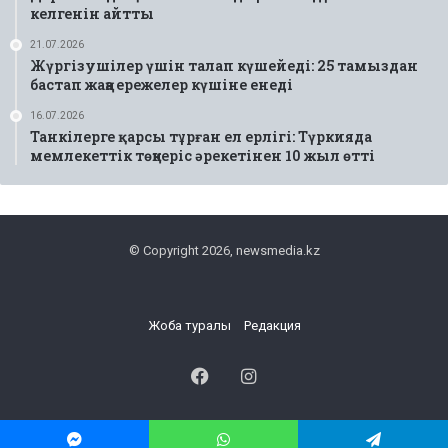
келгенін айтты
21.07.2026
Жүргізушілер үшін талап күшейеді: 25 тамыздан
бастап жаңа ережелер күшіне енеді
16.07.2026
Танкілерге қарсы тұрған ел ерлігі: Түркияда
мемлекеттік төңкеріс әрекетінен 10 жыл өтті
© Copyright 2026, newsmedia.kz
Жоба туралы
Редакция
Facebook
Instagram