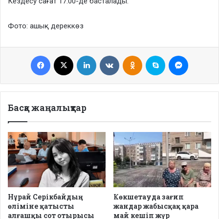
Кездесу сағат 17:00-де басталады.
Фото: ашық дереккөз
Facebook
X
LinkedIn
VKontakte
Odnoklassniki
Skype
Messenge
Басқа жаңалықтар
Нұрай Серікбайдың
Көкшетауда зағип
өліміне қатысты
жандар жабысқақ қара
алғашқы сот отырысы
май кешіп жүр