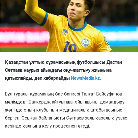
Қазақстан ұлттық құрамасының футболшысы Дастан
Сәтпаев наурыз айындағы оқу-жаттығу жиынына
қатыспайды, деп хабарлайды
NewsMedia.kz
.
Бұл туралы құраманың бас бапкері Талғат Байсуфинов
мәлімдеді. Бапкердің айтуынша, ойыншыны демалдыру
жөнінде оның клубының медициналық штабы ұсыныс
берген. Осыған байланысты Сәтпаев халықаралық үзіліс
кезінде қалпына келу процесінен өтеді.