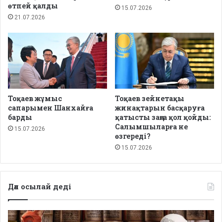
өтпей қалды
15.07.2026
21.07.2026
Тоқаев жұмыс
Тоқаев зейнетақы
сапарымен Шанхайға
жинақтарын басқаруға
барды
қатысты заңға қол қойды:
Салымшыларға не
15.07.2026
өзгереді?
15.07.2026
Дәл осылай деді
Депутаттар