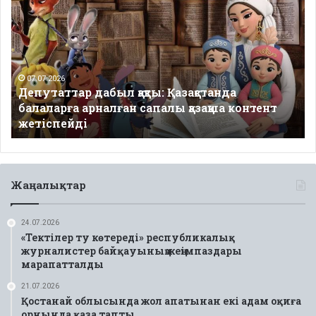
дабыл
қақты:
Қазақстанда
балаларға
арналған
сапалы
07.07.2026
Депутаттар дабыл қақты: Қазақстанда
қазақша
балаларға арналған сапалы қазақша контент
контент
жетіспейді
жетіспейді
Жаңалықтар
24.07.2026
«Тектілер ту көтереді» республикалық
журналистер байқауының жеңімпаздары
марапатталды
21.07.2026
Қостанай облысында жол апатынан екі адам оқиға
орнында қаза тапты