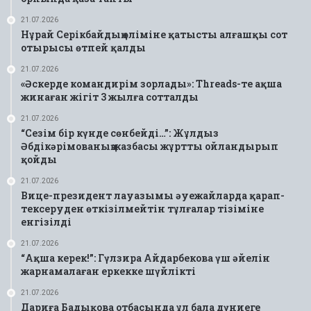
21.07.2026
Нұрай Серікбайдың өліміне қатысты алғашқы сот
отырысы өтпей қалды
21.07.2026
«Әскерде командирім зорлады»: Threads-те ақша
жинаған жігіт 3 жылға сотталды
21.07.2026
“Сезім бір күнде сөнбейді…”: Жұлдыз
Әбдікәрімованың жазбасы жұртты ойландырып
қойды
21.07.2026
Вице-президент лауазымы әуежайларда қарап-
тексеруден өткізілмейтін тұлғалар тізіміне
енгізілді
21.07.2026
“Ақша керек!”: Гүлзира Айдарбекова үш әйелін
жарнамалаған еркекке шүйлікті
21.07.2026
Дариға Бадықова отбасында ұл бала дүниеге