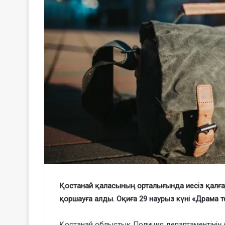
Қостанай қаласының орталығында иесіз қалға
қоршауға алды. Оқиға 29 наурыз күні «Драма
Қостанай облыстық Полиция департаментінің б