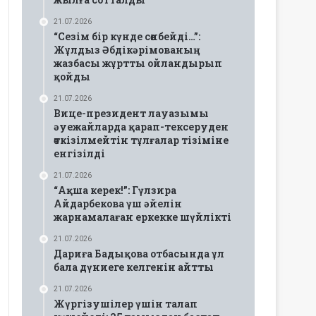
21.07.2026
“Сезім бір күнде сөнбейді…”:
Жұлдыз Әбдікәрімованың
жазбасы жұртты ойландырып
қойды
21.07.2026
Вице-президент лауазымы
әуежайларда қарап-тексеруден
өткізілмейтін тұлғалар тізіміне
енгізілді
21.07.2026
“Ақша керек!”: Гүлзира
Айдарбекова үш әйелін
жарнамалаған еркекке шүйлікті
21.07.2026
Дариға Бадықова отбасында ұл
бала дүниеге келгенін айтты
21.07.2026
Жүргізушілер үшін талап