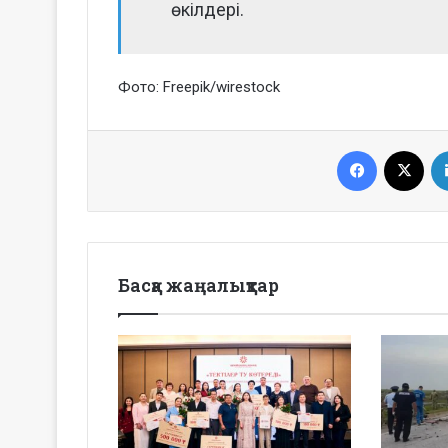
өкілдері.
Фото: Freepik/wirestock
Facebook
X
Басқа жаңалықтар