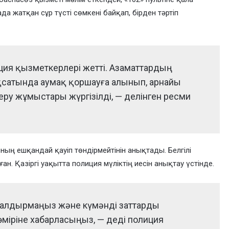
а жатқан сұр түсті сөмкені байқап, бірден тәртіп
ция қызметкерлері жетті. Азаматтардың
ақсатында аумақ қоршауға алынып, арнайы
у жұмыстары жүргізілді, — делінген ресми
ның ешқандай қауіп төндірмейтінін анықтады. Белгілі
ан. Қазіргі уақытта полиция мүліктің иесін анықтау үстінде.
алдырмаңыз және күмәнді заттарды
өміріне хабарласыңыз, — деді полиция