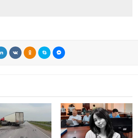
LinkedIn
VKontakte
Odnoklassniki
Skype
Messenger