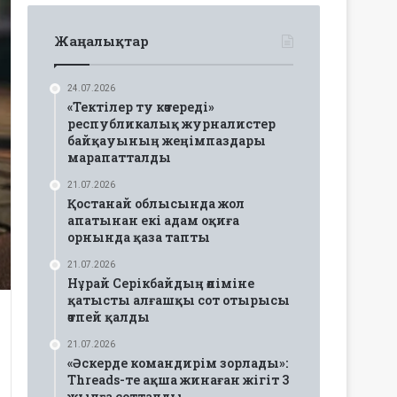
Жаңалықтар
24.07.2026
«Тектілер ту көтереді»
республикалық журналистер
байқауының жеңімпаздары
марапатталды
21.07.2026
Қостанай облысында жол
апатынан екі адам оқиға
орнында қаза тапты
21.07.2026
Нұрай Серікбайдың өліміне
қатысты алғашқы сот отырысы
өтпей қалды
21.07.2026
«Әскерде командирім зорлады»:
Threads-те ақша жинаған жігіт 3
жылға сотталды