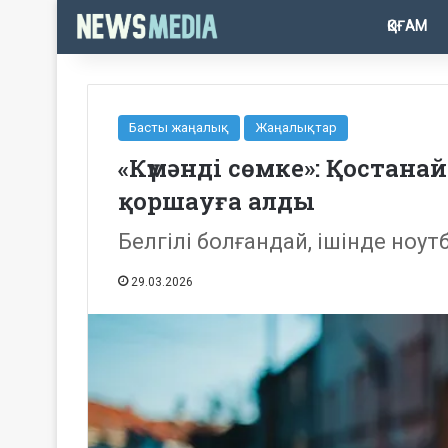
ҚОҒАМ
Басты жаңалық
Жаңалықтар
«Күмәнді сөмке»: Қостан
қоршауға алды
Белгілі болғандай, ішінде ноут
29.03.2026