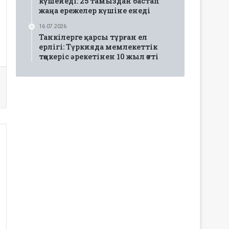
күшейеді: 25 тамыздан бастап
жаңа ережелер күшіне енеді
16.07.2026
Танкілерге қарсы тұрған ел
ерлігі: Түркияда мемлекеттік
төңкеріс әрекетінен 10 жыл өтті