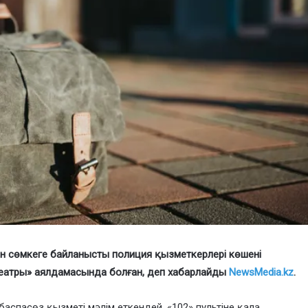
н сөмкеге байланысты полиция қызметкерлері көшені
 театры» аялдамасында болған, деп хабарлайды
NewsMedia.kz
.
аспасөз қызметі мәлім еткендей, «102» пультіне қала