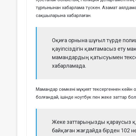
тұрғынынан хабарлама түскен. Азамат аялдамад
сақшыларына хабарлаған.
Оқиға орнына шұғыл түрде поли
қауіпсіздігін қамтамасыз ету м
мамандардың қатысуымен тексер
хабарламада.
Мамандар сөмкені мұқият тексергеннен кейін о
болғандай, ішінде ноутбук пен жеке заттар болғ
Жеке заттарыңызды қараусыз қ
байқаған жағдайда бірден 102 н