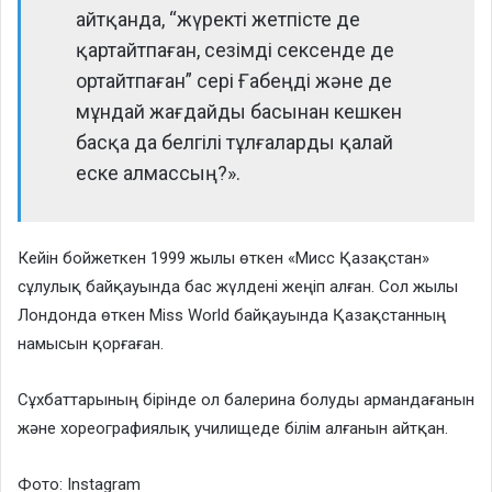
айтқанда, “жүректі жетпісте де
қартайтпаған, сезімді сексенде де
ортайтпаған” сері Ғабеңді және де
мұндай жағдайды басынан кешкен
басқа да белгілі тұлғаларды қалай
еске алмассың?».
Кейін бойжеткен 1999 жылы өткен «Мисс Қазақстан»
сұлулық байқауында бас жүлдені жеңіп алған. Сол жылы
Лондонда өткен Miss World байқауында Қазақстанның
намысын қорғаған.
Сұхбаттарының бірінде ол балерина болуды армандағанын
және хореографиялық училищеде білім алғанын айтқан.
Фото: Instagram