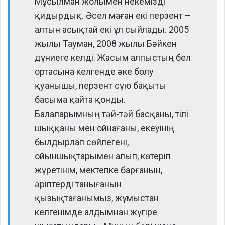
Мұсылман жолымен некемізді
қидырдық. Әсел маған екі перзент –
алтын асықтай екі ұл сыйлады. 2005
жылы Тауман, 2008 жылы Бәйкен
дүниеге келді. Жасым алпыстың бел
ортасына келгенде әке болу
қуанышы, перзент сүю бақыты
басыма қайта қонды.
Балаларымның тәй-тәй басқаны, тілі
шыққаны мен ойнағаны, екеуінің
былдырлап сөйлегені,
ойыншықтарымен алып, көтеріп
жүретінім, мектепке барғанын,
әріптерді танығанын
қызықтағанымыз, жұмыстан
келгенімде алдымнан жүгіре