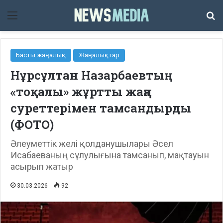
Мәзір
Із
Басты жаңалық
Жаңалықтар
Нұрсұлтан Назарбаевтың
«тоқалы» жұртты жаңа
суреттерімен тамсандырды
(ФОТО)
Әлеуметтік желі қолданушылары Әсел
Исабаеваның сұлулығына тамсанып, мақтауын
асырып жатыр
30.03.2026
92