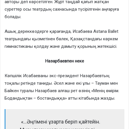
авторы деп көрсетілген. Жұрт таңдай қағып жатқан
суреттер осы театрдың сахнасында түсірілгенін аңғаруға
болады.
Ашық дереккөздерге қарағанда, Исабаева Astana Ballet
театрындағы қызметінен бөлек, Қазақстандағы көркем
гимнастиканы қолдау және дамыту қорының жетекшісі.
Назарбаевпен неке
Көпшілік Исабаеваны экс-президент Назарбаевтың
тоқалы ретінде таниды. Әсел және екі ұлы – Тауман мен
Байкен туралы Назарбаев алғаш рет өзінің «Менің өмірім.
Бодандықтан – бостандыққа» атты кітабында жазды.
«…Әңгімені ұзарта беріп қайтейін.