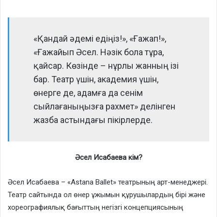
«Қандай әдемі едіңіз!», «Ғажап!»,
«Ғажайып Әсел. Нәзік бола тұра,
қайсар. Көзінде – нұрлы жанның ізі
бар. Театр үшін, академия үшін,
өнерге де, адамға да сенім
сыйлағаныңызға рахмет» делінген
жазба астындағы пікірлерде.
Әсел Исабаева кім?
Әсел Исабаева – «Astana Ballet» театрының арт-менеджері.
Театр сайтында ол өнер ұжымын құрушылардың бірі және
хореографиялық бағыттың негізгі концепциясының