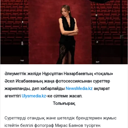
Әлеуметтік желіде Нұрсұлтан Назарбаевтың «тоқалы»
Әсел Исабаеваның жаңа фотосессиясынан суреттер
жарияланды, деп хабарлайды
NewsMedia.kz
ақпарат
агенттігі
Ulysmedia.kz
-ке сілтеме жасап.
Толығырақ
Суреттерді отандық және шетелдік брендтермен жұмыс
істейтін белгілі фотограф Мирас Баянов түсірген.