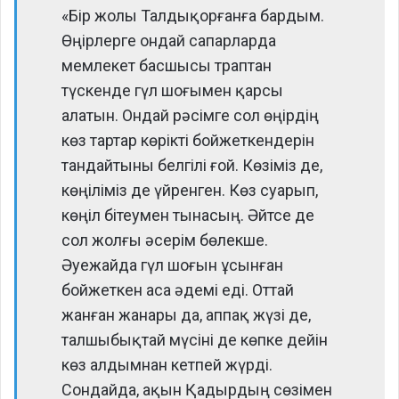
«Бір жолы Талдықорғанға бардым.
Өңірлерге ондай сапарларда
мемлекет басшысы траптан
түскенде гүл шоғымен қарсы
алатын. Ондай рәсімге сол өңірдің
көз тартар көрікті бойжеткендерін
тандайтыны белгілі ғой. Көзіміз де,
көңіліміз де үйренген. Көз суарып,
көңіл бітеумен тынасың. Әйтсе де
сол жолғы әсерім бөлекше.
Әуежайда гүл шоғын ұсынған
бойжеткен аса әдемі еді. Оттай
жанған жанары да, аппақ жүзі де,
талшыбықтай мүсіні де көпке дейін
көз алдымнан кетпей жүрді.
Сондайда, ақын Қадырдың сөзімен