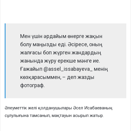
Мен үшін әрдайым өнерге жақын
болу маңызды еді. Әсіресе, оның
жалғасы боп жүрген жандардың
жанында жүру ерекше мәнге ие.
Ғажайып @assel_issabayeva_ менің
көзқарасыммен, – деп жазды
фотограф.
Әлеуметтік желі қолданушылары Әсел Исабаеваның
сұлулығына тамсанып, мақтауын асырып жатыр.