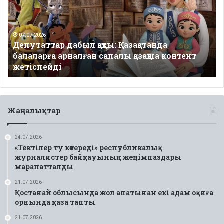
Қазақстанда
балаларға
арналған
сапалы
07.07.2026
Депутаттар дабыл қақты: Қазақстанда
қазақша
балаларға арналған сапалы қазақша контент
контент
жетіспейді
жетіспейді
Жаңалықтар
24.07.2026
«Тектілер ту көтереді» республикалық
журналистер байқауының жеңімпаздары
марапатталды
21.07.2026
Қостанай облысында жол апатынан екі адам оқиға
орнында қаза тапты
21.07.2026