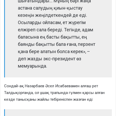
шығатындары… Мұның бәрі жаңа
астана салудың қиын-қыстау
кезеңін жеңілдеткендей де еді.
Осыларды ойласам, ет жүрегім
елжіреп сала береді. Тегінде, адам
баласына ең басты бақытты, ең
баянды бақытты бала ғана, перзент
қана бере алатын болса керек», –
деп жазды экс-президент өз
мемуарында.
Сондай-ақ Назарбаев Әсел Исабаевамен алғаш рет
Талдықорғанда, ол ұшақ трапында гүлмен қарсы алған
кезде танысқаны жайлы тебіреніспен жазған еді: