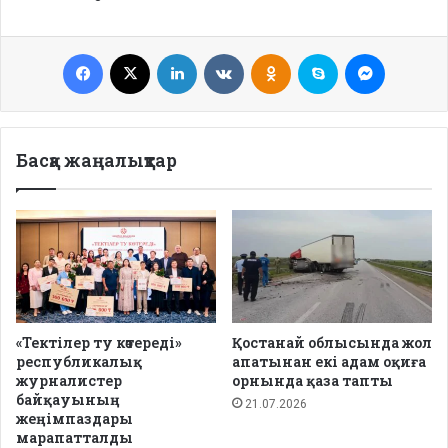
Facebook
X
LinkedIn
VKontakte
Odnoklassniki
Skype
Messenge
Басқа жаңалықтар
«Тектілер ту көтереді»
Қостанай облысында жол
республикалық
апатынан екі адам оқиға
журналистер
орнында қаза тапты
байқауының
21.07.2026
жеңімпаздары
марапатталды