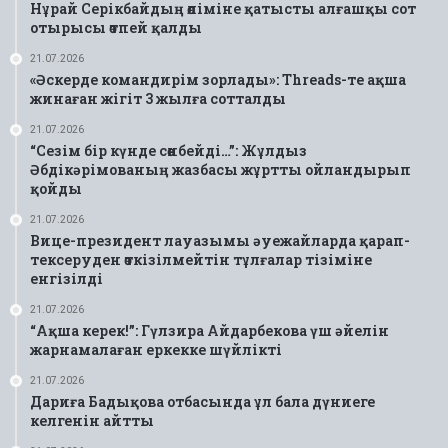
Нұрай Серікбайдың өліміне қатысты алғашқы сот
отырысы өтпей қалды
21.07.2026
«Әскерде командирім зорлады»: Threads-те ақша
жинаған жігіт 3 жылға сотталды
21.07.2026
“Сезім бір күнде сөнбейді…”: Жұлдыз
Әбдікәрімованың жазбасы жұртты ойландырып
қойды
21.07.2026
Вице-президент лауазымы әуежайларда қарап-
тексеруден өткізілмейтін тұлғалар тізіміне
енгізілді
21.07.2026
“Ақша керек!”: Гүлзира Айдарбекова үш әйелін
жарнамалаған еркекке шүйлікті
21.07.2026
Дариға Бадықова отбасында ұл бала дүниеге
келгенін айтты