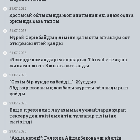
21.07.2026
Қостанай облысында жол апатынан екі адам оқиға
орнында қаза тапты
21.07.2026
Нұрай Серікбайдың өліміне қатысты алғашқы сот
отырысы өтпей қалды
21.07.2026
«Әскерде командирім зорлады»: Threads-те ақша
жинаған жігіт 3 жылға сотталды
21.07.2026
“Сезім бір күнде сөнбейді…”: Жұлдыз
Әбдікәрімованың жазбасы жұртты ойландырып
қойды
21.07.2026
Вице-президент лауазымы әуежайларда қарап-
тексеруден өткізілмейтін тұлғалар тізіміне
енгізілді
21.07.2026
“Ақша керек!”: Гүлзира Айдарбекова үш әйелін