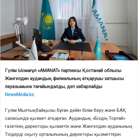
Гүлім Ысмағұл «AMANAT» партиясы Қостанай облысы
Жангелдин аудандық филиалының атқарушы хатшысы
лауазымына тағайындалды, деп хабарлайды
NewsMedia.kz
.
Гүлім Мылтықбайқызы бұған дейін білім беру және БАҚ
саласында қызмет атқарған. Аудандық «Біздің Торғай»
газетінің директоры қызметін және Жангелдин ауданының
Тілдерді оқыту орталығының директоры қызметтерін