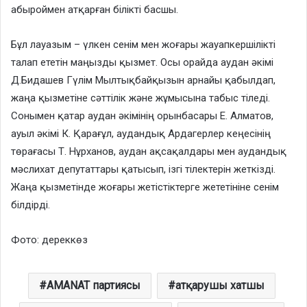
абыроймен атқарған білікті басшы.
Бұл лауазым – үлкен сенім мен жоғары жауапкершілікті
талап ететін маңызды қызмет. Осы орайда аудан әкімі
Д.Бидашев Гүлім Мылтықбайқызын арнайы қабылдап,
жаңа қызметіне сәттілік және жұмысына табыс тіледі.
Сонымен қатар аудан әкімінің орынбасары Е. Алматов,
ауыл әкімі К. Қарағұл, аудандық Ардагерлер кеңесінің
төрағасы Т. Нұрханов, аудан ақсақалдары мен аудандық
мәслихат депутаттары қатысып, ізгі тілектерін жеткізді.
Жаңа қызметінде жоғары жетістіктерге жететініне сенім
білдірді.
Фото: дереккөз
AMANAT партиясы
атқарушы хатшы