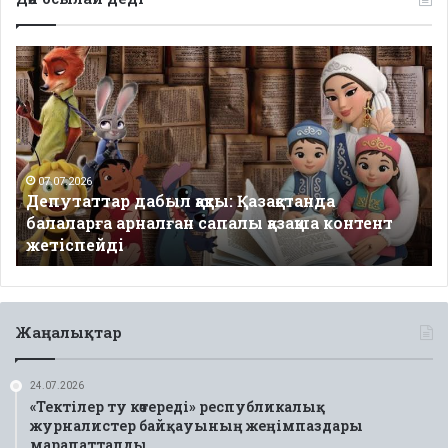
Депутаттар
дабыл
қақты:
Қазақстанда
балаларға
арналған
сапалы
07.07.2026
Депутаттар дабыл қақты: Қазақстанда
қазақша
балаларға арналған сапалы қазақша контент
контент
жетіспейді
жетіспейді
Жаңалықтар
24.07.2026
«Тектілер ту көтереді» республикалық
журналистер байқауының жеңімпаздары
марапатталды