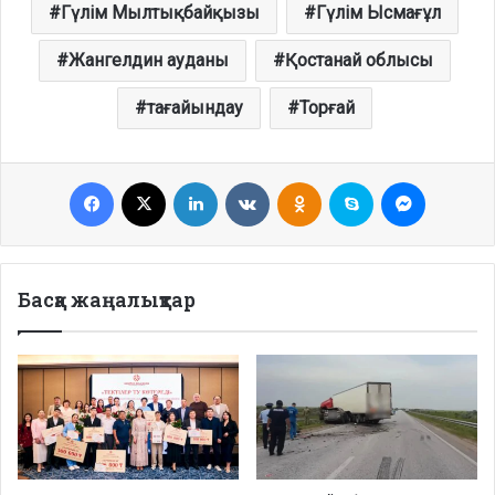
Гүлім Мылтықбайқызы
Гүлім Ысмағұл
Жангелдин ауданы
Қостанай облысы
тағайындау
Торғай
Facebook
X
LinkedIn
VKontakte
Odnoklassniki
Skype
Messenge
Басқа жаңалықтар