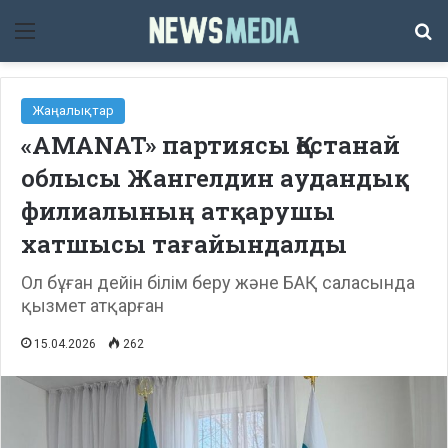
Мәзір
Із
Жаңалықтар
«AMANAT» партиясы Қостанай
облысы Жангелдин аудандық
филиалының атқарушы
хатшысы тағайындалды
Ол бұған дейін білім беру және БАҚ саласында
қызмет атқарған
15.04.2026
262