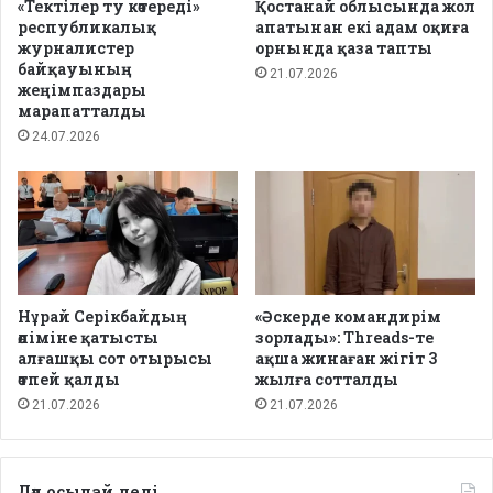
«Тектілер ту көтереді»
Қостанай облысында жол
республикалық
апатынан екі адам оқиға
журналистер
орнында қаза тапты
байқауының
21.07.2026
жеңімпаздары
марапатталды
24.07.2026
Нұрай Серікбайдың
«Әскерде командирім
өліміне қатысты
зорлады»: Threads-те
алғашқы сот отырысы
ақша жинаған жігіт 3
өтпей қалды
жылға сотталды
21.07.2026
21.07.2026
Дәл осылай деді