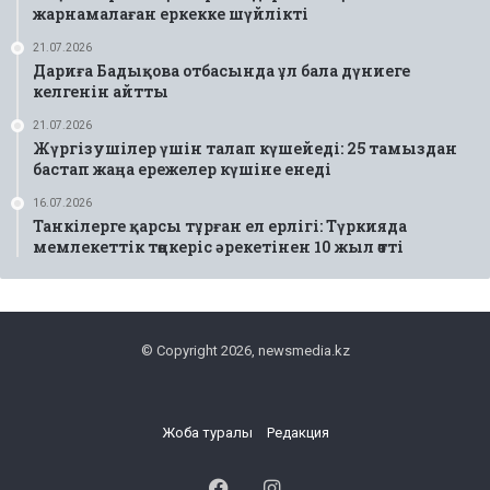
жарнамалаған еркекке шүйлікті
21.07.2026
Дариға Бадықова отбасында ұл бала дүниеге
келгенін айтты
21.07.2026
Жүргізушілер үшін талап күшейеді: 25 тамыздан
бастап жаңа ережелер күшіне енеді
16.07.2026
Танкілерге қарсы тұрған ел ерлігі: Түркияда
мемлекеттік төңкеріс әрекетінен 10 жыл өтті
© Copyright 2026, newsmedia.kz
Жоба туралы
Редакция
Facebook
Instagram