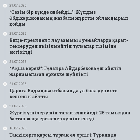
21.07.2026
“Сезім бір күнде сөнбейді…”: Жұлдыз
Әбдікәрімованың жазбасы жұртты ойландырып
қойды
21.07.2026
Вице-президент лауазымы әуежайларда қарап-
тексеруден өткізілмейтін тұлғалар тізіміне
енгізілді
21.07.2026
“Ақша керек!”: Гүлзира Айдарбекова үш әйелін
жарнамалаған еркекке шүйлікті
21.07.2026
Дариға Бадықова отбасында ұл бала дүниеге
келгенін айтты
21.07.2026
Жүргізушілер үшін талап күшейеді: 25 тамыздан
бастап жаңа ережелер күшіне енеді
16.07.2026
Танкілерге қарсы тұрған ел ерлігі: Түркияда