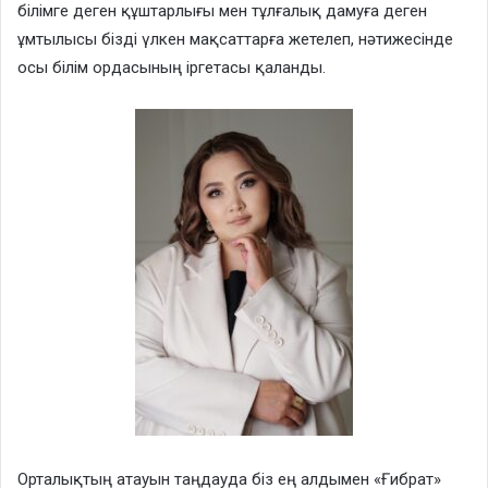
білімге деген құштарлығы мен тұлғалық дамуға деген
ұмтылысы бізді үлкен мақсаттарға жетелеп, нәтижесінде
осы білім ордасының іргетасы қаланды.
Орталықтың атауын таңдауда біз ең алдымен «Ғибрат»