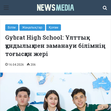
Мәзір
Із
Білім
Жаңалықтар
Қоғам
Gybrat High School: Ұлттық
құндылық пен заманауи білімнің
тоғысқан жері
16.04.2026
206