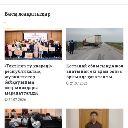
Басқа жаңалықтар
«Тектілер ту көтереді»
Қостанай облысында жол
республикалық
апатынан екі адам оқиға
журналистер
орнында қаза тапты
байқауының
21.07.2026
жеңімпаздары
марапатталды
24.07.2026