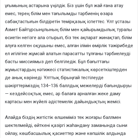
ұғымының астарына үңілдік. Біз үшін бұл жай ғана атау
емес, терең білім мен тағылымды тәрбиенің өзара
сабақтастығын білдіретін темірқазық іспеттес. Ұлт ұстазы
Ахмет Байтұрсынұлының білім мен қайырымдылық туралы
өсиетін негізге ала отырып, біз тек ақпарат жинақтап, білім
алуға келген оқушыны емес, алған ілімін өмірлік тәжірибеде
ел игілігіне жұмсай алатын парасатты тұлғаны тәрбиелеуді
басты миссиямыз деп белгіледік. Бұл бағыттағы
жұмыстардың нәтижесі статистикалық көрсеткіштерден
де анық көрінеді. Ұлттық бірыңғай тестілеуде
шәкірттеріміздің 134–136 баллдық межелерді бағындыруы
— кездейсоқтық емес, әр балаға арналған жеке даму
картасы мен жүйелі әдістемелік дайындықтың жемісі.
Алайда біздің жетістік өлшеміміз тек жоғары баллмен
шектелмейді, өйткені қазіргі жаһандану заманында сыни
ойлау, көшбасшылық қасиеттер және көпшілік алдында