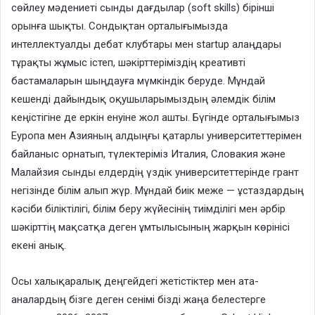
сөйлеу мәдениеті сынды дағдылар (soft skills) бірінші
орынға шықты. Сондықтан орталығымызда
интеллектуалды дебат клубтары мен startup алаңдары
тұрақты жұмыс істеп, шәкірттеріміздің креативті
бастамаларын шыңдауға мүмкіндік беруде. Мұндай
кешенді дайындық оқушыларымыздың әлемдік білім
кеңістігіне де еркін енуіне жол ашты. Бүгінде орталығымыз
Еуропа мен Азияның алдыңғы қатарлы университеттерімен
байланыс орнатып, түлектеріміз Италия, Словакия және
Малайзия сынды елдердің үздік университеттерінде грант
негізінде білім алып жүр. Мұндай биік меже — ұстаздардың
кәсіби біліктілігі, білім беру жүйесінің тиімділігі мен әрбір
шәкірттің мақсатқа деген ұмтылысының жарқын көрінісі
екені анық.
Осы халықаралық деңгейдегі жетістіктер мен ата-
аналардың бізге деген сенімі бізді жаңа белестерге