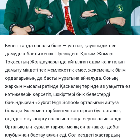
Бүгінгі таңда сапалы білім — ұлттық қауіпсіздік пен
дамудың басты кепілі. Президент Қасым-Жомарт
Тоқаевтың Жолдауларында айтылған адам капиталын
дамыту міндеті тек мемлекеттік емес, жекеменшік білім
ордаларының да басты мұратына айналуда. Соның
жарқын мысалы ретінде Қаскелең төрінде аз уақытта өз
нәтижелерін көрсетіп, шәкірттері биік белестерді
бағындырған «Gybrat High School» орталығын айтуға
болады. Білім мен тәрбиені ұштастырған бұл орталық
өңірдегі оқу-ағарту саласына жаңа серпін алып келді.
Орталықтың құрылу тарихы менің ең алғашқы дебат
клубымнан бастау алған еді. Сол кездегі жастардың