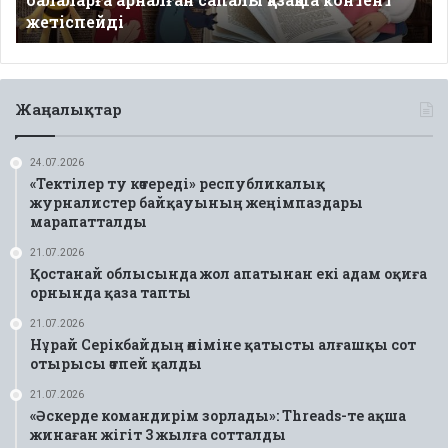
контент
жетіспейді
жетіспейді
Жаңалықтар
24.07.2026
«Тектілер ту көтереді» республикалық
журналистер байқауының жеңімпаздары
марапатталды
21.07.2026
Қостанай облысында жол апатынан екі адам оқиға
орнында қаза тапты
21.07.2026
Нұрай Серікбайдың өліміне қатысты алғашқы сот
отырысы өтпей қалды
21.07.2026
«Әскерде командирім зорлады»: Threads-те ақша
жинаған жігіт 3 жылға сотталды