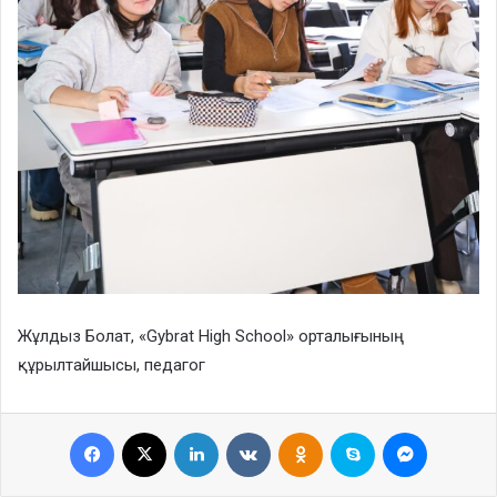
Жұлдыз Болат, «Gybrat High School» орталығының
құрылтайшысы, педагог
Facebook
X
LinkedIn
VKontakte
Odnoklassniki
Skype
Messenge