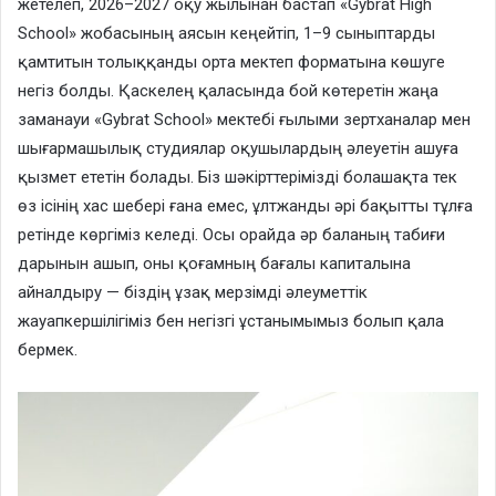
жетелеп, 2026–2027 оқу жылынан бастап «Gybrat High
School» жобасының аясын кеңейтіп, 1–9 сыныптарды
қамтитын толыққанды орта мектеп форматына көшуге
негіз болды. Қаскелең қаласында бой көтеретін жаңа
заманауи «Gybrat School» мектебі ғылыми зертханалар мен
шығармашылық студиялар оқушылардың әлеуетін ашуға
қызмет ететін болады. Біз шәкірттерімізді болашақта тек
өз ісінің хас шебері ғана емес, ұлтжанды әрі бақытты тұлға
ретінде көргіміз келеді. Осы орайда әр баланың табиғи
дарынын ашып, оны қоғамның бағалы капиталына
айналдыру — біздің ұзақ мерзімді әлеуметтік
жауапкершілігіміз бен негізгі ұстанымымыз болып қала
бермек.