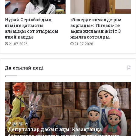
Нұрай Серікбайдың
«Әскерде командирім
өліміне қатысты
зорлады»: Threads-те
алғашқы сот отырысы
ақша жинаған жігіт 3
өтпей қалды
жылға сотталды
21.07.2026
21.07.2026
Дәл осылай деді
Депутаттар
дабыл
қақты:
Қазақстанда
балаларға
арналған
сапалы
07.07.2026
Депутаттар дабыл қақты: Қазақстанда
қазақша
балаларға арналған сапалы қазақша контент