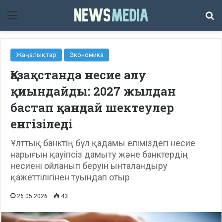
Мәзір
Із
Жаңалықтар
Экономика
Қазақстанда несие алу
қиындайды: 2027 жылдан
бастап қандай шектеулер
енгізіледі
Ұлттық банктің бұл қадамы еліміздегі несие
нарығын қауіпсіз дамыту және банктердің
несиені ойланып беруін ынталандыру
қажеттілігінен туындап отыр
26.05.2026
43