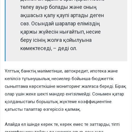
төлеу ауыр болады және оның
ақшасыз қалу қаупі артады деген
сөз. Осындай шаралар еліміздің
қаржы жүйесін нығайтып, несие
беру ісінің жолға қойылуына
көмектеседі, – деді ол.
Ұлттық банктің мәліметінше, автокредит, ипотека және
кепілсіз тұтынушылық несиелер бойынша бюджеттік
сыныптама көрсеткішіне мониторинг жалғаса береді. Бірақ
олар үшін жеке шекті мәндер енгізілмейді. Сонымен қатар
қолданыстағы борыштық жүктеме коэффициентіне
қатысты талаптар өзгеріссіз қалмақ.
Алайда ел ішінде керек те, керек емес те заттарды, тіпті
смартфон мен тойды да несиеге алып, соңында