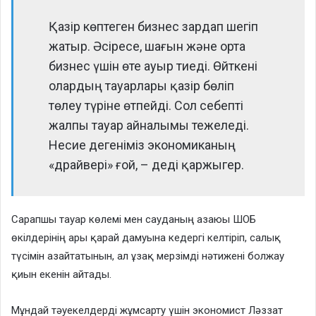
Қазір көптеген бизнес зардап шегіп
жатыр. Әсіресе, шағын және орта
бизнес үшін өте ауыр тиеді. Өйткені
олардың тауарлары қазір бөліп
төлеу түріне өтпейді. Сол себепті
жалпы тауар айналымы тежеледі.
Несие дегеніміз экономиканың
«драйвері» ғой, – деді қаржыгер.
Сарапшы тауар көлемі мен сауданың азаюы ШОБ
өкілдерінің ары қарай дамуына кедергі келтіріп, салық
түсімін азайтатынын, ал ұзақ мерзімді нәтижені болжау
қиын екенін айтады.
Мұндай тәуекелдерді жұмсарту үшін экономист Ләззат