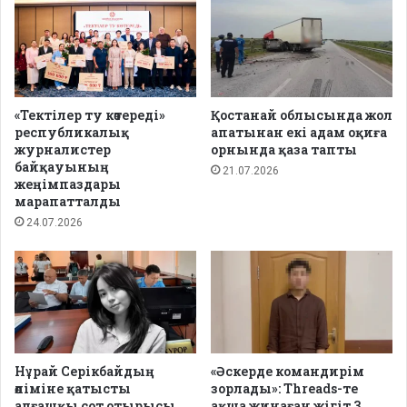
«Тектілер ту көтереді»
Қостанай облысында жол
республикалық
апатынан екі адам оқиға
журналистер
орнында қаза тапты
байқауының
21.07.2026
жеңімпаздары
марапатталды
24.07.2026
Нұрай Серікбайдың
«Әскерде командирім
өліміне қатысты
зорлады»: Threads-те
алғашқы сот отырысы
ақша жинаған жігіт 3