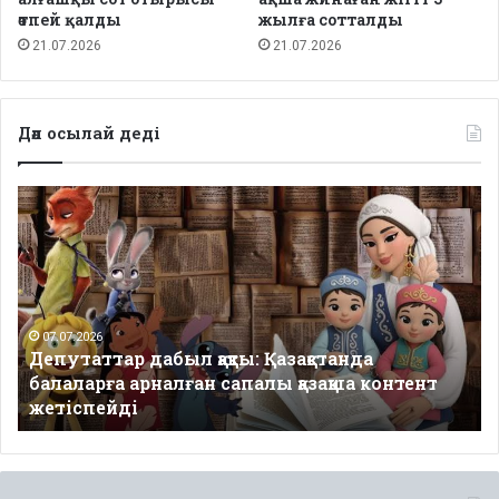
өтпей қалды
жылға сотталды
21.07.2026
21.07.2026
Дәл осылай деді
Депутаттар
дабыл
қақты:
Қазақстанда
балаларға
арналған
сапалы
07.07.2026
Депутаттар дабыл қақты: Қазақстанда
қазақша
балаларға арналған сапалы қазақша контент
контент
жетіспейді
жетіспейді