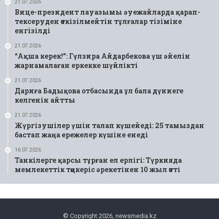
21.07.2026
Вице-президент лауазымы әуежайларда қарап-
тексеруден өткізілмейтін тұлғалар тізіміне
енгізілді
21.07.2026
“Ақша керек!”: Гүлзира Айдарбекова үш әйелін
жарнамалаған еркекке шүйлікті
21.07.2026
Дариға Бадықова отбасында ұл бала дүниеге
келгенін айтты
21.07.2026
Жүргізушілер үшін талап күшейеді: 25 тамыздан
бастап жаңа ережелер күшіне енеді
16.07.2026
Танкілерге қарсы тұрған ел ерлігі: Түркияда
мемлекеттік төңкеріс әрекетінен 10 жыл өтті
© Copyright 2026, newsmedia.kz