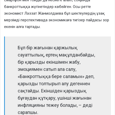
банкроттыққа жүгінетіндер көбейген. Осы ретте
экономист Ләззат Жанмолдаева бұл шектеулердің ұзақ
мерзімді перспективада экономикаға тигізер пайдасы зор
екенін алға тартады.
Бұл бір жағынан қаржылық
сауаттылық, ертең мақұлданбайды,
бір қарызды екіншімен жабу,
эмоциямен сатып ала салу,
«Банкроттыққа бере саламын» деп,
қарызды толтырып алу дегеннен
сақтайды. Екіншіден қарыздық
бұғаудан құтқару, үшінші жағынан
инфляцияны тежеу болады, – деді
сарапшы.