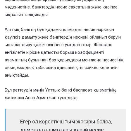
мәдениетіне, банктердің несие саясатына және кәсіпке
ықпалын талқылады.
Ұлттық банктің бұл қадамы еліміздегі несие нарығын
қауіпсіз дамыту және банктердің несиені ойланып беруін
ынталандыру қажеттілігінен туындап отыр. Жаңадан
енгізілетін кіріске қатысты борыш коэффициенті
азаматтың бұрыннан бар қарыздары мен жаңа несиесінің
оның жылдық табысына қаншалықты сәйкес келетінін
анықтайды.
Бұл реттеудің мәнін Ұлттық банкі баспасөз қызметінің
жетекшісі Асан Ахметжан түсіндірді.
Егер ол көрсеткіш тым жоғары болса,
демек ол адамға ары қарай несие