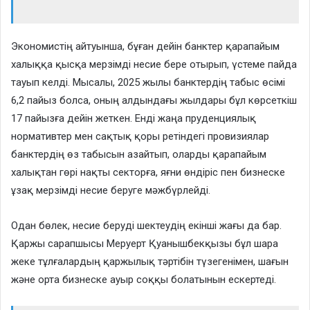
Экономистің айтуынша, бұған дейін банктер қарапайым
халыққа қысқа мерзімді несие бере отырып, үстеме пайда
тауып келді. Мысалы, 2025 жылы банктердің табыс өсімі
6,2 пайыз болса, оның алдындағы жылдары бұл көрсеткіш
17 пайызға дейін жеткен. Енді жаңа пруденциялық
нормативтер мен сақтық қоры ретіндегі провизиялар
банктердің өз табысын азайтып, оларды қарапайым
халықтан гөрі нақты секторға, яғни өндіріс пен бизнеске
ұзақ мерзімді несие беруге мәжбүрлейді.
Одан бөлек, несие беруді шектеудің екінші жағы да бар.
Қаржы сарапшысы Меруерт Қуанышбекқызы бұл шара
жеке тұлғалардың қаржылық тәртібін түзегенімен, шағын
және орта бизнеске ауыр соққы болатынын ескертеді.