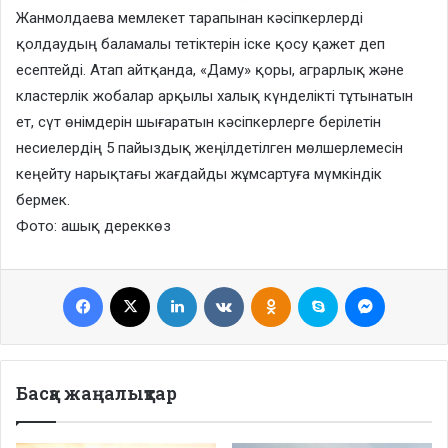
Жанмолдаева мемлекет тарапынан кәсіпкерлерді
қолдаудың баламалы тетіктерін іске қосу қажет деп
есептейді. Атап айтқанда, «Даму» қоры, аграрлық және
кластерлік жобалар арқылы халық күнделікті тұтынатын
ет, сүт өнімдерін шығаратын кәсіпкерлерге берілетін
несиелердің 5 пайыздық жеңілдетілген мөлшерлемесін
кеңейту нарықтағы жағдайды жұмсартуға мүмкіндік
бермек.
Фото: ашық дереккөз
Facebook
X
LinkedIn
VKontakte
Odnoklassniki
Skype
Messenge
Басқа жаңалықтар