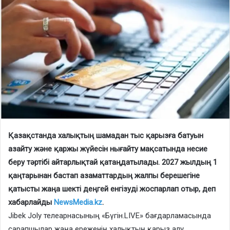
Қазақстанда халықтың шамадан тыс қарызға батуын
азайту және қаржы жүйесін нығайту мақсатында несие
беру тәртібі айтарлықтай қатаңдатылады. 2027 жылдың 1
қаңтарынан бастап азаматтардың жалпы берешегіне
қатысты жаңа шекті деңгей енгізуді жоспарлап отыр, деп
хабарлайды
NewsMedia.kz
.
Jibek Joly телеарнасының «Бүгін.LIVE» бағдарламасында
сарапшылар жаңа ереженің халықтың қарыз алу