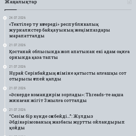
Жаңалықтар
24.07.2026
«Тектілер ту көтереді» республикалық
журналистер байқауының жеңімпаздары
марапатталды
21.07.2026
Қостанай облысында жол апатынан екі адам оқиға
орнында қаза тапты
21.07.2026
Нұрай Серікбайдың өліміне қатысты алғашқы сот
отырысы өтпей қалды
21.07.2026
«Әскерде командирім зорлады»: Threads-те ақша
жинаған жігіт 3 жылға сотталды
21.07.2026
“Сезім бір күнде сөнбейді…”: Жұлдыз
Әбдікәрімованың жазбасы жұртты ойландырып
қойды