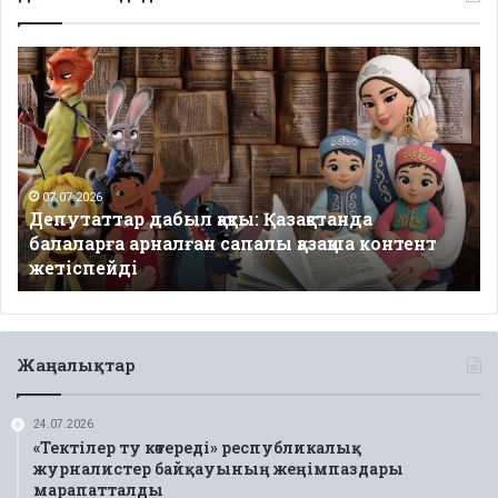
Депутаттар
дабыл
қақты:
Қазақстанда
балаларға
арналған
сапалы
07.07.2026
Депутаттар дабыл қақты: Қазақстанда
қазақша
балаларға арналған сапалы қазақша контент
контент
жетіспейді
жетіспейді
Жаңалықтар
24.07.2026
«Тектілер ту көтереді» республикалық
журналистер байқауының жеңімпаздары
марапатталды