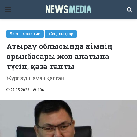
Мәзір
Із
Басты жаңалық
Жаңалықтар
Атырау облысында әкімнің
орынбасары жол апатына
түсіп, қаза тапты
Жүргізуші аман қалған
27.05.2026
106