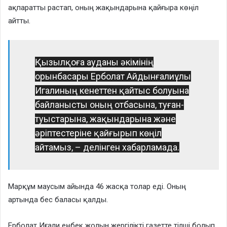
ақпаратты растап, оның жақындарына қайғыра көңіл
айтты.
Қызылқоға ауданы әкімінің
орынбасары Ерболат Айдынғалиұлы
Игалиның кенеттен қайтыс болуына
байланысты оның отбасына, туған-
туыстарына, жақындарына және
әріптестеріне қайғырып көңіл
айтамыз, – делінген хабарламада.
Марқұм маусым айында 46 жасқа толар еді. Оның
артында бес баласы қалды.
Ерболат Иғали еңбек жолын жергілікті газетте тілші болып