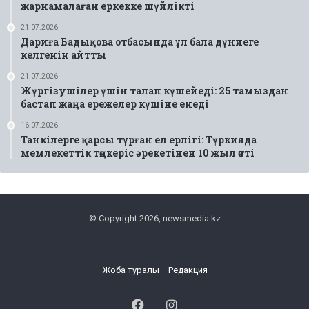
жарнамалаған еркекке шүйлікті
21.07.2026
Дариға Бадықова отбасында ұл бала дүниеге
келгенін айтты
21.07.2026
Жүргізушілер үшін талап күшейеді: 25 тамыздан
бастап жаңа ережелер күшіне енеді
16.07.2026
Танкілерге қарсы тұрған ел ерлігі: Түркияда
мемлекеттік төңкеріс әрекетінен 10 жыл өтті
© Copyright 2026, newsmedia.kz
Жоба туралы
Редакция
Facebook
Instagram