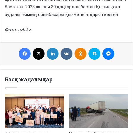
бастаған. 2023 жылғы 30 қаңтардан бастап Қызылқоға
ауданы әкімінің орынбасары қызметін атқарып келген.
Фото: azh.kz
Facebook
X
LinkedIn
VKontakte
Odnoklassniki
Skype
Messenge
Басқа жаңалықтар