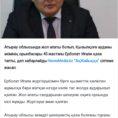
Атырау облысында жол апаты болып, Қызылқоға ауданы
әкімінің орынбасары 45 жастағы Ерболат Иғали қаза
тапты, деп хабарлайды
NewsMedia.kz
“АқЖайыққа”
сілтеме
жасап.
Ерболат Иғали жүргізушісімен бірге қызметтік көлікпен
жұмысқа бара жатқан кезде көлік тас жолда аударылып
қалған. Жол апаты салдарынан шенеунік оқиға орнында
көз жұмды. Жүргізуші аман қалған.
Атырау облысы әкімдігі шенеуніктің қаза болғаны туралы