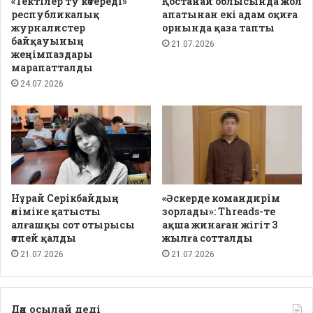
«Тектілер ту көтереді»
Қостанай облысында жол
республикалық
апатынан екі адам оқиға
журналистер
орнында қаза тапты
байқауының
21.07.2026
жеңімпаздары
марапатталды
24.07.2026
Нұрай Серікбайдың
«Әскерде командирім
өліміне қатысты
зорлады»: Threads-те
алғашқы сот отырысы
ақша жинаған жігіт 3
өтпей қалды
жылға сотталды
21.07.2026
21.07.2026
Дәл осылай деді