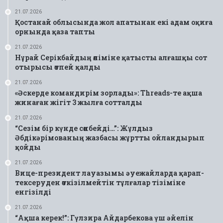
21.07.2026
Қостанай облысында жол апатынан екі адам оқиға
орнында қаза тапты
21.07.2026
Нұрай Серікбайдың өліміне қатысты алғашқы сот
отырысы өтпей қалды
21.07.2026
«Әскерде командирім зорлады»: Threads-те ақша
жинаған жігіт 3 жылға сотталды
21.07.2026
“Сезім бір күнде сөнбейді…”: Жұлдыз
Әбдікәрімованың жазбасы жұртты ойландырып
қойды
21.07.2026
Вице-президент лауазымы әуежайларда қарап-
тексеруден өткізілмейтін тұлғалар тізіміне
енгізілді
21.07.2026
“Ақша керек!”: Гүлзира Айдарбекова үш әйелін