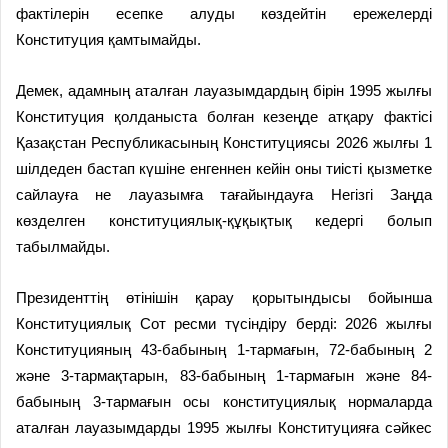
фактілерін есепке алуды көздейтін ережелерді
Конституция қамтымайды.
Демек, адамның аталған лауазымдардың бірін 1995 жылғы
Конституция қолданыста болған кезеңде атқару фактісі
Қазақстан Республикасының Конституциясы 2026 жылғы 1
шілдеден бастап күшіне енгеннен кейін оны тиісті қызметке
сайлауға не лауазымға тағайындауға Негізгі Заңда
көзделген конституциялық-құқықтық кедергі болып
табылмайды.
Президенттің өтінішін қарау қорытындысы бойынша
Конституциялық Сот ресми түсіндіру берді: 2026 жылғы
Конституцияның 43-бабының 1-тармағын, 72-бабының 2
және 3-тармақтарын, 83-бабының 1-тармағын және 84-
бабының 3-тармағын осы конституциялық нормаларда
аталған лауазымдарды 1995 жылғы Конституцияға сәйкес