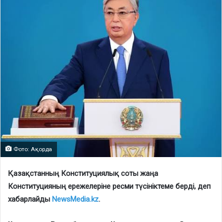
Фото: Ақорда
Қазақстанның Конституциялық соты жаңа
Конституцияның ережелеріне ресми түсініктеме берді, деп
хабарлайды
NewsMedia.kz
.