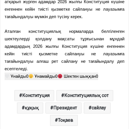
атқарып жүрген адамдар 2026 жылғы Конституция күшіне
енгеннен кейін тиісті қызметке сайлануы не лауазымға
тағайындалуы мүмкін деп түсіну керек.
Аталған конституциялық нормаларда белгіленген
шектеулерді қолдану мақсаты тұрғысынан мұндай
адамдардың 2026 жылғы Конституция күшіне енгеннен
кейін тиісті қызметке сайлануы не лауазымға
тағайындалуы алғаш рет сайлану не тағайындалу деп
есептеледі.
Ұнайды
0
Ұнамайды
0
Шектен шыққан
0
Конституция
Конституциялық сот
құқық
Президент
сайлау
Тоқаев