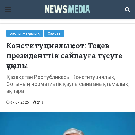
Мәзір
Із
Басты жаңалық
Саясат
Конституциялық сот: Тоқаев
президенттік сайлауға түсуге
құқылы
Қазақстан Республикасы Конституциялық
Сотының нормативтік қаулысына анықтамалық
ақпарат
07.07.2026
213