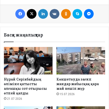
Facebook
X
LinkedIn
VKontakte
Odnoklassniki
Skype
Messenge
Басқа жаңалықтар
Нұрай Серікбайдың
Көкшетауда зағип
өліміне қатысты
жандар жабысқақ қара
алғашқы сот отырысы
май кешіп жүр
өтпей қалды
15.07.2026
21.07.2026