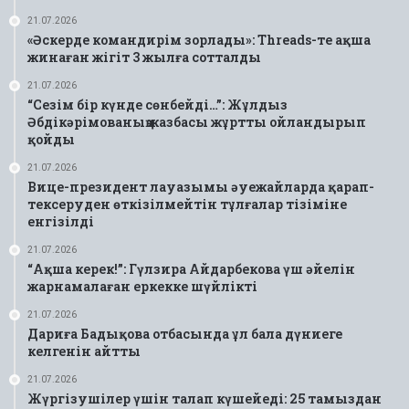
21.07.2026
«Әскерде командирім зорлады»: Threads-те ақша
жинаған жігіт 3 жылға сотталды
21.07.2026
“Сезім бір күнде сөнбейді…”: Жұлдыз
Әбдікәрімованың жазбасы жұртты ойландырып
қойды
21.07.2026
Вице-президент лауазымы әуежайларда қарап-
тексеруден өткізілмейтін тұлғалар тізіміне
енгізілді
21.07.2026
“Ақша керек!”: Гүлзира Айдарбекова үш әйелін
жарнамалаған еркекке шүйлікті
21.07.2026
Дариға Бадықова отбасында ұл бала дүниеге
келгенін айтты
21.07.2026
Жүргізушілер үшін талап күшейеді: 25 тамыздан