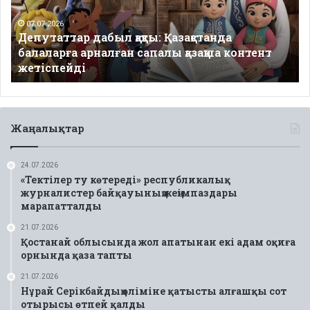
арналған
сапалы
07.07.2026
Депутаттар дабыл қақты: Қазақстанда
қазақша
балаларға арналған сапалы қазақша контент
контент
жетіспейді
жетіспейді
Жаңалықтар
24.07.2026
«Тектілер ту көтереді» республикалық
журналистер байқауының жеңімпаздары
марапатталды
21.07.2026
Қостанай облысында жол апатынан екі адам оқиға
орнында қаза тапты
21.07.2026
Нұрай Серікбайдың өліміне қатысты алғашқы сот
отырысы өтпей қалды