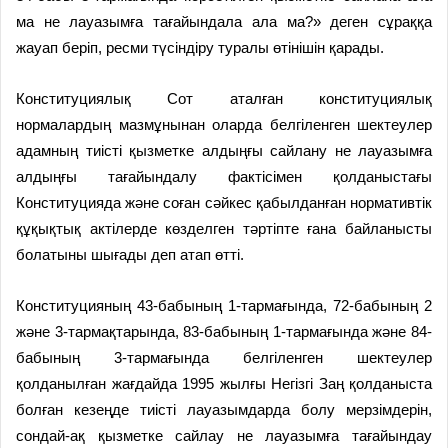
ма не лауазымға тағайындала ала ма?» деген сұраққа
жауап беріп, ресми түсіндіру туралы өтінішін қарады.
Конституциялық Сот аталған конституциялық
нормалардың мазмұнынан оларда белгіленген шектеулер
адамның тиісті қызметке алдыңғы сайлану не лауазымға
алдыңғы тағайындалу фактісімен қолданыстағы
Конституцияда және соған сәйкес қабылданған нормативтік
құқықтық актілерде көзделген тәртіпте ғана байланысты
болатыны шығады деп атап өтті.
Конституцияның 43-бабының 1-тармағында, 72-бабының 2
және 3-тармақтарында, 83-бабының 1-тармағында және 84-
бабының 3-тармағында белгіленген шектеулер
қолданылған жағдайда 1995 жылғы Негізгі Заң қолданыста
болған кезеңде тиісті лауазымдарда болу мерзімдерін,
сондай-ақ қызметке сайлау не лауазымға тағайындау