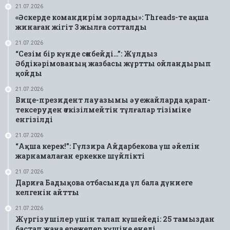
21.07.2026
«Әскерде командирім зорлады»: Threads-те ақша
жинаған жігіт 3 жылға сотталды
21.07.2026
“Сезім бір күнде сөнбейді…”: Жұлдыз
Әбдікәрімованың жазбасы жұртты ойландырып
қойды
21.07.2026
Вице-президент лауазымы әуежайларда қарап-
тексеруден өткізілмейтін тұлғалар тізіміне
енгізілді
21.07.2026
“Ақша керек!”: Гүлзира Айдарбекова үш әйелін
жарнамалаған еркекке шүйлікті
21.07.2026
Дариға Бадықова отбасында ұл бала дүниеге
келгенін айтты
21.07.2026
Жүргізушілер үшін талап күшейеді: 25 тамыздан
бастап жаңа ережелер күшіне енеді