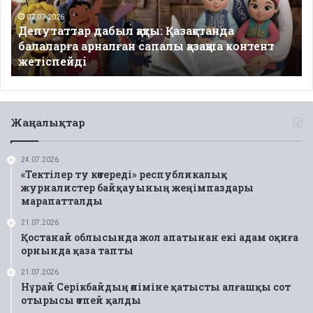
арналған
сапалы
07.07.2026
Депутаттар дабыл қақты: Қазақстанда
қазақша
балаларға арналған сапалы қазақша контент
контент
жетіспейді
жетіспейді
Жаңалықтар
24.07.2026
«Тектілер ту көтереді» республикалық
журналистер байқауының жеңімпаздары
марапатталды
21.07.2026
Қостанай облысында жол апатынан екі адам оқиға
орнында қаза тапты
21.07.2026
Нұрай Серікбайдың өліміне қатысты алғашқы сот
отырысы өтпей қалды