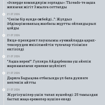
«Әскерде командирім зорлады»: Threads-те ақша
жинаған жігіт 3 жылға сотталды
21.07.2026
“Сезім бір күнде сөнбейді…”: Жұлдыз
Әбдікәрімованың жазбасы жұртты ойландырып
қойды
21.07.2026
Вице-президент лауазымы әуежайларда қарап-
тексеруден өткізілмейтін тұлғалар тізіміне
енгізілді
21.07.2026
“Ақша керек!”: Гүлзира Айдарбекова үш әйелін
жарнамалаған еркекке шүйлікті
21.07.2026
Дариға Бадықова отбасында ұл бала дүниеге
келгенін айтты
21.07.2026
Жүргізушілер үшін талап күшейеді: 25 тамыздан
бастап жаңа ережелер күшіне енеді