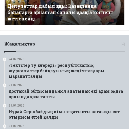
сапалы
07.07.2026
Депутаттар дабыл қақты: Қазақстанда
қазақша
балаларға арналған сапалы қазақша контент
контент
жетіспейді
жетіспейді
Жаңалықтар
24.07.2026
«Тектілер ту көтереді» республикалық
журналистер байқауының жеңімпаздары
марапатталды
21.07.2026
Қостанай облысында жол апатынан екі адам оқиға
орнында қаза тапты
21.07.2026
Нұрай Серікбайдың өліміне қатысты алғашқы сот
отырысы өтпей қалды
21.07.2026