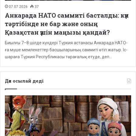
07.07.2026
37
Анкарада НАТО саммиті басталды: күн
тәртібінде не бар және оның
Қазақстан үшін маңызы қандай?
Биылғы 7–8 шілде күндері Түркия астанасы Анкарада НАТО-
ға мүше мемлекеттер басшыларының саммиті өтіп жатыр. Іс-
шараға Түркия Республикасы төрағалық етуде, деп…
Дәл осылай деді
Депутаттар
дабыл
қақты:
Қазақстанда
балаларға
арналған