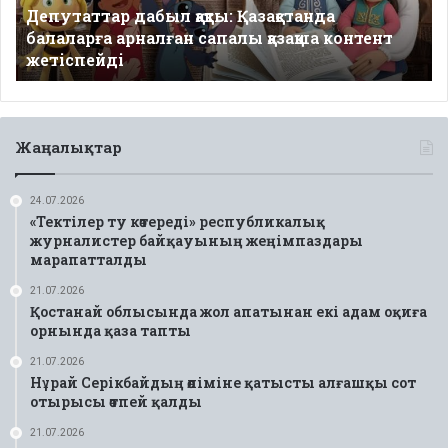
Депутаттар дабыл қақты: Қазақстанда
қазақша
балаларға арналған сапалы қазақша контент
контент
жетіспейді
жетіспейді
Жаңалықтар
24.07.2026
«Тектілер ту көтереді» республикалық
журналистер байқауының жеңімпаздары
марапатталды
21.07.2026
Қостанай облысында жол апатынан екі адам оқиға
орнында қаза тапты
21.07.2026
Нұрай Серікбайдың өліміне қатысты алғашқы сот
отырысы өтпей қалды
21.07.2026