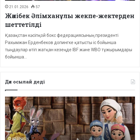
21.01.2026
57
Жәнібек Әлімханұлы жекпе-жектерден
шеттетілді
Қазақстан кәсіпқой бокс федерациясының президенті
Рахымжан Ерденбеков допингке қатысты іс бойынша
тыңдаулар өтіп жатқан кезеңде IBF және WBO тұжырымдары
бойынша…
Дәл осылай деді
Депутаттар
дабыл
қақты:
Қазақстанда
балаларға
арналған
сапалы
07.07.2026