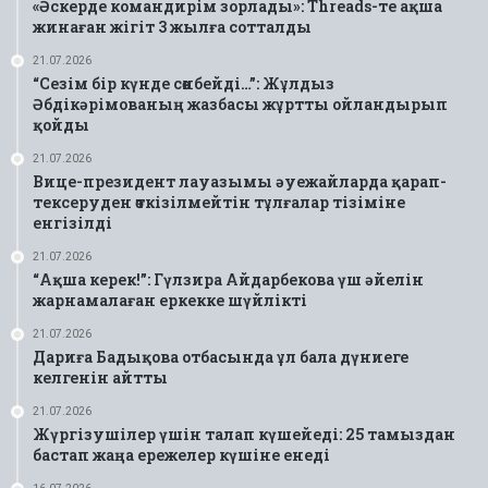
«Әскерде командирім зорлады»: Threads-те ақша
жинаған жігіт 3 жылға сотталды
21.07.2026
“Сезім бір күнде сөнбейді…”: Жұлдыз
Әбдікәрімованың жазбасы жұртты ойландырып
қойды
21.07.2026
Вице-президент лауазымы әуежайларда қарап-
тексеруден өткізілмейтін тұлғалар тізіміне
енгізілді
21.07.2026
“Ақша керек!”: Гүлзира Айдарбекова үш әйелін
жарнамалаған еркекке шүйлікті
21.07.2026
Дариға Бадықова отбасында ұл бала дүниеге
келгенін айтты
21.07.2026
Жүргізушілер үшін талап күшейеді: 25 тамыздан
бастап жаңа ережелер күшіне енеді