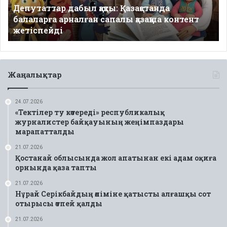
Депутаттар дабыл қақты: Қазақстанда
қазақша
балаларға арналған сапалы қазақша контент
контент
жетіспейді
жетіспейді
Жаңалықтар
24.07.2026
«Тектілер ту көтереді» республикалық
журналистер байқауының жеңімпаздары
марапатталды
21.07.2026
Қостанай облысында жол апатынан екі адам оқиға
орнында қаза тапты
21.07.2026
Нұрай Серікбайдың өліміне қатысты алғашқы сот
отырысы өтпей қалды
21.07.2026