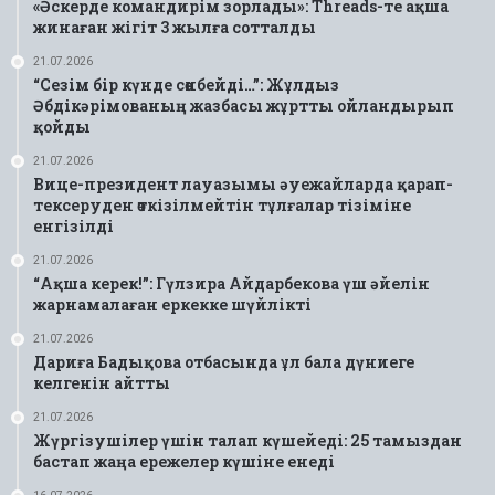
«Әскерде командирім зорлады»: Threads-те ақша
жинаған жігіт 3 жылға сотталды
21.07.2026
“Сезім бір күнде сөнбейді…”: Жұлдыз
Әбдікәрімованың жазбасы жұртты ойландырып
қойды
21.07.2026
Вице-президент лауазымы әуежайларда қарап-
тексеруден өткізілмейтін тұлғалар тізіміне
енгізілді
21.07.2026
“Ақша керек!”: Гүлзира Айдарбекова үш әйелін
жарнамалаған еркекке шүйлікті
21.07.2026
Дариға Бадықова отбасында ұл бала дүниеге
келгенін айтты
21.07.2026
Жүргізушілер үшін талап күшейеді: 25 тамыздан
бастап жаңа ережелер күшіне енеді