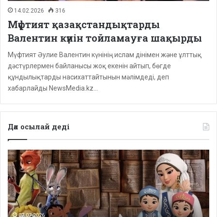
14.02.2026
316
Мүфтият қазақстандықтарды
Валентин күнін тойламауға шақырды
Мүфтият Әулие Валентин күнінің ислам дінімен және ұлттық
дәстүрлермен байланысы жоқ екенін айтып, бөгде
құндылықтарды насихаттайтынын мәлімдеді, деп
хабарлайды NewsMedia.kz…
Дәл осылай деді
Депутаттар
дабыл
қақты:
Қазақстанда
балаларға
арналған
сапалы
07.07.2026