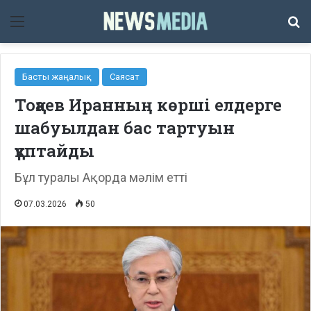
Мәзір
Із
Басты жаңалық
Саясат
Тоқаев Иранның көрші елдерге
шабуылдан бас тартуын
құптайды
Бұл туралы Ақорда мәлім етті
07.03.2026
50