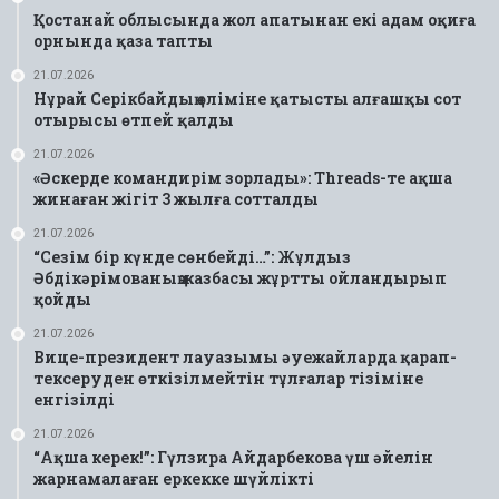
Қостанай облысында жол апатынан екі адам оқиға
орнында қаза тапты
21.07.2026
Нұрай Серікбайдың өліміне қатысты алғашқы сот
отырысы өтпей қалды
21.07.2026
«Әскерде командирім зорлады»: Threads-те ақша
жинаған жігіт 3 жылға сотталды
21.07.2026
“Сезім бір күнде сөнбейді…”: Жұлдыз
Әбдікәрімованың жазбасы жұртты ойландырып
қойды
21.07.2026
Вице-президент лауазымы әуежайларда қарап-
тексеруден өткізілмейтін тұлғалар тізіміне
енгізілді
21.07.2026
“Ақша керек!”: Гүлзира Айдарбекова үш әйелін
жарнамалаған еркекке шүйлікті