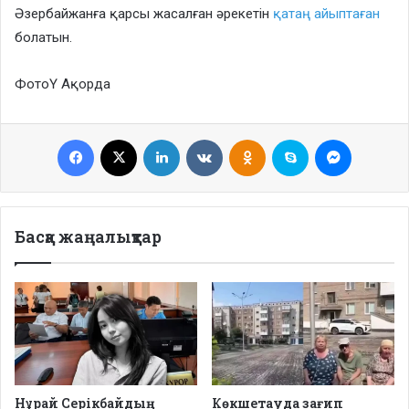
Әзербайжанға қарсы жасалған әрекетін
қатаң айыптаған
болатын.
ФотоҮ Ақорда
Facebook
X
LinkedIn
VKontakte
Odnoklassniki
Skype
Messenge
Басқа жаңалықтар
Нұрай Серікбайдың
Көкшетауда зағип