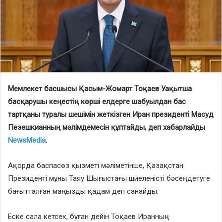
Мемлекет басшысы Қасым-Жомарт Тоқаев Уақытша
басқарушы кеңестің көрші елдерге шабуылдан бас
тартқаны туралы шешімін жеткізген Иран президенті Масуд
Пезешкианның мәлімдемесін құптайды, деп хабарлайды
NewsMedia
.
Ақорда баспасөз қызметі мәліметінше, Қазақстан
Президенті мұны Таяу Шығыстағы шиеленісті бәсеңдетуге
бағытталған маңызды қадам деп санайды.
Еске сала кетсек, бұған дейін Тоқаев Иранның