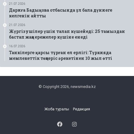
21.07.2026
Дариға Бадықова отбасында ұл бала дүниеге
келгенін айтты
21.07.2026
Жүргізушілер үшін талап күшейеді: 25 тамыздан
бастап жаңа ережелер күшіне енеді
16.07.2026
Танкілерге қарсы тұрған ел ерлігі: Түркияда
мемлекеттік төңкеріс әрекетінен 10 жыл өтті
© Copyright 2026, newsmedia.kz
Жоба туралы
Редакция
Facebook
Instagram