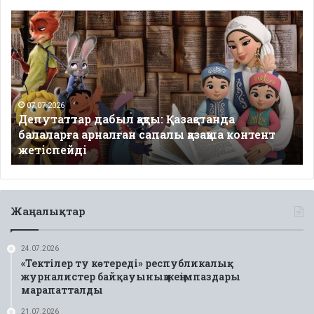
Депутаттар
дабыл
қақты:
Қазақстанда
балаларға
арналған
сапалы
07.07.2026
Депутаттар дабыл қақты: Қазақстанда
қазақша
балаларға арналған сапалы қазақша контент
контент
жетіспейді
жетіспейді
Жаңалықтар
24.07.2026
«Тектілер ту көтереді» республикалық
журналистер байқауының жеңімпаздары
марапатталды
21.07.2026