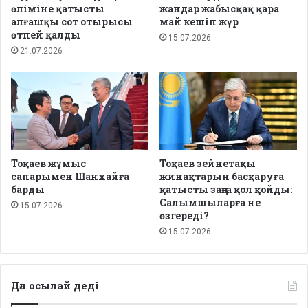
өліміне қатысты
жандар жабысқақ қара
алғашқы сот отырысы
май кешіп жүр
өтпей қалды
15.07.2026
21.07.2026
Тоқаев жұмыс
Тоқаев зейнетақы
сапарымен Шанхайға
жинақтарын басқаруға
барды
қатысты заңға қол қойды:
Салымшыларға не
15.07.2026
өзгереді?
15.07.2026
Дәл осылай деді